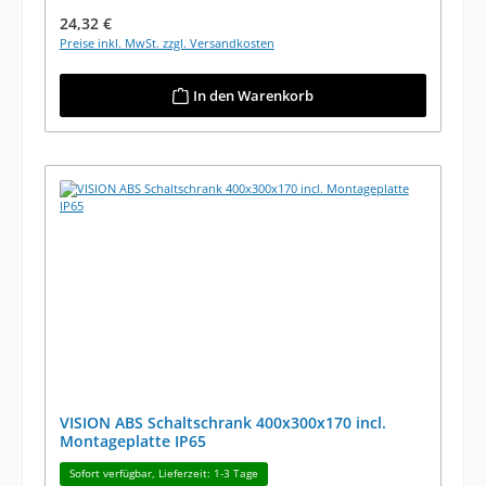
Regulärer Preis:
24,32 €
Preise inkl. MwSt. zzgl. Versandkosten
In den Warenkorb
VISION ABS Schaltschrank 400x300x170 incl.
Montageplatte IP65
Sofort verfügbar, Lieferzeit: 1-3 Tage