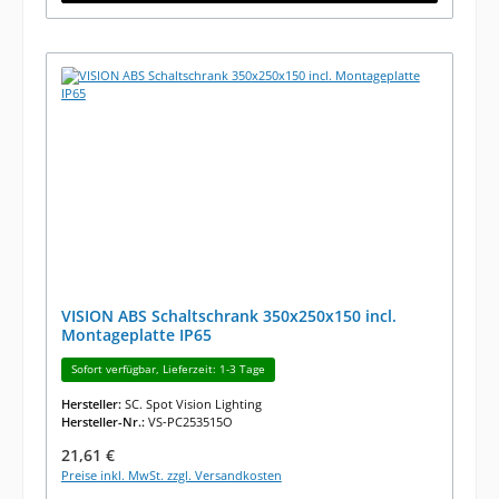
VISION ABS Schaltschrank 350x250x150 incl.
Montageplatte IP65
Sofort verfügbar, Lieferzeit: 1-3 Tage
Hersteller:
SC. Spot Vision Lighting
Hersteller-Nr.:
VS-PC253515O
Regulärer Preis:
21,61 €
Preise inkl. MwSt. zzgl. Versandkosten