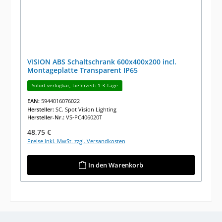
VISION ABS Schaltschrank 600x400x200 incl.
Montageplatte Transparent IP65
Sofort verfügbar, Lieferzeit: 1-3 Tage
EAN:
5944016076022
Hersteller:
SC. Spot Vision Lighting
Hersteller-Nr.:
VS-PC406020T
Regulärer Preis:
48,75 €
Preise inkl. MwSt. zzgl. Versandkosten
In den Warenkorb