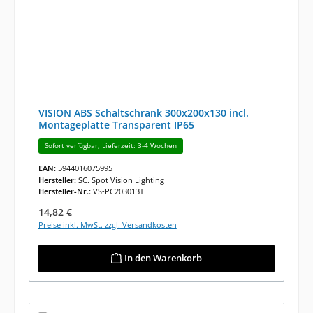
VISION ABS Schaltschrank 300x200x130 incl.
Montageplatte Transparent IP65
Sofort verfügbar, Lieferzeit: 3-4 Wochen
EAN:
5944016075995
Hersteller:
SC. Spot Vision Lighting
Hersteller-Nr.:
VS-PC203013T
Regulärer Preis:
14,82 €
Preise inkl. MwSt. zzgl. Versandkosten
In den Warenkorb