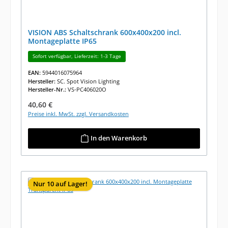
VISION ABS Schaltschrank 600x400x200 incl.
Montageplatte IP65
Sofort verfügbar, Lieferzeit: 1-3 Tage
EAN:
5944016075964
Hersteller:
SC. Spot Vision Lighting
Hersteller-Nr.:
VS-PC406020O
Regulärer Preis:
40,60 €
Preise inkl. MwSt. zzgl. Versandkosten
In den Warenkorb
Nur 10 auf Lager!