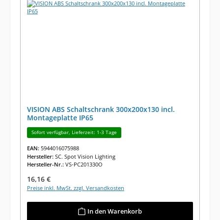
VISION ABS Schaltschrank 300x200x130 incl.
Montageplatte IP65
Sofort verfügbar, Lieferzeit: 1-3 Tage
EAN:
5944016075988
Hersteller:
SC. Spot Vision Lighting
Hersteller-Nr.:
VS-PC201330O
Regulärer Preis:
16,16 €
Preise inkl. MwSt. zzgl. Versandkosten
In den Warenkorb