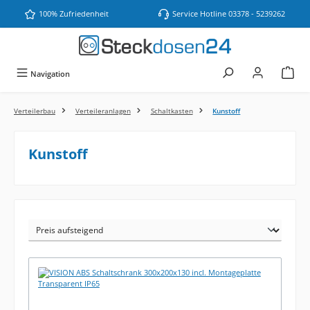
Zum Hauptinhalt springen
100% Zufriedenheit
Service Hotline 03378 - 5239262
Navigation
Verteilerbau
Verteileranlagen
Schaltkasten
Kunstoff
Kunstoff