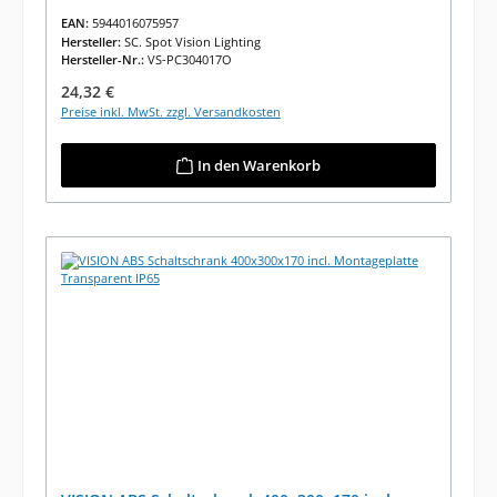
EAN:
5944016075957
Hersteller:
SC. Spot Vision Lighting
Hersteller-Nr.:
VS-PC304017O
Regulärer Preis:
24,32 €
Preise inkl. MwSt. zzgl. Versandkosten
In den Warenkorb