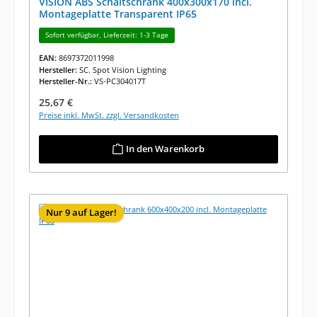
VISION ABS Schaltschrank 400x300x170 incl.
Montageplatte Transparent IP65
Sofort verfügbar, Lieferzeit: 1-3 Tage
EAN:
8697372011998
Hersteller:
SC. Spot Vision Lighting
Hersteller-Nr.:
VS-PC304017T
Regulärer Preis:
25,67 €
Preise inkl. MwSt. zzgl. Versandkosten
In den Warenkorb
Nur 9 auf Lager!