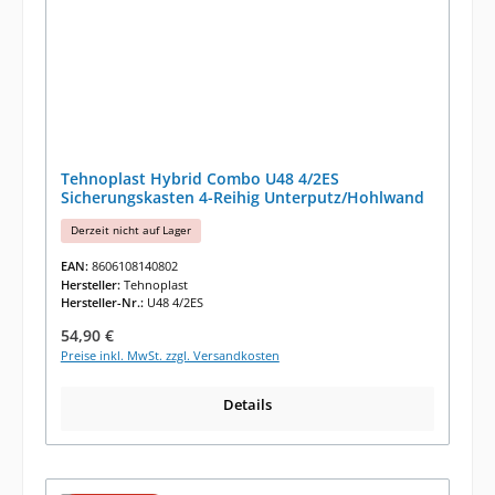
Tehnoplast Hybrid Combo U48 4/2ES
Sicherungskasten 4-Reihig Unterputz/Hohlwand
Derzeit nicht auf Lager
EAN:
8606108140802
Hersteller:
Tehnoplast
Hersteller-Nr.:
U48 4/2ES
Regulärer Preis:
54,90 €
Preise inkl. MwSt. zzgl. Versandkosten
Details