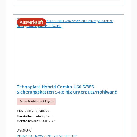
Ausverkauft
Tehnoplast Hybrid Combo U60 5/3ES
Sicherungskasten 5-Reihig Unterputz/Hohlwand
Derzeit nicht auf Lager
EAN:
8606108140772
Hersteller:
Tehnoplast
Hersteller-Nr.:
U60 5/3ES
Regulärer Preis:
79,90 €
Preise inkl. MwSt. zzgl. Versandkosten