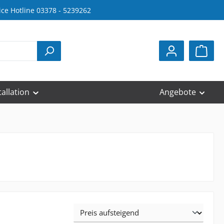
ice Hotline 03378 - 5239262
tallation
Angebote