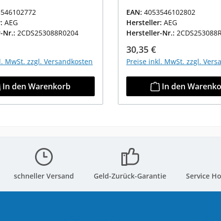
3546102772
EAN:
4053546102802
r:
AEG
Hersteller:
AEG
r-Nr.:
2CDS253088R0204
Hersteller-Nr.:
2CDS253088
r Preis:
Regulärer Preis:
30,35 €
kl. MwSt. zzgl. Versandkosten
Preise inkl. MwSt. zzgl. Ver
In den Warenkorb
In den Warenk
schneller Versand
Geld-Zurück-Garantie
Service Ho
Shop Service
Ver