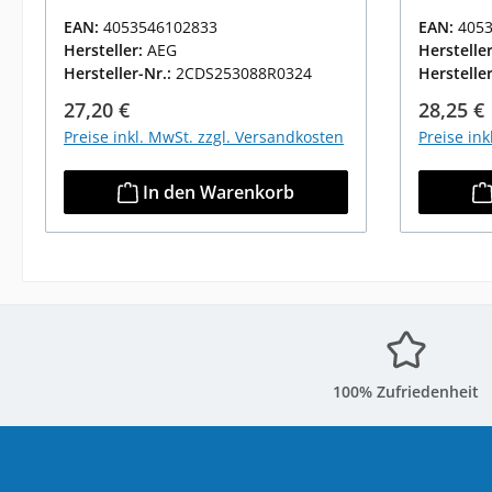
EAN:
4053546102833
EAN:
405
Hersteller:
AEG
Herstelle
Hersteller-Nr.:
2CDS253088R0324
Herstelle
Regulärer Preis:
Reguläre
27,20 €
28,25 €
Preise inkl. MwSt. zzgl. Versandkosten
Preise in
In den Warenkorb
100% Zufriedenheit
Service-Hotline
Informationen