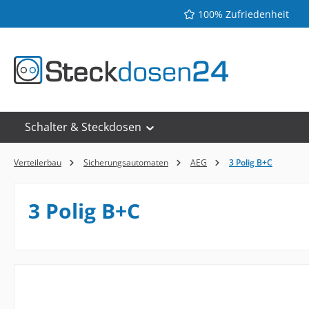
100% Zufriedenheit
 Hauptinhalt springen
Zur Suche springen
Zur Hauptnavigation springen
Schalter & Steckdosen
Verteilerbau
Sicherungsautomaten
AEG
3 Polig B+C
3 Polig B+C