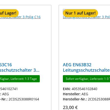
uf Lager!
Nur 1 auf Lager!
AEG EN63B32
sschutzschalter 3
Leitungsschutzschalte
16
Polig B32
fügbar, Lieferzeit: 1-3 Tage
Sofort verfügbar, Lieferzeit: 1-3
3546102741
EAN:
4053546102840
r:
AEG
Hersteller:
AEG
r-Nr.:
2CDS253088R0164
Hersteller-Nr.:
2CDS253088
r Preis:
Regulärer Preis:
23,00 €