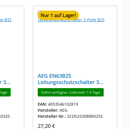
Nur 1 auf Lager!
AEG EN63B25
r 3
Leitungsschutzschalter 3
Polig B25
 Tage
Sofort verfügbar, Lieferzeit: 1-3 Tage
EAN:
4053546102819
Hersteller:
AEG
R0325
Hersteller-Nr.:
2CDS253088R0255
Regulärer Preis:
27,20 €