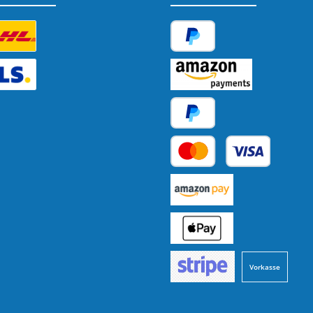
tzerdefiniertes Bild 1
PayPal
tzerdefiniertes Bild 2
Amazon Pay
Später Bezahlen
Kredit- oder Debitkarte
Benutzerdefiniertes Bild 1
Benutzerdefiniertes Bild 2
Vorkasse
Benutzerdefiniertes Bild 3