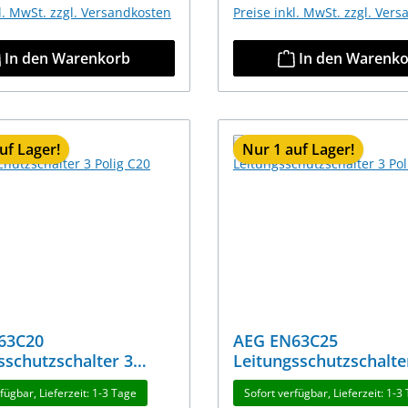
kl. MwSt. zzgl. Versandkosten
Preise inkl. MwSt. zzgl. Ver
In den Warenkorb
In den Warenk
uf Lager!
Nur 1 auf Lager!
AEG EN63C25
sschutzschalter 3
Leitungsschutzschalte
20
Polig C25
fügbar, Lieferzeit: 1-3 Tage
Sofort verfügbar, Lieferzeit: 1-3