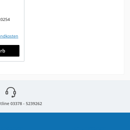
R0254
sandkosten
orb
tline 03378 - 5239262
sandarten
Zahlungsarten