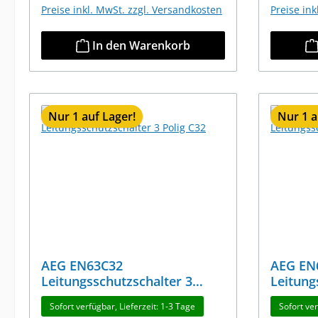
Preise inkl. MwSt. zzgl. Versandkosten
Preise in
In den Warenkorb
Nur 1 auf Lager!
Nur 1 a
AEG EN63C32
AEG EN63C20
Leitungsschutzschalter 3
Leitung
Polig C32
Polig C
Sofort verfügbar, Lieferzeit: 1-3 Tage
Sofort ver