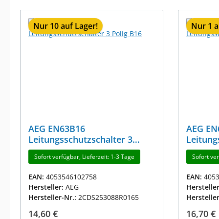
Nur 10 auf Lager!
Nur 1 a
AEG EN63B16
AEG EN63C16
Leitungsschutzschalter 3
Leitung
Polig B16
Polig C
Sofort verfügbar, Lieferzeit: 1-3 Tage
Sofort ver
EAN:
4053546102758
EAN:
405
Hersteller:
AEG
Herstelle
Hersteller-Nr.:
2CDS253088R0165
Herstelle
Regulärer Preis:
Reguläre
14,60 €
16,70 €