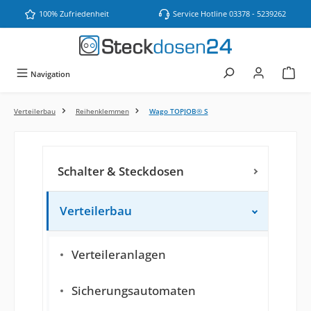
Zum Hauptinhalt springen
100% Zufriedenheit
Service Hotline 03378 - 5239262
Navigation
Verteilerbau
Reihenklemmen
Wago TOPJOB® S
Schalter & Steckdosen
Verteilerbau
Verteileranlagen
Sicherungsautomaten