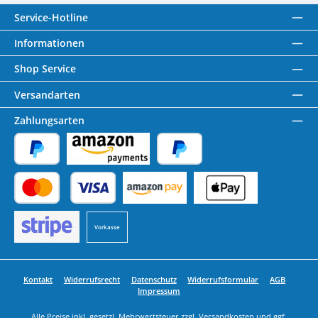
Service-Hotline
Informationen
Shop Service
Versandarten
Zahlungsarten
PayPal
Amazon Pay
Später Bezahlen
Kredit- oder Debitkarte
Benutzerdefiniertes Bild 1
Benutzerdefiniertes Bild 2
Vorkasse
Benutzerdefiniertes Bild 3
Kontakt
Widerrufsrecht
Datenschutz
Widerrufsformular
AGB
Impressum
Alle Preise inkl. gesetzl. Mehrwertsteuer zzgl.
Versandkosten
und ggf.