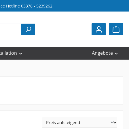
ice Hotline 03378 - 5239262
tallation
Angebote