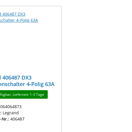
d 406487 DX3
nnschalter 4-Polig 63A
fügbar, Lieferzeit: 1-3 Tage
5064064873
r:
Legrand
r-Nr.:
406487
r Preis: