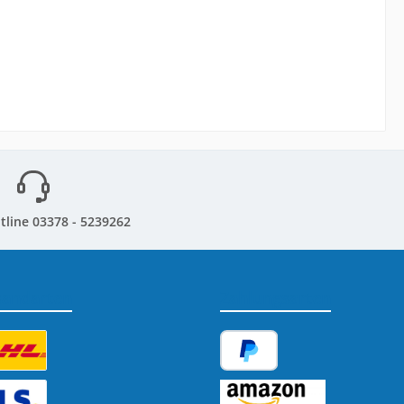
tline 03378 - 5239262
sandarten
Zahlungsarten
tzerdefiniertes Bild 1
PayPal