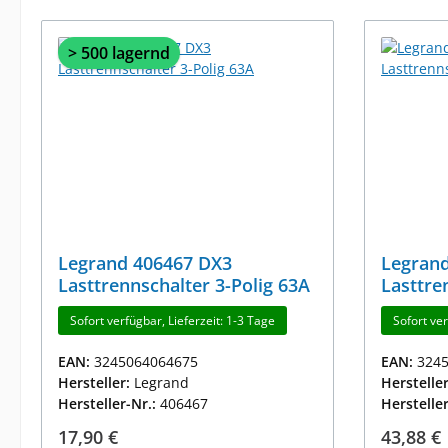
> 500 lagernd
Legrand 406467 DX3
Legran
Lasttrennschalter 3-Polig 63A
Lasttre
Sofort verfügbar, Lieferzeit: 1-3 Tage
Sofort ver
EAN:
3245064064675
EAN:
324
Hersteller:
Legrand
Herstelle
Hersteller-Nr.:
406467
Herstelle
Regulärer Preis:
Reguläre
17,90 €
43,88 €