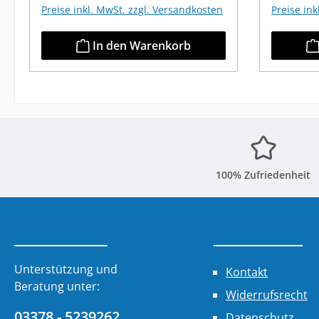
Preise inkl. MwSt. zzgl. Versandkosten
Preise in
In den Warenkorb
100% Zufriedenheit
Service-Hotline
Informationen
Unterstützung und
Kontakt
Beratung unter:
Widerrufsrecht
03378 - 5239262
Datenschutz