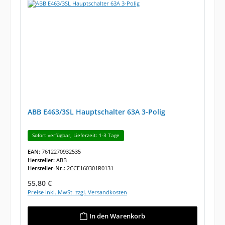
ABB E463/3SL Hauptschalter 63A 3-Polig
Sofort verfügbar, Lieferzeit: 1-3 Tage
EAN:
7612270932535
Hersteller:
ABB
Hersteller-Nr.:
2CCE160301R0131
Regulärer Preis:
55,80 €
Preise inkl. MwSt. zzgl. Versandkosten
In den Warenkorb