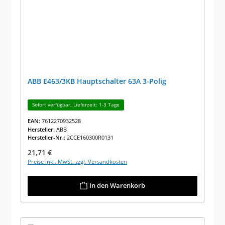
ABB E463/3KB Hauptschalter 63A 3-Polig
Sofort verfügbar, Lieferzeit: 1-3 Tage
EAN:
7612270932528
Hersteller:
ABB
Hersteller-Nr.:
2CCE160300R0131
Regulärer Preis:
21,71 €
Preise inkl. MwSt. zzgl. Versandkosten
In den Warenkorb