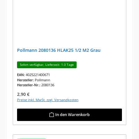
Pollmann 2080136 HLAK25 1/2 M2 Grau
Sofort verfügbar, Lieferzeit: 1-3 Tage
EAN:
4025221400671
Hersteller:
Pollmann
Hersteller-Nr.:
2080136
Regulärer Preis:
2,90 €
Preise inkl. MwSt. zzgl. Versandkosten
In den Warenkorb