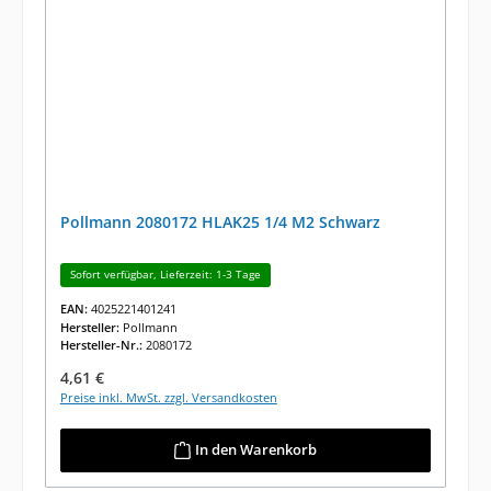
Pollmann 2080172 HLAK25 1/4 M2 Schwarz
Sofort verfügbar, Lieferzeit: 1-3 Tage
EAN:
4025221401241
Hersteller:
Pollmann
Hersteller-Nr.:
2080172
Regulärer Preis:
4,61 €
Preise inkl. MwSt. zzgl. Versandkosten
In den Warenkorb