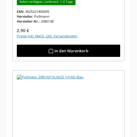
Sofort verfügbar, Lieferzeit: 1-3 Tage
EAN:
4025221400695
Hersteller:
Pollmann
Hersteller-Nr.:
2080138
Regulärer Preis:
2,90 €
Preise inkl. MwSt. zzgl. Versandkosten
In den Warenkorb