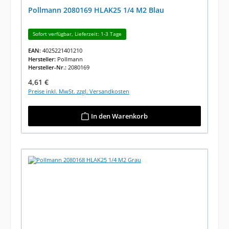
Pollmann 2080169 HLAK25 1/4 M2 Blau
Sofort verfügbar, Lieferzeit: 1-3 Tage
EAN:
4025221401210
Hersteller:
Pollmann
Hersteller-Nr.:
2080169
Regulärer Preis:
4,61 €
Preise inkl. MwSt. zzgl. Versandkosten
In den Warenkorb