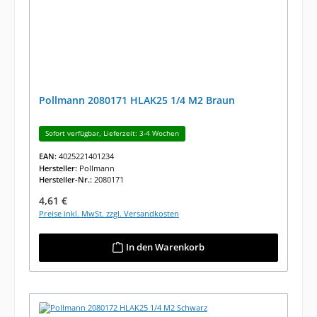
Pollmann 2080171 HLAK25 1/4 M2 Braun
Sofort verfügbar, Lieferzeit: 3-4 Wochen
EAN:
4025221401234
Hersteller:
Pollmann
Hersteller-Nr.:
2080171
Regulärer Preis:
4,61 €
Preise inkl. MwSt. zzgl. Versandkosten
In den Warenkorb