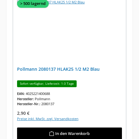
> 500 lagernd
Pollmann 2080137 HLAK25 1/2 M2 Blau
Sofort verfügbar, Lieferzeit: 1-3 Tage
EAN:
4025221400688
Hersteller:
Pollmann
Hersteller-Nr.:
2080137
Regulärer Preis:
2,90 €
Preise inkl. MwSt. zzgl. Versandkosten
In den Warenkorb