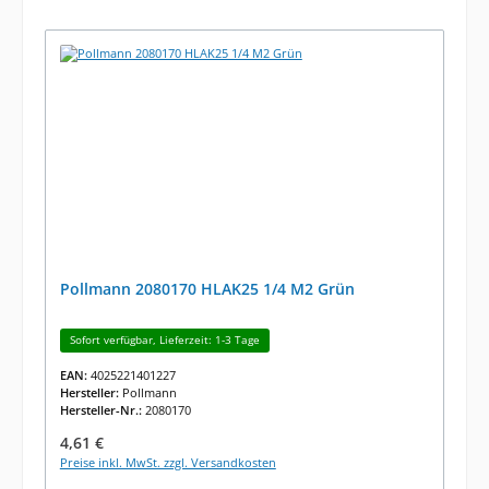
Pollmann 2080170 HLAK25 1/4 M2 Grün
Sofort verfügbar, Lieferzeit: 1-3 Tage
EAN:
4025221401227
Hersteller:
Pollmann
Hersteller-Nr.:
2080170
Regulärer Preis:
4,61 €
Preise inkl. MwSt. zzgl. Versandkosten