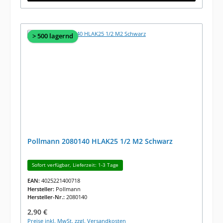
> 500 lagernd
Pollmann 2080140 HLAK25 1/2 M2 Schwarz
Sofort verfügbar, Lieferzeit: 1-3 Tage
EAN:
4025221400718
Hersteller:
Pollmann
Hersteller-Nr.:
2080140
Regulärer Preis:
2,90 €
Preise inkl. MwSt. zzgl. Versandkosten