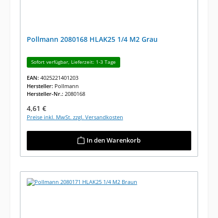
Pollmann 2080168 HLAK25 1/4 M2 Grau
Sofort verfügbar, Lieferzeit: 1-3 Tage
EAN:
4025221401203
Hersteller:
Pollmann
Hersteller-Nr.:
2080168
Regulärer Preis:
4,61 €
Preise inkl. MwSt. zzgl. Versandkosten
In den Warenkorb