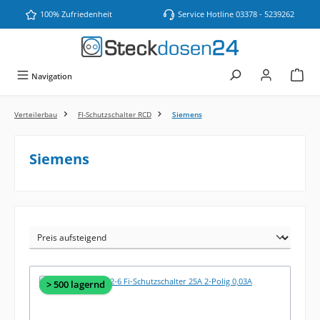
Zum Hauptinhalt springen
100% Zufriedenheit
Service Hotline 03378 - 5239262
Navigation
Verteilerbau
FI-Schutzschalter RCD
Siemens
Siemens
> 500 lagernd