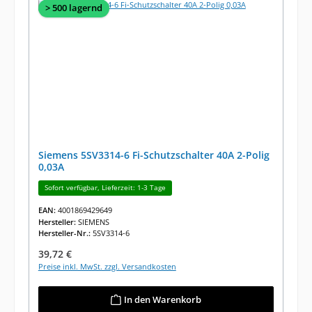
> 500 lagernd
Siemens 5SV3314-6 Fi-Schutzschalter 40A 2-Polig
0,03A
Sofort verfügbar, Lieferzeit: 1-3 Tage
EAN:
4001869429649
Hersteller:
SIEMENS
Hersteller-Nr.:
5SV3314-6
Regulärer Preis:
39,72 €
Preise inkl. MwSt. zzgl. Versandkosten
In den Warenkorb