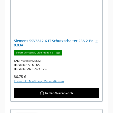
Siemens 5SV3312-6 Fi-Schutzschalter 25A 2-Polig
0,03A
Sofort verfügbar, Lieferzeit: 1-3 Tage
EAN:
4001869429632
Hersteller:
SIEMENS
Hersteller-Nr.:
5SV3312-6
Regulärer Preis:
36,75 €
Preise inkl. MwSt. zzgl. Versandkosten
In den Warenkorb