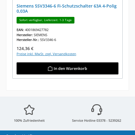
Siemens 5SV3346-6 Fi-Schutzschalter 63A 4-Polig
0,03A
Sofort verfügbar, Lieferzeit: 1-3 Tage
EAN:
4001869427782
Hersteller:
SIEMENS
Hersteller-Nr.:
5SV3346-6
Regulärer Preis:
124,36 €
Preise inkl. MwSt. zzgl. Versandkosten
In den Warenkorb
100% Zufriedenheit
Service Hotline 03378 - 5239262