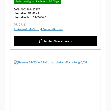
Sofort verfügbar, Lieferzeit: 1-3 Tage
EAN:
4001869427867
Hersteller:
SIEMENS
Hersteller-Nr.:
5SV3646-6
Regulärer Preis:
98,26 €
Preise inkl. MwSt. zzgl. Versandkosten
In den Warenkorb