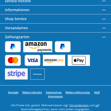
Service-Hotline
Informationen
Shop Service
Versandarten
Zahlungsarten
PayPal
Amazon Pay
Später Bezahlen
Kredit- oder Debitkarte
Benutzerdefiniertes Bild 1
Benutzerdefiniertes Bild 2
Vorkasse
Benutzerdefiniertes Bild 3
Kontakt
Widerrufsrecht
Datenschutz
Widerrufsformular
AGB
Impressum
Alle Preise inkl. gesetzl. Mehrwertsteuer zzgl.
Versandkosten
und ggf.
Nachnahmegebühren, wenn nicht anders angegeben.