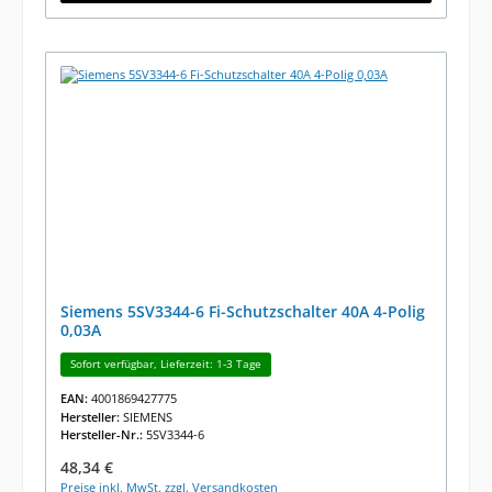
Siemens 5SV3344-6 Fi-Schutzschalter 40A 4-Polig
0,03A
Sofort verfügbar, Lieferzeit: 1-3 Tage
EAN:
4001869427775
Hersteller:
SIEMENS
Hersteller-Nr.:
5SV3344-6
Regulärer Preis:
48,34 €
Preise inkl. MwSt. zzgl. Versandkosten