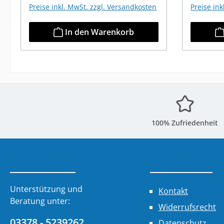
Preise inkl. MwSt. zzgl. Versandkosten
Preise in
In den Warenkorb
100% Zufriedenheit
Service-Hotline
Informationen
Unterstützung und
Kontakt
Beratung unter:
Widerrufsrecht
03378 - 5239262
Datenschutz