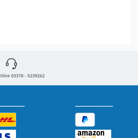
tline 03378 - 5239262
sandarten
Zahlungsarten
tzerdefiniertes Bild 1
PayPal