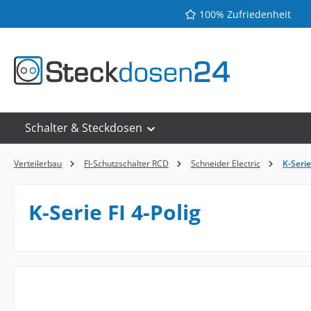
100% Zufriedenheit
 Hauptinhalt springen
Zur Suche springen
Zur Hauptnavigation springen
Schalter & Steckdosen
Verteilerbau
FI-Schutzschalter RCD
Schneider Electric
K-Serie
K-Serie FI 4-Polig