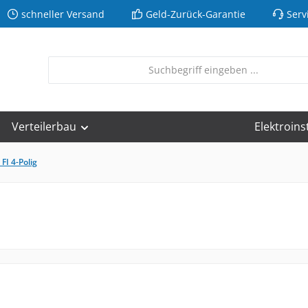
schneller Versand
Geld-Zurück-Garantie
Serv
Verteilerbau
Elektroins
 FI 4-Polig