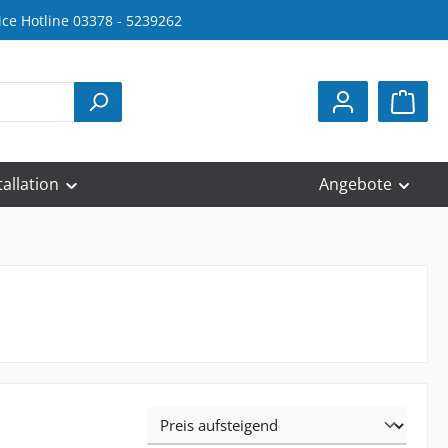
ice Hotline 03378 - 5239262
tallation
Angebote