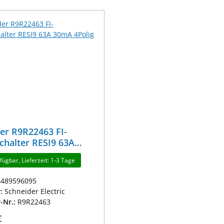
er R9R22463 FI-
chalter RESI9 63A
Polig
fügbar, Lieferzeit: 1-3 Tage
6489596095
r:
Schneider Electric
r-Nr.:
R9R22463
r Preis:
€