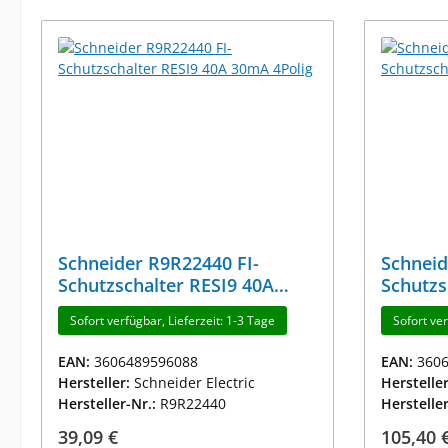
Schneider R9R22440 FI-
Schneid
Schutzschalter RESI9 40A
Schutzs
30mA 4Polig
30mA 4
Sofort verfügbar, Lieferzeit: 1-3 Tage
Sofort ver
EAN:
3606489596088
EAN:
360
Hersteller:
Schneider Electric
Herstelle
Hersteller-Nr.:
R9R22440
Herstelle
Regulärer Preis:
Reguläre
39,09 €
105,40 