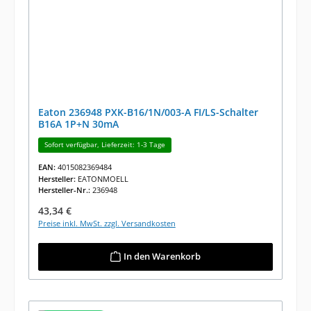
Eaton 236948 PXK-B16/1N/003-A FI/LS-Schalter
B16A 1P+N 30mA
Sofort verfügbar, Lieferzeit: 1-3 Tage
EAN:
4015082369484
Hersteller:
EATONMOELL
Hersteller-Nr.:
236948
Regulärer Preis:
43,34 €
Preise inkl. MwSt. zzgl. Versandkosten
In den Warenkorb