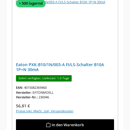
> 500 lagernd
Eaton PXK-B10/1N/003-A FI/LS-Schalter B10A
1P+N 30mA
Sofort verfügbar, Lieferzeit: 1-3 Tage
EAN:
4015082369460
Hersteller:
EATONMOELL
Hersteller-Nr.:
236946
Regulärer Preis:
56,81 €
Preise inkl. MwSt. zzgl. Versandkosten
In den Warenkorb