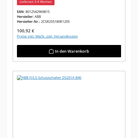
Lieferzeit 3-4 Wochen
EAN:
8012542969815
Hersteller:
ABB
Hersteller-Nr.:
2CSR255180R1205
Regulärer Preis:
100,92 €
Preise inkl. MwSt. zzgl. Versandkosten
In den Warenkorb