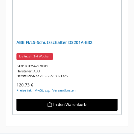
ABB FI/LS-Schutzschalter DS201A-B32
Lieferzeit 3-4 Wochen
EAN:
8012542970019
Hersteller:
ABB
Hersteller-Nr.:
2CSR255180R1325
Regulärer Preis:
120,73 €
Preise inkl. MwSt. zzgl. Versandkosten
In den Warenkorb