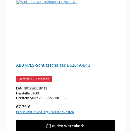
ABB FI/LS-Schutzschalter DS201A-B13
Lieferzeit 3-4 Wochen
EAN:
8012542058113
Hersteller:
ABB
Hersteller-Nr.:
2CSR255180R1135
Regulärer Preis:
67,79 €
Preise inkl. MwSt. zzgl. Versandkosten
In den Warenkorb