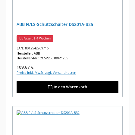
ABB FI/LS-Schutzschalter DS201A-B25
Lieferzeit 3-4 Wochen
EAN:
8012542969716
Hersteller:
ABB
Hersteller-Nr.:
2CSR255180R1255
Regulärer Preis:
109,67 €
Preise inkl. MwSt. zzgl. Versandkosten
In den Warenkorb