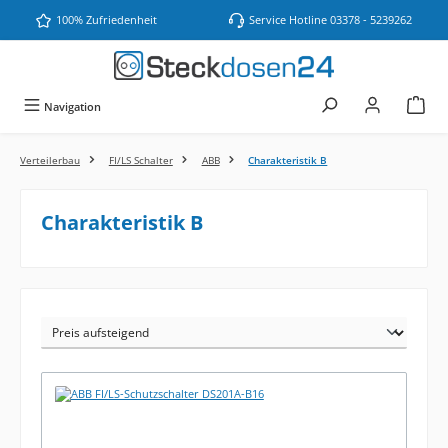
Zum Hauptinhalt springen
100% Zufriedenheit
Service Hotline 03378 - 5239262
Navigation
Verteilerbau
FI/LS Schalter
ABB
Charakteristik B
Charakteristik B