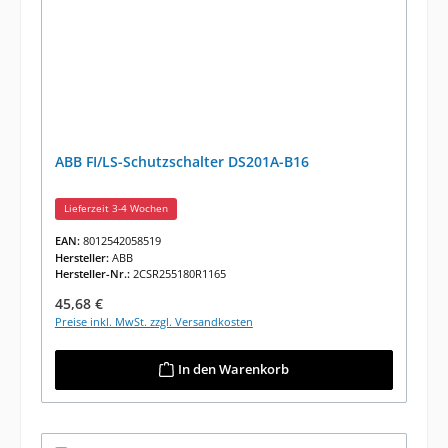
ABB FI/LS-Schutzschalter DS201A-B16
Lieferzeit 3-4 Wochen
EAN:
8012542058519
Hersteller:
ABB
Hersteller-Nr.:
2CSR255180R1165
Regulärer Preis:
45,68 €
Preise inkl. MwSt. zzgl. Versandkosten
In den Warenkorb