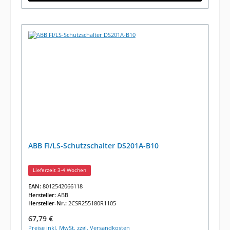
ABB FI/LS-Schutzschalter DS201A-B10
Lieferzeit 3-4 Wochen
EAN:
8012542066118
Hersteller:
ABB
Hersteller-Nr.:
2CSR255180R1105
Regulärer Preis:
67,79 €
Preise inkl. MwSt. zzgl. Versandkosten