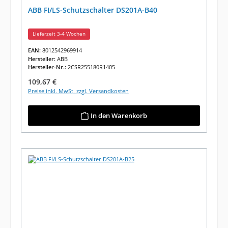
ABB FI/LS-Schutzschalter DS201A-B40
Lieferzeit 3-4 Wochen
EAN:
8012542969914
Hersteller:
ABB
Hersteller-Nr.:
2CSR255180R1405
Regulärer Preis:
109,67 €
Preise inkl. MwSt. zzgl. Versandkosten
In den Warenkorb