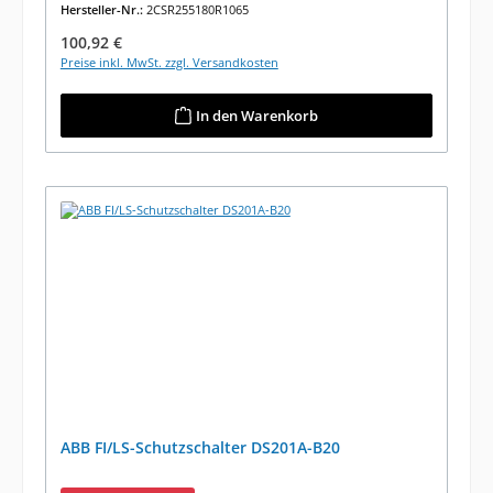
Hersteller-Nr.:
2CSR255180R1065
Regulärer Preis:
100,92 €
Preise inkl. MwSt. zzgl. Versandkosten
In den Warenkorb
ABB FI/LS-Schutzschalter DS201A-B20