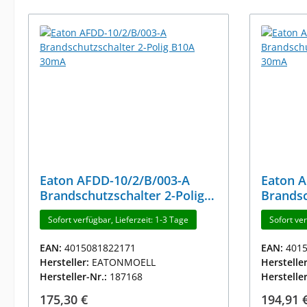
Eaton AFDD-10/2/B/003-A
Eaton A
Brandschutzschalter 2-Polig
Brandsc
B10A 30mA
B16A 3
Sofort verfügbar, Lieferzeit: 1-3 Tage
Sofort ver
EAN:
4015081822171
EAN:
401
Hersteller:
EATONMOELL
Herstelle
Hersteller-Nr.:
187168
Herstelle
Regulärer Preis:
Reguläre
175,30 €
194,91 