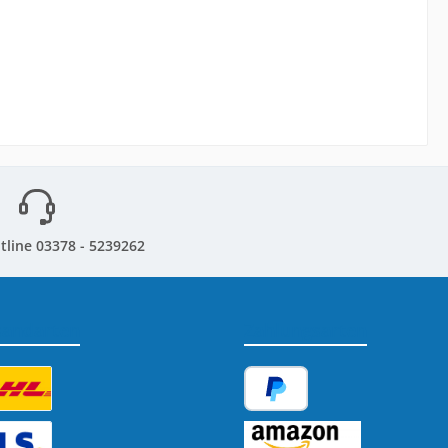
tline 03378 - 5239262
sandarten
Zahlungsarten
tzerdefiniertes Bild 1
PayPal