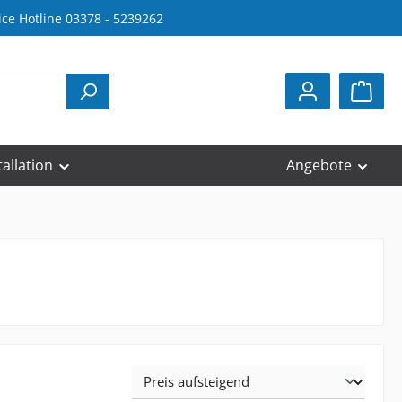
ice Hotline 03378 - 5239262
tallation
Angebote