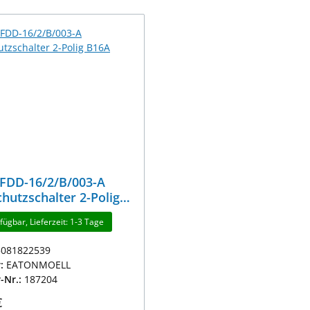
FDD-16/2/B/003-A
hutzschalter 2-Polig
0mA
fügbar, Lieferzeit: 1-3 Tage
5081822539
r:
EATONMOELL
r-Nr.:
187204
r Preis:
€