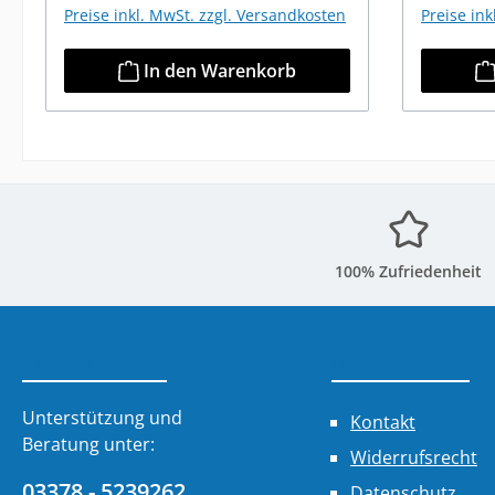
Preise inkl. MwSt. zzgl. Versandkosten
Preise in
In den Warenkorb
100% Zufriedenheit
Service-Hotline
Informationen
Unterstützung und
Kontakt
Beratung unter:
Widerrufsrecht
03378 - 5239262
Datenschutz