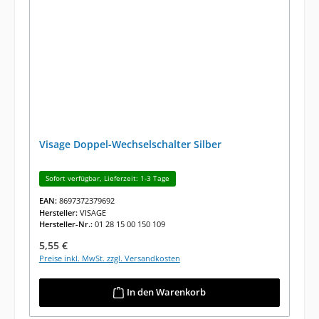
Visage Doppel-Wechselschalter Silber
Sofort verfügbar, Lieferzeit: 1-3 Tage
EAN:
8697372379692
Hersteller:
VISAGE
Hersteller-Nr.:
01 28 15 00 150 109
Regulärer Preis:
5,55 €
Preise inkl. MwSt. zzgl. Versandkosten
In den Warenkorb