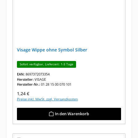
Visage Wippe ohne Symbol Silber
Sofort verfügbar, Lieferzeit: 1-3 Tage
EAN:
8697372073354
Hersteller:
VISAGE
Hersteller-Nr.:
01 28 15 00 070 101
Regulärer Preis:
1,24 €
Preise inkl. MwSt. zzgl. Versandkosten
In den Warenkorb