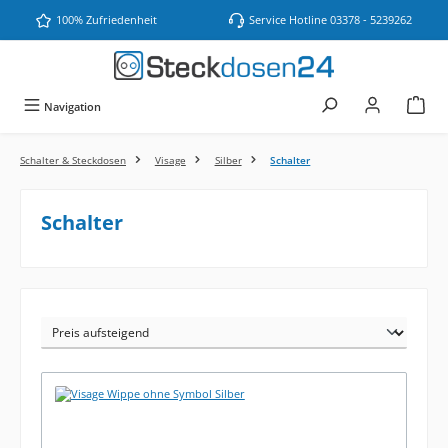
Zum Hauptinhalt springen
100% Zufriedenheit
Service Hotline 03378 - 5239262
Navigation
Schalter & Steckdosen
Visage
Silber
Schalter
Schalter