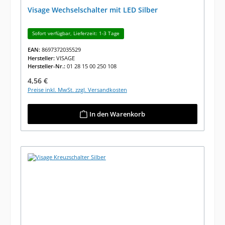
Visage Wechselschalter mit LED Silber
Sofort verfügbar, Lieferzeit: 1-3 Tage
EAN:
8697372035529
Hersteller:
VISAGE
Hersteller-Nr.:
01 28 15 00 250 108
Regulärer Preis:
4,56 €
Preise inkl. MwSt. zzgl. Versandkosten
In den Warenkorb