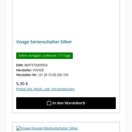
Visage Serienschalter Silber
Sofort verfügbar, Lieferzeit: 1-3 Tage
EAN:
8697372005553
Hersteller:
VISAGE
Hersteller-Nr.:
01 29 15 00 250 103
Regulärer Preis:
5,30 €
Preise inkl. MwSt. zzgl. Versandkosten
In den Warenkorb