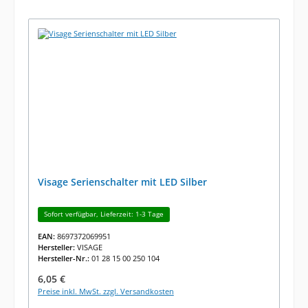
Visage Serienschalter mit LED Silber
Sofort verfügbar, Lieferzeit: 1-3 Tage
EAN:
8697372069951
Hersteller:
VISAGE
Hersteller-Nr.:
01 28 15 00 250 104
Regulärer Preis:
6,05 €
Preise inkl. MwSt. zzgl. Versandkosten