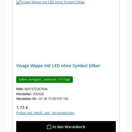
Visage Wippe mit LED ohne Symbol Silber
Sofort verfügbar, Lieferzeit: 1-3 Tage
EAN:
8697372367606
Hersteller:
VISAGE
Hersteller-Nr.:
01 28 15 00 070 102
Regulärer Preis:
1,73 €
Preise inkl. MwSt. zzgl. Versandkosten
In den Warenkorb