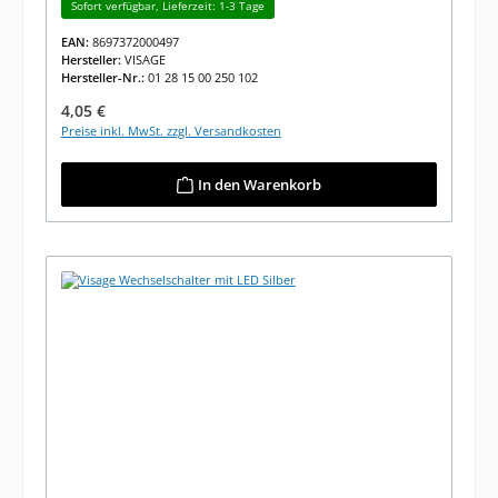
Sofort verfügbar, Lieferzeit: 1-3 Tage
EAN:
8697372000497
Hersteller:
VISAGE
Hersteller-Nr.:
01 28 15 00 250 102
Regulärer Preis:
4,05 €
Preise inkl. MwSt. zzgl. Versandkosten
In den Warenkorb