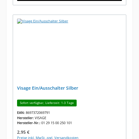
Visage Ein/Ausschalter Silber
Sofort verfügbar, Lieferzeit: 1-3 Tage
EAN:
8697372069791
Hersteller:
VISAGE
Hersteller-Nr.:
01 29 15 00 250 101
Regulärer Preis:
2,95 €
Preise inkl. MwSt. zzgl. Versandkosten