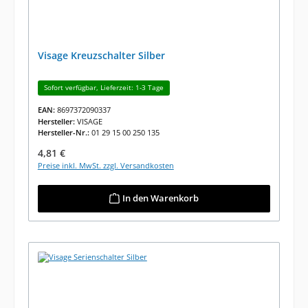
Visage Kreuzschalter Silber
Sofort verfügbar, Lieferzeit: 1-3 Tage
EAN:
8697372090337
Hersteller:
VISAGE
Hersteller-Nr.:
01 29 15 00 250 135
Regulärer Preis:
4,81 €
Preise inkl. MwSt. zzgl. Versandkosten
In den Warenkorb