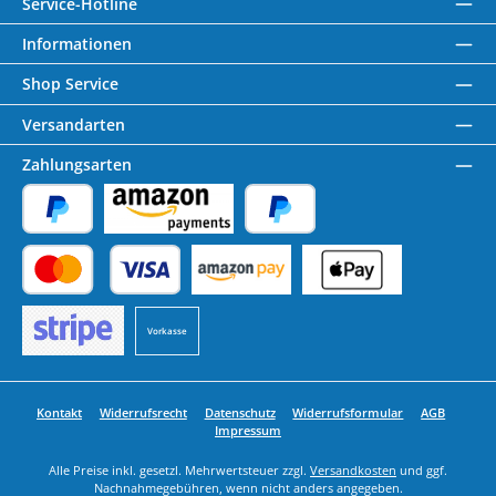
Service-Hotline
Informationen
Shop Service
Versandarten
Zahlungsarten
PayPal
Amazon Pay
Später Bezahlen
Kredit- oder Debitkarte
Benutzerdefiniertes Bild 1
Benutzerdefiniertes Bild 2
Vorkasse
Benutzerdefiniertes Bild 3
Kontakt
Widerrufsrecht
Datenschutz
Widerrufsformular
AGB
Impressum
Alle Preise inkl. gesetzl. Mehrwertsteuer zzgl.
Versandkosten
und ggf.
Nachnahmegebühren, wenn nicht anders angegeben.