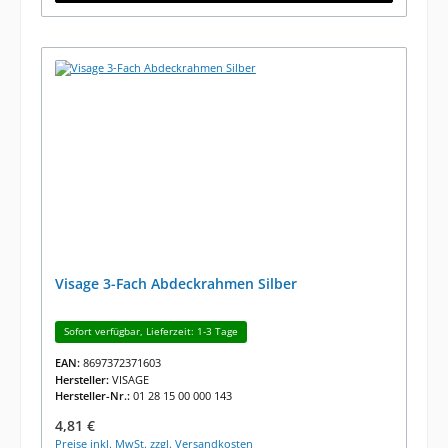
Visage 3-Fach Abdeckrahmen Silber
Sofort verfügbar, Lieferzeit: 1-3 Tage
EAN:
8697372371603
Hersteller:
VISAGE
Hersteller-Nr.:
01 28 15 00 000 143
Regulärer Preis:
4,81 €
Preise inkl. MwSt. zzgl. Versandkosten