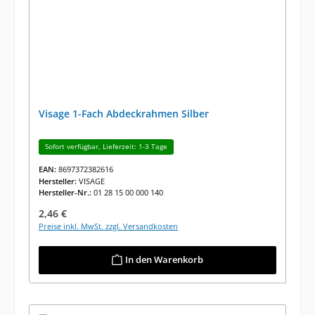
Visage 1-Fach Abdeckrahmen Silber
Sofort verfügbar, Lieferzeit: 1-3 Tage
EAN:
8697372382616
Hersteller:
VISAGE
Hersteller-Nr.:
01 28 15 00 000 140
Regulärer Preis:
2,46 €
Preise inkl. MwSt. zzgl. Versandkosten
In den Warenkorb