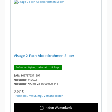
Visage 2-Fach Abdeckrahmen Silber
Sofort verfügbar, Lieferzeit: 1-3 Tage
EAN:
8697372371597
Hersteller:
VISAGE
Hersteller-Nr.:
01 28 15 00 000 141
Regulärer Preis:
3,57 €
Preise inkl. MwSt. zzgl. Versandkosten
In den Warenkorb