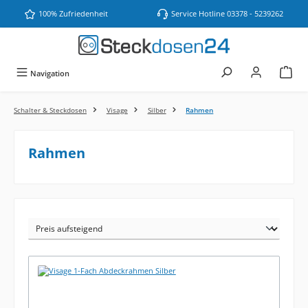
Zum Hauptinhalt springen
100% Zufriedenheit
Service Hotline 03378 - 5239262
Navigation
Schalter & Steckdosen
Visage
Silber
Rahmen
Rahmen