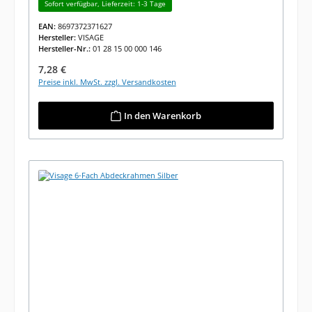
Sofort verfügbar, Lieferzeit: 1-3 Tage
EAN:
8697372371627
Hersteller:
VISAGE
Hersteller-Nr.:
01 28 15 00 000 146
Regulärer Preis:
7,28 €
Preise inkl. MwSt. zzgl. Versandkosten
In den Warenkorb