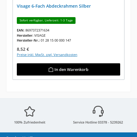
Visage 6-Fach Abdeckrahmen Silber
Sofort verfügbar, Lieferzeit: 1-3 Tage
EAN:
8697372371634
Hersteller:
VISAGE
Hersteller-Nr.:
01 28 15 00 000 147
Regulärer Preis:
8,52 €
Preise inkl. MwSt. zzgl. Versandkosten
In den Warenkorb
100% Zufriedenheit
Service Hotline 03378 - 5239262