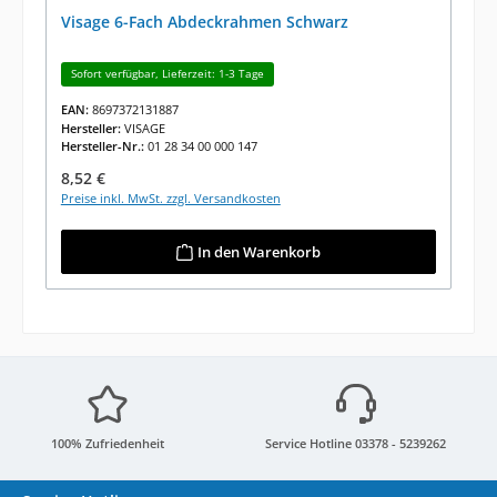
Visage 6-Fach Abdeckrahmen Schwarz
Sofort verfügbar, Lieferzeit: 1-3 Tage
EAN:
8697372131887
Hersteller:
VISAGE
Hersteller-Nr.:
01 28 34 00 000 147
Regulärer Preis:
8,52 €
Preise inkl. MwSt. zzgl. Versandkosten
In den Warenkorb
100% Zufriedenheit
Service Hotline 03378 - 5239262