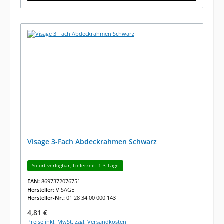
Visage 3-Fach Abdeckrahmen Schwarz
Sofort verfügbar, Lieferzeit: 1-3 Tage
EAN:
8697372076751
Hersteller:
VISAGE
Hersteller-Nr.:
01 28 34 00 000 143
Regulärer Preis:
4,81 €
Preise inkl. MwSt. zzgl. Versandkosten