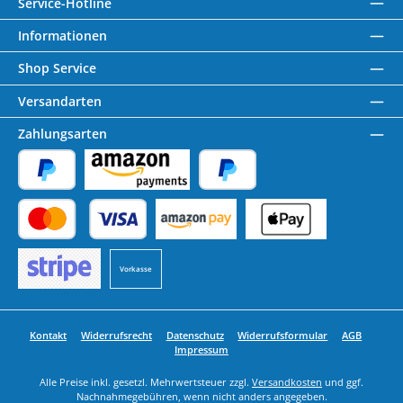
Service-Hotline
Informationen
Shop Service
Versandarten
Zahlungsarten
PayPal
Amazon Pay
Später Bezahlen
Kredit- oder Debitkarte
Benutzerdefiniertes Bild 1
Benutzerdefiniertes Bild 2
Vorkasse
Benutzerdefiniertes Bild 3
Kontakt
Widerrufsrecht
Datenschutz
Widerrufsformular
AGB
Impressum
Alle Preise inkl. gesetzl. Mehrwertsteuer zzgl.
Versandkosten
und ggf.
Nachnahmegebühren, wenn nicht anders angegeben.