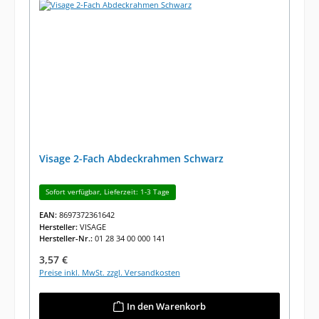
Visage 2-Fach Abdeckrahmen Schwarz
Sofort verfügbar, Lieferzeit: 1-3 Tage
EAN:
8697372361642
Hersteller:
VISAGE
Hersteller-Nr.:
01 28 34 00 000 141
Regulärer Preis:
3,57 €
Preise inkl. MwSt. zzgl. Versandkosten
In den Warenkorb