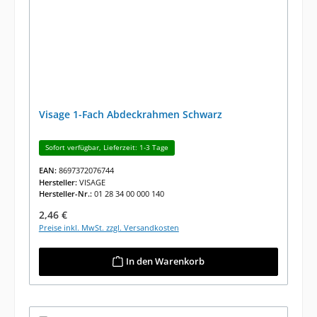
Visage 1-Fach Abdeckrahmen Schwarz
Sofort verfügbar, Lieferzeit: 1-3 Tage
EAN:
8697372076744
Hersteller:
VISAGE
Hersteller-Nr.:
01 28 34 00 000 140
Regulärer Preis:
2,46 €
Preise inkl. MwSt. zzgl. Versandkosten
In den Warenkorb