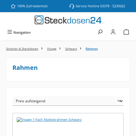
Zum Hauptinhalt springen
100% Zufriedenheit
Service Hotline 03378 - 5239262
Navigation
Schalter & Steckdosen
Visage
Schwarz
Rahmen
Rahmen