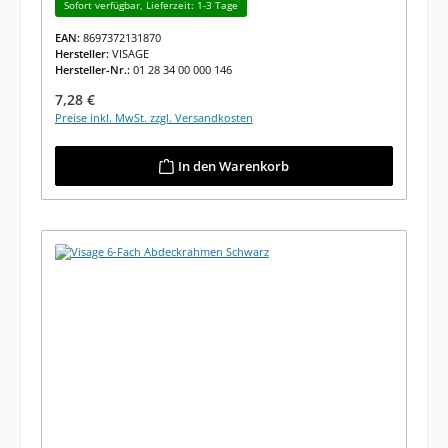
Sofort verfügbar, Lieferzeit: 1-3 Tage
EAN:
8697372131870
Hersteller:
VISAGE
Hersteller-Nr.:
01 28 34 00 000 146
Regulärer Preis:
7,28 €
Preise inkl. MwSt. zzgl. Versandkosten
In den Warenkorb