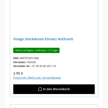
Visage Steckdosen-Einsatz Anthrazit
Sofort verfügbar, Lieferzeit: 1-3 Tage
EAN:
8697372012346
Hersteller:
VISAGE
Hersteller-Nr.:
01 29 35 00 252 115
Regulärer Preis:
2,95 €
Preise inkl. MwSt. zzgl. Versandkosten
In den Warenkorb