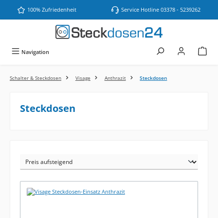
Zum Hauptinhalt springen
100% Zufriedenheit
Service Hotline 03378 - 5239262
Navigation
Schalter & Steckdosen
Visage
Anthrazit
Steckdosen
Steckdosen