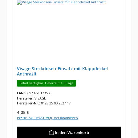
Visage Steckdosen-Einsatz mit Klappdeckel
Anthrazit
Sofort verfügbar, Lieferzeit: 1-3 Tage
EAN:
8697372012353
Hersteller:
VISAGE
Hersteller-Nr.:
0128 35 00 252 117
Regulärer Preis:
4,05 €
Preise inkl. MwSt. zzgl. Versandkosten
In den Warenkorb