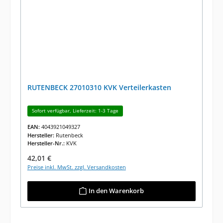
RUTENBECK 27010310 KVK Verteilerkasten
Sofort verfügbar, Lieferzeit: 1-3 Tage
EAN:
4043921049327
Hersteller:
Rutenbeck
Hersteller-Nr.:
KVK
Regulärer Preis:
42,01 €
Preise inkl. MwSt. zzgl. Versandkosten
In den Warenkorb