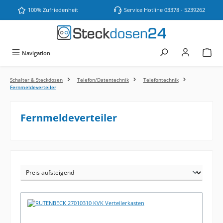
Zum Hauptinhalt springen
100% Zufriedenheit
Service Hotline 03378 - 5239262
Navigation
Schalter & Steckdosen
Telefon/Datentechnik
Telefontechnik
Fernmeldeverteiler
Fernmeldeverteiler