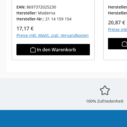
EAN:
8697372025230
Herstelle
Hersteller:
Moderna
Herstelle
Hersteller-Nr.:
21 14 159 154
Reguläre
20,87 €
Regulärer Preis:
17,17 €
Preise in
Preise inkl. MwSt. zzgl. Versandkosten
In den Warenkorb
100% Zufriedenheit
Service-Hotline
Informationen