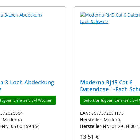
a 3-Loch Abdeckung
Moderna RJ45 Cat 6
z
Datendose 1-Fach Sch
rfügbar, Lieferzeit: 3-4 Wochen
Sofort verfügbar, Lieferzeit: 3-
7372026664
EAN:
8697372094175
r:
Moderna
Hersteller:
Moderna
r-Nr.:
05 00 159 154
Hersteller-Nr.:
01 29 34 00 
r Preis:
Regulärer Preis:
13,51 €