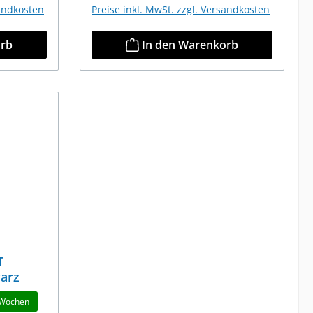
sandkosten
Preise inkl. MwSt. zzgl. Versandkosten
orb
In den Warenkorb
T
arz
4 Wochen