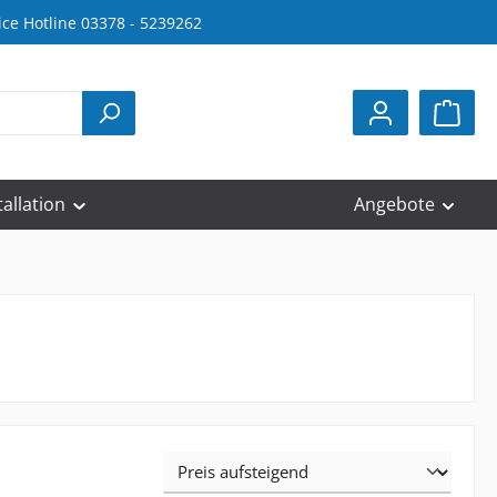
ice Hotline 03378 - 5239262
tallation
Angebote