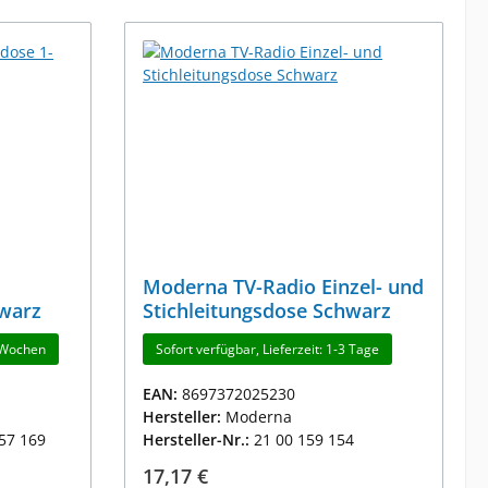
Moderna TV-Radio Einzel- und
warz
Stichleitungsdose Schwarz
4 Wochen
Sofort verfügbar, Lieferzeit: 1-3 Tage
EAN:
8697372025230
Hersteller:
Moderna
157 169
Hersteller-Nr.:
21 00 159 154
Regulärer Preis:
17,17 €