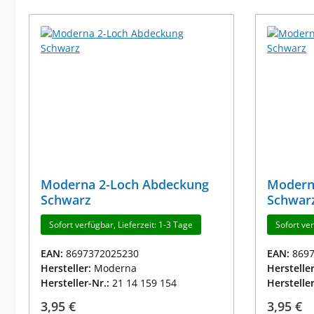
Moderna 2-Loch Abdeckung
Modern
Schwarz
Schwar
Sofort verfügbar, Lieferzeit: 1-3 Tage
Sofort ve
EAN:
8697372025230
EAN:
869
Hersteller:
Moderna
Herstelle
Hersteller-Nr.:
21 14 159 154
Herstelle
Regulärer Preis:
Reguläre
3,95 €
3,95 €