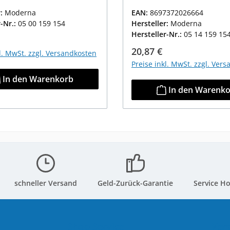
r:
Moderna
EAN:
8697372026664
r-Nr.:
05 00 159 154
Hersteller:
Moderna
Hersteller-Nr.:
05 14 159 15
r Preis:
Regulärer Preis:
20,87 €
kl. MwSt. zzgl. Versandkosten
Preise inkl. MwSt. zzgl. Ver
In den Warenkorb
In den Warenk
schneller Versand
Geld-Zurück-Garantie
Service Ho
Shop Service
Ver