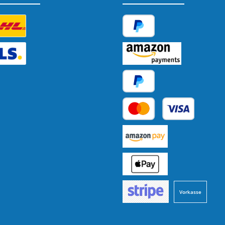
tzerdefiniertes Bild 1
PayPal
tzerdefiniertes Bild 2
Amazon Pay
Später Bezahlen
Kredit- oder Debitkarte
Benutzerdefiniertes Bild 1
Benutzerdefiniertes Bild 2
Vorkasse
Benutzerdefiniertes Bild 3