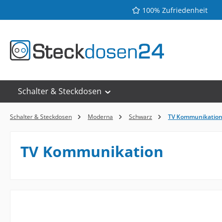
100% Zufriedenheit
 Hauptinhalt springen
Zur Suche springen
Zur Hauptnavigation springen
Schalter & Steckdosen
Schalter & Steckdosen
Moderna
Schwarz
TV Kommunikatio
TV Kommunikation