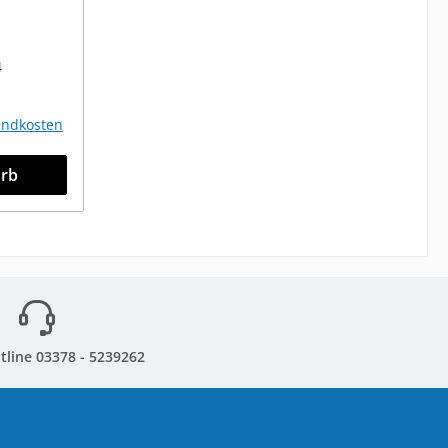
4
sandkosten
orb
tline 03378 - 5239262
sandarten
Zahlungsarten