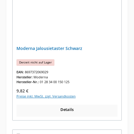
Moderna Jalousietaster Schwarz
Derzeit nicht auf Lager
EAN:
8697372069029
Hersteller:
Moderna
Hersteller-Nr.:
01 28 34 00 150 125
Regulärer Preis:
9,82 €
Preise inkl. MwSt. zzgl. Versandkosten
Details