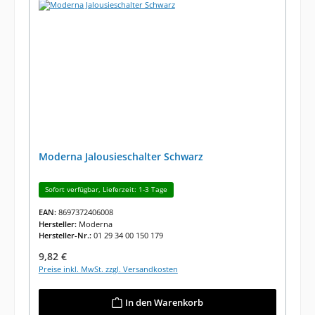
Moderna Jalousieschalter Schwarz
Sofort verfügbar, Lieferzeit: 1-3 Tage
EAN:
8697372406008
Hersteller:
Moderna
Hersteller-Nr.:
01 29 34 00 150 179
Regulärer Preis:
9,82 €
Preise inkl. MwSt. zzgl. Versandkosten
In den Warenkorb