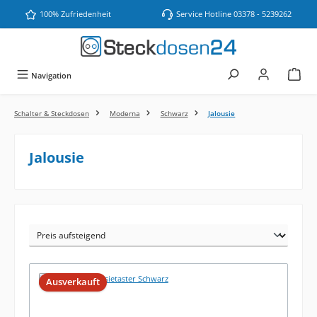
Zum Hauptinhalt springen
100% Zufriedenheit
Service Hotline 03378 - 5239262
Navigation
Schalter & Steckdosen
Moderna
Schwarz
Jalousie
Jalousie
Ausverkauft