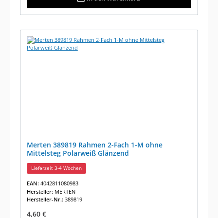
Merten 389819 Rahmen 2-Fach 1-M ohne
Mittelsteg Polarweiß Glänzend
Lieferzeit 3-4 Wochen
EAN:
4042811080983
Hersteller:
MERTEN
Hersteller-Nr.:
389819
Regulärer Preis:
4,60 €