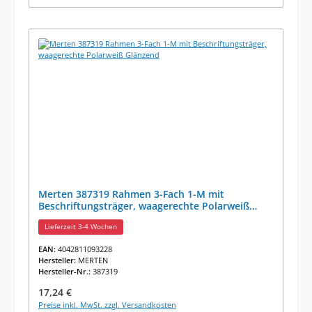
Merten 387319 Rahmen 3-Fach 1-M mit
Beschriftungsträger, waagerechte Polarweiß
Glänzend
Lieferzeit 3-4 Wochen
EAN:
4042811093228
Hersteller:
MERTEN
Hersteller-Nr.:
387319
Regulärer Preis:
17,24 €
Preise inkl. MwSt. zzgl. Versandkosten