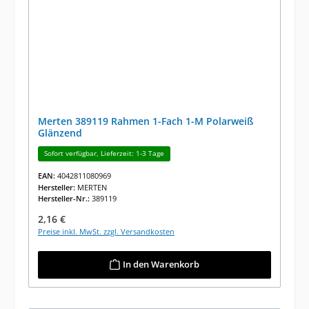
Merten 389119 Rahmen 1-Fach 1-M Polarweiß
Glänzend
Sofort verfügbar, Lieferzeit: 1-3 Tage
EAN:
4042811080969
Hersteller:
MERTEN
Hersteller-Nr.:
389119
Regulärer Preis:
2,16 €
Preise inkl. MwSt. zzgl. Versandkosten
In den Warenkorb