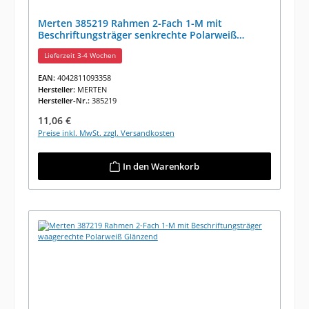
Merten 385219 Rahmen 2-Fach 1-M mit
Beschriftungsträger senkrechte Polarweiß
Glänzend
Lieferzeit 3-4 Wochen
EAN:
4042811093358
Hersteller:
MERTEN
Hersteller-Nr.:
385219
Regulärer Preis:
11,06 €
Preise inkl. MwSt. zzgl. Versandkosten
In den Warenkorb