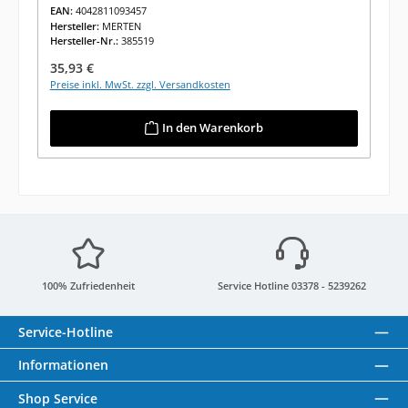
EAN:
4042811093457
Hersteller:
MERTEN
Hersteller-Nr.:
385519
Regulärer Preis:
35,93 €
Preise inkl. MwSt. zzgl. Versandkosten
In den Warenkorb
100% Zufriedenheit
Service Hotline 03378 - 5239262
Service-Hotline
Informationen
Shop Service