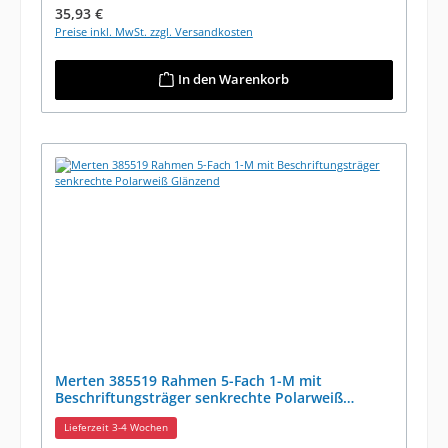
Regulärer Preis:
35,93 €
Preise inkl. MwSt. zzgl. Versandkosten
In den Warenkorb
Merten 385519 Rahmen 5-Fach 1-M mit
Beschriftungsträger senkrechte Polarweiß
Glänzend
Lieferzeit 3-4 Wochen