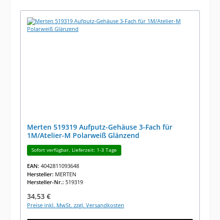
Merten 519319 Aufputz-Gehäuse 3-Fach für
1M/Atelier-M Polarweiß Glänzend
Sofort verfügbar, Lieferzeit: 1-3 Tage
EAN:
4042811093648
Hersteller:
MERTEN
Hersteller-Nr.:
519319
Regulärer Preis:
34,53 €
Preise inkl. MwSt. zzgl. Versandkosten