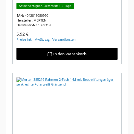
Sofort verfügbar, Lieferzeit: 1-3 Tage
EAN:
4042811080990
Hersteller:
MERTEN
Hersteller-Nr.:
389319
Regulärer Preis:
5,92 €
Preise inkl. MwSt. zzgl. Versandkosten
In den Warenkorb