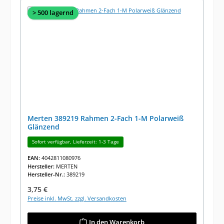
> 500 lagernd
Merten 389219 Rahmen 2-Fach 1-M Polarweiß
Glänzend
Sofort verfügbar, Lieferzeit: 1-3 Tage
EAN:
4042811080976
Hersteller:
MERTEN
Hersteller-Nr.:
389219
Regulärer Preis:
3,75 €
Preise inkl. MwSt. zzgl. Versandkosten
In den Warenkorb