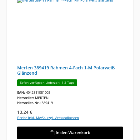
Merten 389419 Rahmen 4-Fach 1-M Polarweiß
Glänzend
Sofort verfügbar, Lieferzeit: 1-3 Tage
EAN:
4042811081003
Hersteller:
MERTEN
Hersteller-Nr.:
389419
Regulärer Preis:
13,24 €
Preise inkl. MwSt. zzgl. Versandkosten
In den Warenkorb