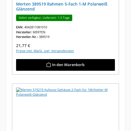
Merten 389519 Rahmen 5-Fach 1-M Polarweiß
Glänzend
Sofort verfügbar, Lieferzeit: 1-3 Tage
EAN:
4042811081010
Hersteller:
MERTEN
Hersteller-Nr.:
389519
Regulärer Preis:
21,77 €
Preise inkl. MwSt. zzgl. Versandkosten
In den Warenkorb