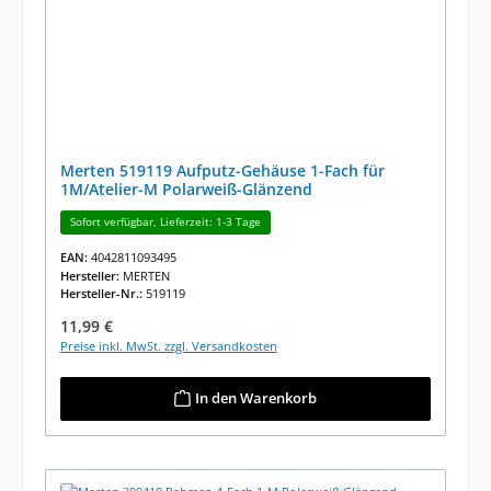
Merten 519119 Aufputz-Gehäuse 1-Fach für
1M/Atelier-M Polarweiß-Glänzend
Sofort verfügbar, Lieferzeit: 1-3 Tage
EAN:
4042811093495
Hersteller:
MERTEN
Hersteller-Nr.:
519119
Regulärer Preis:
11,99 €
Preise inkl. MwSt. zzgl. Versandkosten
In den Warenkorb