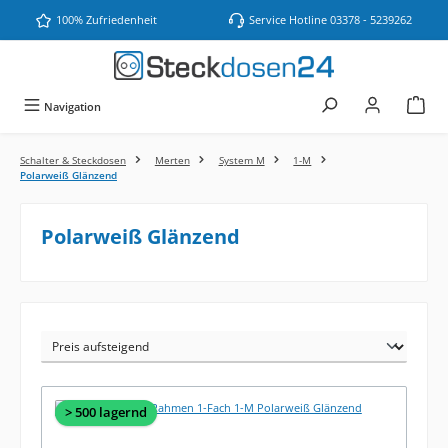
Zum Hauptinhalt springen
100% Zufriedenheit
Service Hotline 03378 - 5239262
Navigation
Schalter & Steckdosen
Merten
System M
1-M
Polarweiß Glänzend
Polarweiß Glänzend
> 500 lagernd