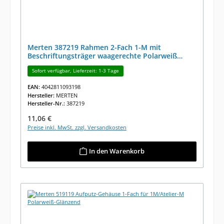
Merten 387219 Rahmen 2-Fach 1-M mit
Beschriftungsträger waagerechte Polarweiß
Glänzend
Sofort verfügbar, Lieferzeit: 1-3 Tage
EAN:
4042811093198
Hersteller:
MERTEN
Hersteller-Nr.:
387219
Regulärer Preis:
11,06 €
Preise inkl. MwSt. zzgl. Versandkosten
In den Warenkorb