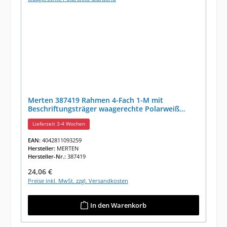
Merten 387419 Rahmen 4-Fach 1-M mit
Beschriftungsträger waagerechte Polarweiß
Glänzend
Lieferzeit 3-4 Wochen
EAN:
4042811093259
Hersteller:
MERTEN
Hersteller-Nr.:
387419
Regulärer Preis:
24,06 €
Preise inkl. MwSt. zzgl. Versandkosten
In den Warenkorb