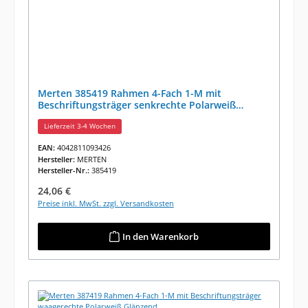
Merten 385419 Rahmen 4-Fach 1-M mit
Beschriftungsträger senkrechte Polarweiß
Glänzend
Lieferzeit 3-4 Wochen
EAN:
4042811093426
Hersteller:
MERTEN
Hersteller-Nr.:
385419
Regulärer Preis:
24,06 €
Preise inkl. MwSt. zzgl. Versandkosten
In den Warenkorb