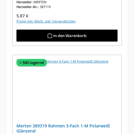
Hersteller:
MERTEN
Hersteller-Nr.:
387119
Regulärer Preis:
5,87 €
Preise inkl. MwSt. zzgl. Versandkosten
In den Warenkorb
> 500 lagernd
Merten 389319 Rahmen 3-Fach 1-M Polarweiß
Glänzend