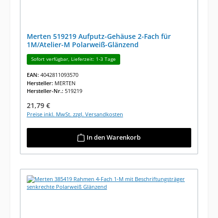
Merten 519219 Aufputz-Gehäuse 2-Fach für
1M/Atelier-M Polarweiß-Glänzend
Sofort verfügbar, Lieferzeit: 1-3 Tage
EAN:
4042811093570
Hersteller:
MERTEN
Hersteller-Nr.:
519219
Regulärer Preis:
21,79 €
Preise inkl. MwSt. zzgl. Versandkosten
In den Warenkorb