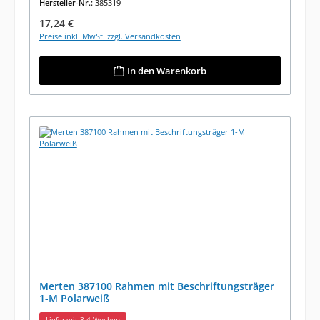
Hersteller-Nr.:
385319
Regulärer Preis:
17,24 €
Preise inkl. MwSt. zzgl. Versandkosten
In den Warenkorb
Merten 387100 Rahmen mit Beschriftungsträger
1-M Polarweiß
Lieferzeit 3-4 Wochen