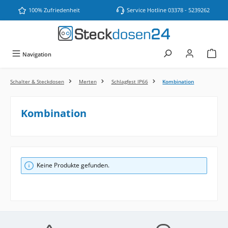
Zum Hauptinhalt springen
100% Zufriedenheit
Service Hotline 03378 - 5239262
Navigation
Schalter & Steckdosen
Merten
Schlagfest IP66
Kombination
Kombination
Keine Produkte gefunden.