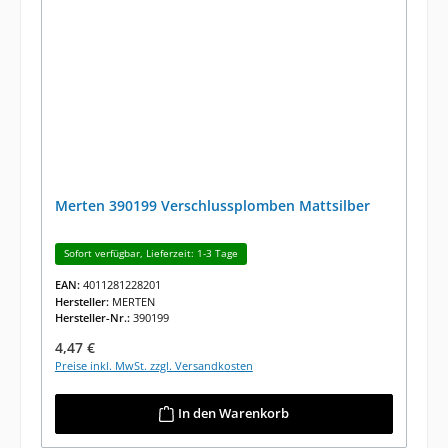
Merten 390199 Verschlussplomben Mattsilber
Sofort verfügbar, Lieferzeit: 1-3 Tage
EAN:
4011281228201
Hersteller:
MERTEN
Hersteller-Nr.:
390199
Regulärer Preis:
4,47 €
Preise inkl. MwSt. zzgl. Versandkosten
In den Warenkorb