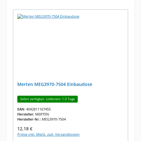
Merten MEG3970-7504 Einbaudose
Sofort verfügbar, Lieferzeit: 1-3 Tage
EAN:
4042811167455
Hersteller:
MERTEN
Hersteller-Nr.:
MEG3970-7504
Regulärer Preis:
12,18 €
Preise inkl. MwSt. zzgl. Versandkosten