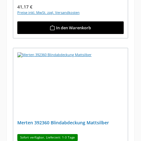
Regulärer Preis:
41,17 €
Preise inkl. MwSt. zzgl. Versandkosten
In den Warenkorb
Merten 392360 Blindabdeckung Mattsilber
Sofort verfügbar, Lieferzeit: 1-3 Tage