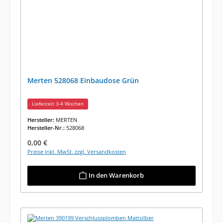
Merten 528068 Einbaudose Grün
Lieferzeit 3-4 Wochen
Hersteller:
MERTEN
Hersteller-Nr.:
528068
Regulärer Preis:
0,00 €
Preise inkl. MwSt. zzgl. Versandkosten
In den Warenkorb