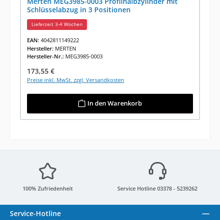
Merten MEG3985-0003 Profilhalbzylinder mit
Schlüsselabzug in 3 Positionen
Lieferzeit 3-4 Wochen
EAN:
4042811149222
Hersteller:
MERTEN
Hersteller-Nr.:
MEG3985-0003
Regulärer Preis:
173,55 €
Preise inkl. MwSt. zzgl. Versandkosten
In den Warenkorb
100% Zufriedenheit
Service Hotline 03378 - 5239262
Service-Hotline