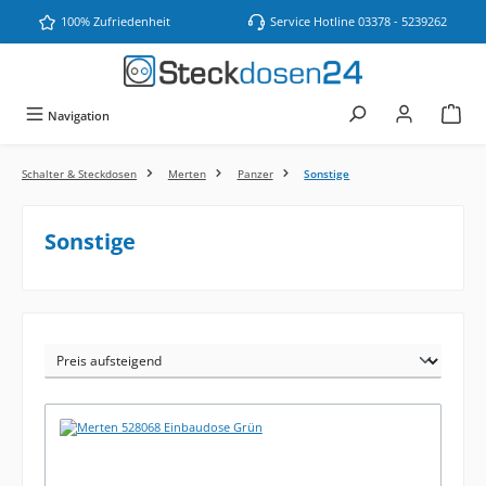
Zum Hauptinhalt springen
100% Zufriedenheit
Service Hotline 03378 - 5239262
Navigation
Schalter & Steckdosen
Merten
Panzer
Sonstige
Sonstige