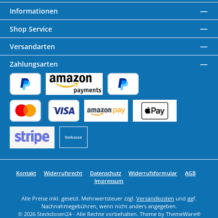
Informationen
Shop Service
Versandarten
Zahlungsarten
PayPal
Amazon Pay
Später Bezahlen
Kredit- oder Debitkarte
Benutzerdefiniertes Bild 1
Benutzerdefiniertes Bild 2
Vorkasse
Benutzerdefiniertes Bild 3
Kontakt
Widerrufsrecht
Datenschutz
Widerrufsformular
AGB
Impressum
Alle Preise inkl. gesetzl. Mehrwertsteuer zzgl.
Versandkosten
und ggf.
Nachnahmegebühren, wenn nicht anders angegeben.
© 2026 Steckdosen24 - Alle Rechte vorbehalten. Theme by
ThemeWare®