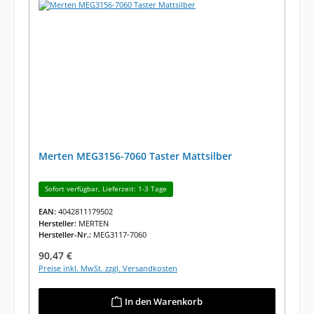
Merten MEG3156-7060 Taster Mattsilber
Sofort verfügbar, Lieferzeit: 1-3 Tage
EAN:
4042811179502
Hersteller:
MERTEN
Hersteller-Nr.:
MEG3117-7060
Regulärer Preis:
90,47 €
Preise inkl. MwSt. zzgl. Versandkosten
In den Warenkorb