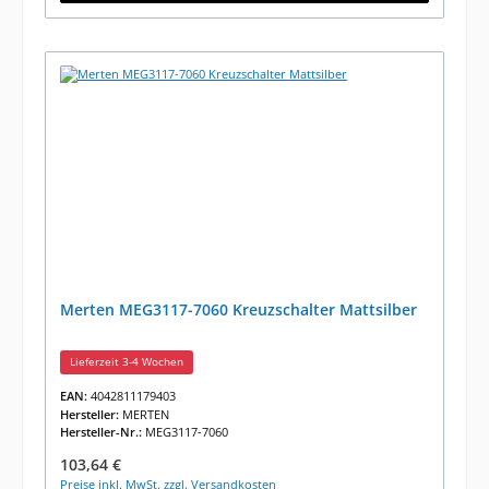
Merten MEG3117-7060 Kreuzschalter Mattsilber
Lieferzeit 3-4 Wochen
EAN:
4042811179403
Hersteller:
MERTEN
Hersteller-Nr.:
MEG3117-7060
Regulärer Preis:
103,64 €
Preise inkl. MwSt. zzgl. Versandkosten