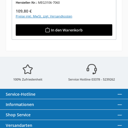
Hersteller-Nr.:
MEG3106-7060
Regulärer Preis:
109,80 €
Preise inkl. MwSt. zzgl. Versandkosten
In den Warenkorb
100% Zufriedenheit
Service Hotline 03378 - 5239262
Service-Hotline
Informationen
Shop Service
Versandarten