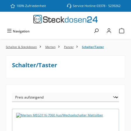
Zum Hauptinhalt springen
100% Zufriedenheit
Service Hotline 03378 - 5239262
Navigation
Schalter & Steckdosen
Merten
Panzer
Schalter/Taster
Schalter/Taster