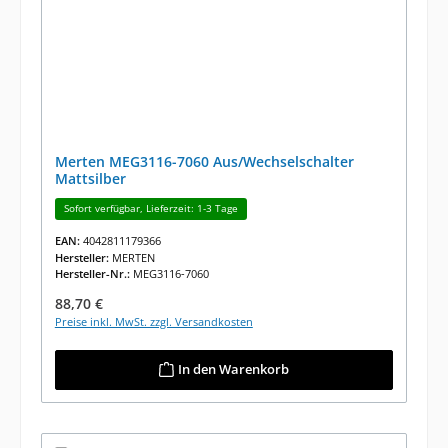
Merten MEG3116-7060 Aus/Wechselschalter
Mattsilber
Sofort verfügbar, Lieferzeit: 1-3 Tage
EAN:
4042811179366
Hersteller:
MERTEN
Hersteller-Nr.:
MEG3116-7060
Regulärer Preis:
88,70 €
Preise inkl. MwSt. zzgl. Versandkosten
In den Warenkorb