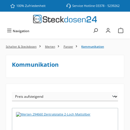
Zum Hauptinhalt springen
100% Zufriedenheit
Service Hotline 03378 - 5239262
Navigation
Schalter & Steckdosen
Merten
Panzer
Kommunikation
Kommunikation