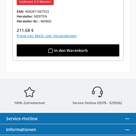
Lieferzeit 3-4 Wochen
EAN:
4042811067533
Hersteller:
MERTEN
Hersteller-Nr.:
460860
Regulärer Preis:
211,68 €
Preise inkl. MwSt. zzgl. Versandkosten
In den Warenkorb
100% Zufriedenheit
Service Hotline 03378 - 5239262
Service-Hotline
Informationen