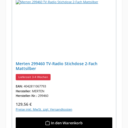
Merten 299460 TV-Radio Stichdose 2-Fach
Mattsilber
Lieferzeit 3-4 Wochen
EAN:
4042811067793
Hersteller:
MERTEN
Hersteller-Nr.:
299460
Regulärer Preis:
129,56 €
Preise inkl. MwSt. zzgl. Versandkosten
In den Warenkorb