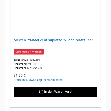
Merten 294660 Zentralplatte 2-Loch Mattsilber
Lieferzeit 3-4 Wochen
EAN:
4042811082369
Hersteller:
MERTEN
Hersteller-Nr.:
294660
Regulärer Preis:
81,50 €
Preise inkl. MwSt. zzgl. Versandkosten
In den Warenkorb