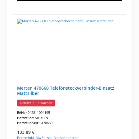
Merten 470660 Telefonsteckverbinder-Einsatz
Mattsilber
Lieferzeit 3-4 Wochen
EAN:
4042811094195
Hersteller:
MERTEN
Hersteller-Nr.:
470660
Regulärer Preis:
133,89 €
Preise inkl. MwSt. zzgl. Versandkosten