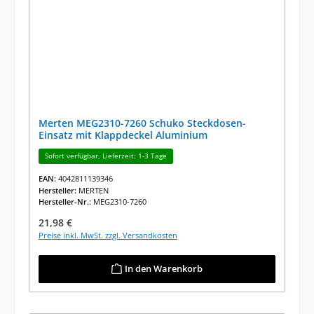
Merten MEG2310-7260 Schuko Steckdosen-
Einsatz mit Klappdeckel Aluminium
Sofort verfügbar, Lieferzeit: 1-3 Tage
EAN:
4042811139346
Hersteller:
MERTEN
Hersteller-Nr.:
MEG2310-7260
Regulärer Preis:
21,98 €
Preise inkl. MwSt. zzgl. Versandkosten
In den Warenkorb