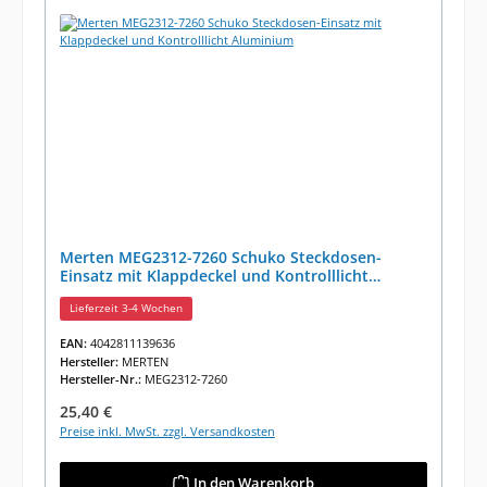
Merten MEG2312-7260 Schuko Steckdosen-
Einsatz mit Klappdeckel und Kontrolllicht
Aluminium
Lieferzeit 3-4 Wochen
EAN:
4042811139636
Hersteller:
MERTEN
Hersteller-Nr.:
MEG2312-7260
Regulärer Preis:
25,40 €
Preise inkl. MwSt. zzgl. Versandkosten
In den Warenkorb