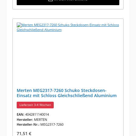
Merten MEG2317-7260 Schuko Steckdosen-
Einsatz mit Schloss Gleichschließend Aluminium
Lieferzeit 3-4 Wochen
EAN:
4042811140014
Hersteller:
MERTEN
Hersteller-Nr.:
MEG2317-7260
Regulärer Preis:
71,51 €