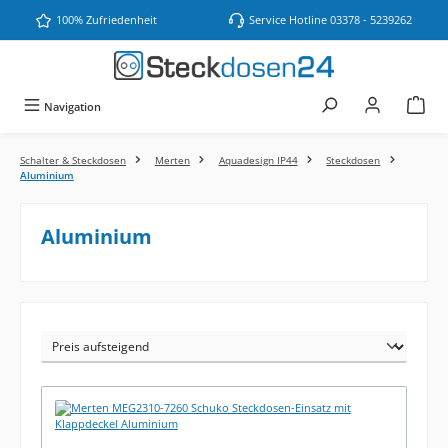
Zum Hauptinhalt springen
100% Zufriedenheit
Service Hotline 03378 - 5239262
Navigation
Schalter & Steckdosen
Merten
Aquadesign IP44
Steckdosen
Aluminium
Aluminium