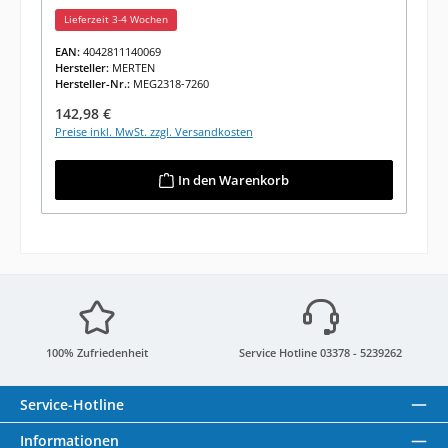
Lieferzeit 3-4 Wochen
EAN:
4042811140069
Hersteller:
MERTEN
Hersteller-Nr.:
MEG2318-7260
Regulärer Preis:
142,98 €
Preise inkl. MwSt. zzgl. Versandkosten
In den Warenkorb
100% Zufriedenheit
Service Hotline 03378 - 5239262
Service-Hotline
Informationen