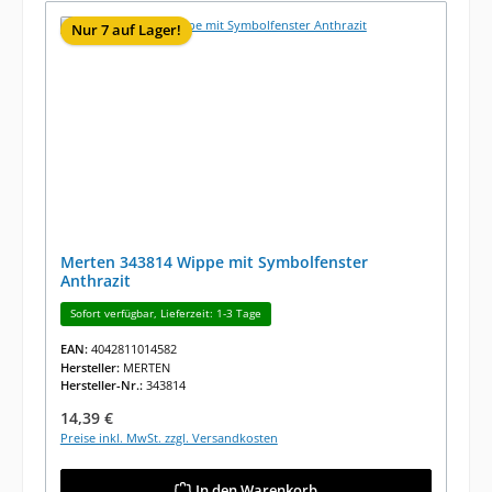
Nur 7 auf Lager!
Merten 343814 Wippe mit Symbolfenster
Anthrazit
Sofort verfügbar, Lieferzeit: 1-3 Tage
EAN:
4042811014582
Hersteller:
MERTEN
Hersteller-Nr.:
343814
Regulärer Preis:
14,39 €
Preise inkl. MwSt. zzgl. Versandkosten
In den Warenkorb