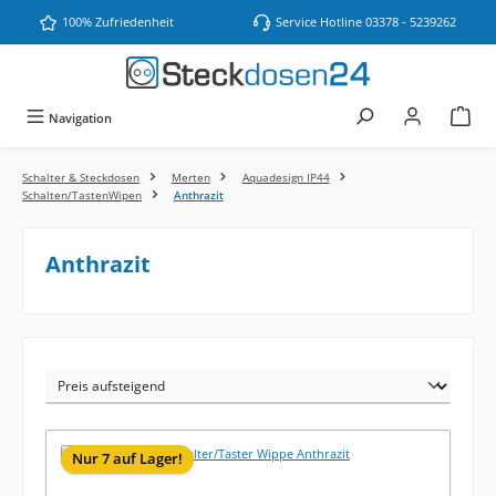
Zum Hauptinhalt springen
100% Zufriedenheit
Service Hotline 03378 - 5239262
Navigation
Schalter & Steckdosen
Merten
Aquadesign IP44
Schalten/TastenWipen
Anthrazit
Anthrazit
Nur 7 auf Lager!