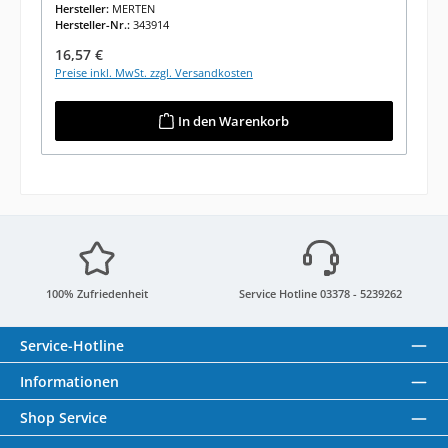
Hersteller:
MERTEN
Hersteller-Nr.:
343914
Regulärer Preis:
16,57 €
Preise inkl. MwSt. zzgl. Versandkosten
In den Warenkorb
100% Zufriedenheit
Service Hotline 03378 - 5239262
Service-Hotline
Informationen
Shop Service