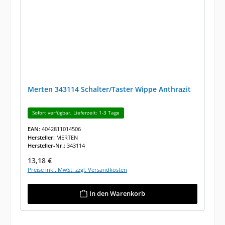
Merten 343114 Schalter/Taster Wippe Anthrazit
Sofort verfügbar, Lieferzeit: 1-3 Tage
EAN:
4042811014506
Hersteller:
MERTEN
Hersteller-Nr.:
343114
Regulärer Preis:
13,18 €
Preise inkl. MwSt. zzgl. Versandkosten
In den Warenkorb