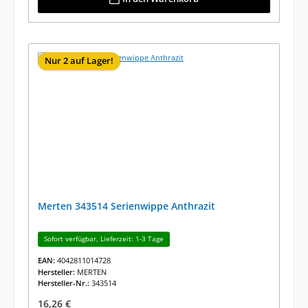
Nur 2 auf Lager!
Merten 343514 Serienwippe Anthrazit
Sofort verfügbar, Lieferzeit: 1-3 Tage
EAN:
4042811014728
Hersteller:
MERTEN
Hersteller-Nr.:
343514
Regulärer Preis:
16,26 €