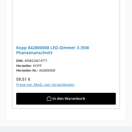
Kopp 842800008 LED-Dimmer 3-35W
Phansenanschnitt
EAN:
4008224614771
Hersteller:
KOPP
Hersteller-Nr.:
842800008
Regulärer Preis:
59,51 €
Preise inkl. MwSt. zzgl. Versandkosten
In den Warenkorb