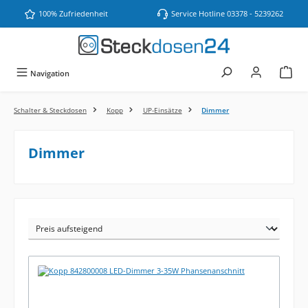
Zum Hauptinhalt springen
100% Zufriedenheit
Service Hotline 03378 - 5239262
Navigation
Schalter & Steckdosen
Kopp
UP-Einsätze
Dimmer
Dimmer