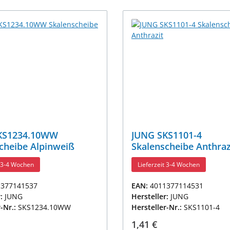
KS1234.10WW
JUNG SKS1101-4
cheibe Alpinweiß
Skalenscheibe Anthraz
t 3-4 Wochen
Lieferzeit 3-4 Wochen
1377141537
EAN:
4011377114531
r:
JUNG
Hersteller:
JUNG
r-Nr.:
SKS1234.10WW
Hersteller-Nr.:
SKS1101-4
r Preis:
Regulärer Preis:
1,41 €