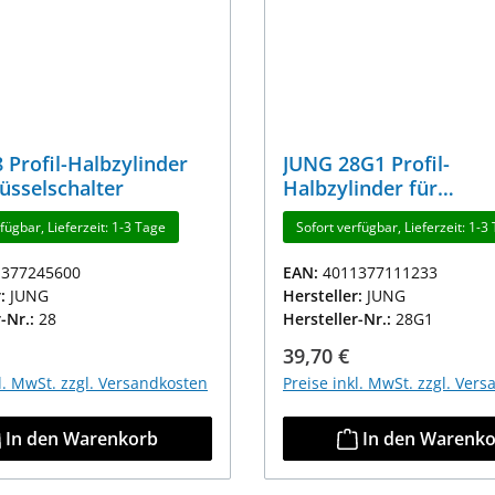
 Profil-Halbzylinder
JUNG 28G1 Profil-
lüsselschalter
Halbzylinder für
Schlüsselschalter
fügbar, Lieferzeit: 1-3 Tage
Sofort verfügbar, Lieferzeit: 1-3
1377245600
EAN:
4011377111233
r:
JUNG
Hersteller:
JUNG
r-Nr.:
28
Hersteller-Nr.:
28G1
r Preis:
Regulärer Preis:
39,70 €
kl. MwSt. zzgl. Versandkosten
Preise inkl. MwSt. zzgl. Ver
In den Warenkorb
In den Warenk