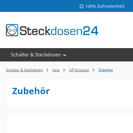
100% Zufriedenheit
 Hauptinhalt springen
Zur Suche springen
Zur Hauptnavigation springen
Schalter & Steckdosen
Schalter & Steckdosen
Jung
UP-Einsätze
Zubehör
Zubehör