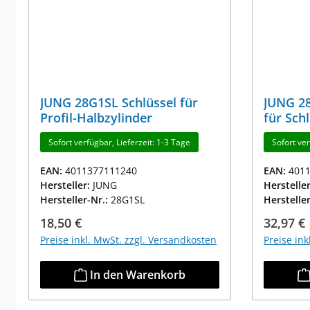
JUNG 28G1SL Schlüssel für
JUNG 28
Profil-Halbzylinder
für Sch
Sofort verfügbar, Lieferzeit: 1-3 Tage
Sofort ver
EAN:
4011377111240
EAN:
401
Hersteller:
JUNG
Herstelle
Hersteller-Nr.:
28G1SL
Herstelle
Regulärer Preis:
Reguläre
18,50 €
32,97 €
Preise inkl. MwSt. zzgl. Versandkosten
Preise in
In den Warenkorb