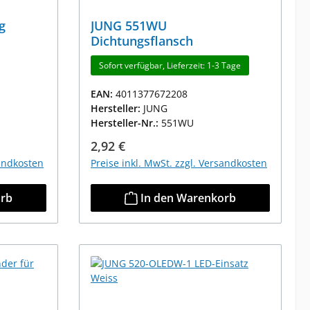
g
JUNG 551WU
Dichtungsflansch
Sofort verfügbar, Lieferzeit: 1-3 Tage
EAN:
4011377672208
Hersteller:
JUNG
Hersteller-Nr.:
551WU
Regulärer Preis:
2,92 €
sandkosten
Preise inkl. MwSt. zzgl. Versandkosten
orb
In den Warenkorb