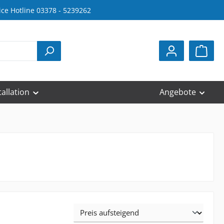
ice Hotline 03378 - 5239262
tallation
Angebote