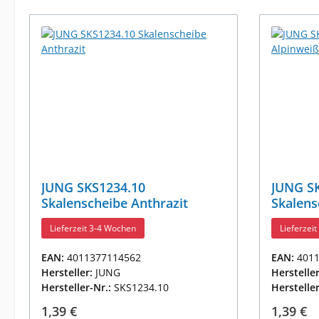
JUNG SKS1234.10
JUNG S
Skalenscheibe Anthrazit
Skalens
Lieferzeit 3-4 Wochen
Lieferzei
EAN:
4011377114562
EAN:
401
Hersteller:
JUNG
Herstelle
Hersteller-Nr.:
SKS1234.10
Herstelle
Regulärer Preis:
Reguläre
1,39 €
1,39 €