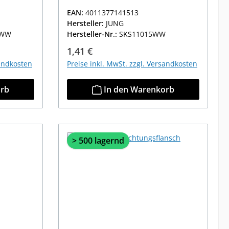
EAN:
4011377141513
Hersteller:
JUNG
0WW
Hersteller-Nr.:
SKS11015WW
Regulärer Preis:
1,41 €
sandkosten
Preise inkl. MwSt. zzgl. Versandkosten
orb
In den Warenkorb
> 500 lagernd