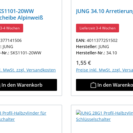
KS1101-20WW
JUNG 34.10 Arretierun
cheibe Alpinweiß
t 3-4 Wochen
Lieferzeit 3-4 Wochen
1377141506
EAN:
4011377251502
r:
JUNG
Hersteller:
JUNG
r-Nr.:
SKS1101-20WW
Hersteller-Nr.:
34.10
r Preis:
Regulärer Preis:
1,55 €
kl. MwSt. zzgl. Versandkosten
Preise inkl. MwSt. zzgl. Ver
In den Warenkorb
In den Warenk