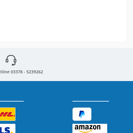
tline 03378 - 5239262
sandarten
Zahlungsarten
tzerdefiniertes Bild 1
PayPal