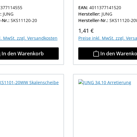
1377114555
EAN:
4011377141520
r:
JUNG
Hersteller:
JUNG
r-Nr.:
SKS11120-20
Hersteller-Nr.:
SKS11120-2
r Preis:
Regulärer Preis:
1,41 €
kl. MwSt. zzgl. Versandkosten
Preise inkl. MwSt. zzgl. Ver
In den Warenkorb
In den Warenk