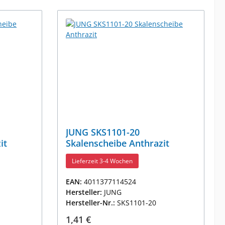
JUNG SKS1101-20
it
Skalenscheibe Anthrazit
Lieferzeit 3-4 Wochen
EAN:
4011377114524
Hersteller:
JUNG
Hersteller-Nr.:
SKS1101-20
Regulärer Preis:
1,41 €