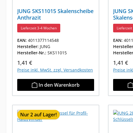
JUNG SKS11015 Skalenscheibe
JUNG S
Anthrazit
Skalens
Lieferzeit 3-4 Wochen
Lieferzei
EAN:
4011377114548
EAN:
401
Hersteller:
JUNG
Herstelle
Hersteller-Nr.:
SKS11015
Herstelle
Regulärer Preis:
Reguläre
1,41 €
1,41 €
Preise inkl. MwSt. zzgl. Versandkosten
Preise in
In den Warenkorb
Nur 2 auf Lager!