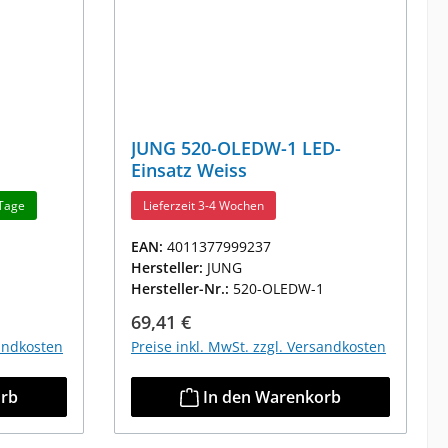
JUNG 520-OLEDW-1 LED-
Einsatz Weiss
 Tage
Lieferzeit 3-4 Wochen
EAN:
4011377999237
Hersteller:
JUNG
Hersteller-Nr.:
520-OLEDW-1
Regulärer Preis:
69,41 €
sandkosten
Preise inkl. MwSt. zzgl. Versandkosten
orb
In den Warenkorb