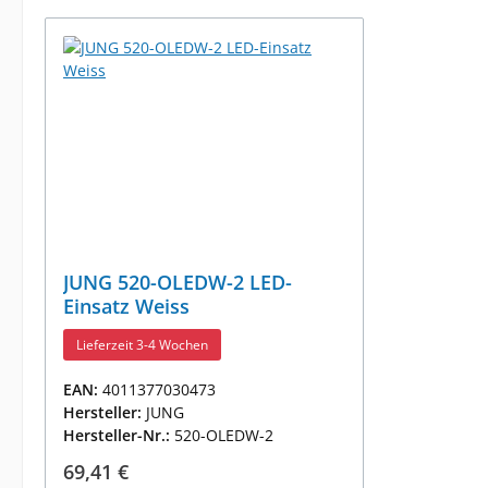
JUNG 520-OLEDW-2 LED-
Einsatz Weiss
Lieferzeit 3-4 Wochen
EAN:
4011377030473
Hersteller:
JUNG
Hersteller-Nr.:
520-OLEDW-2
Regulärer Preis:
69,41 €