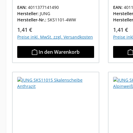
EAN:
4011377141490
EAN:
401
Hersteller:
JUNG
Herstelle
Hersteller-Nr.:
SKS1101-4WW
Herstelle
Regulärer Preis:
Reguläre
1,41 €
1,41 €
Preise inkl. MwSt. zzgl. Versandkosten
Preise in
In den Warenkorb