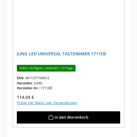
JUNG LED UNIVERSAL TASTDIMMER 1711DE
Sofort verfügbar, Lieferzeit: 1-3 Tage
EAN:
4011377166912
Hersteller:
JUNG
Hersteller-Nr.:
1711DE
Regulärer Preis:
114,04 €
Preise inkl. MwSt. zzgl. Versandkosten
In den Warenkorb