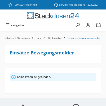
Zum Hauptinhalt springen
100% Zufriedenheit
Service Hotline 03378 - 5239262
Navigation
Schalter & Steckdosen
Jung
UP-Einsätze
Einsätze Bewegungsmelder
Einsätze Bewegungsmelder
Keine Produkte gefunden.