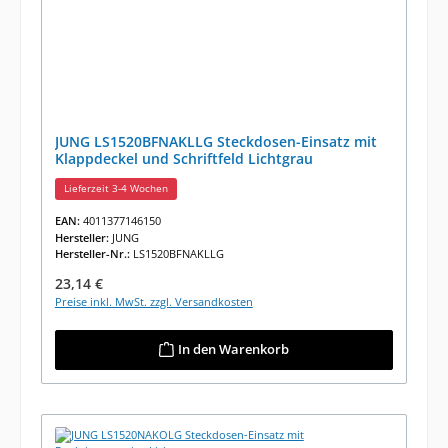
JUNG LS1520BFNAKLLG Steckdosen-Einsatz mit
Klappdeckel und Schriftfeld Lichtgrau
Lieferzeit 3-4 Wochen
EAN:
4011377146150
Hersteller:
JUNG
Hersteller-Nr.:
LS1520BFNAKLLG
Regulärer Preis:
23,14 €
Preise inkl. MwSt. zzgl. Versandkosten
In den Warenkorb