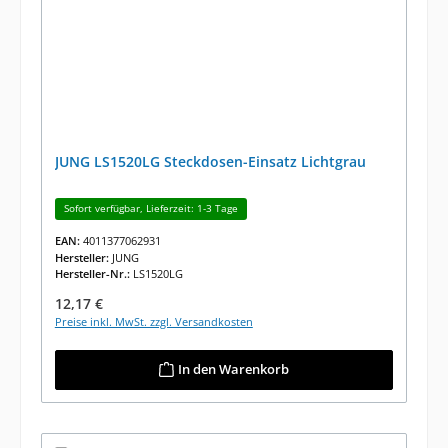
JUNG LS1520LG Steckdosen-Einsatz Lichtgrau
Sofort verfügbar, Lieferzeit: 1-3 Tage
EAN:
4011377062931
Hersteller:
JUNG
Hersteller-Nr.:
LS1520LG
Regulärer Preis:
12,17 €
Preise inkl. MwSt. zzgl. Versandkosten
In den Warenkorb