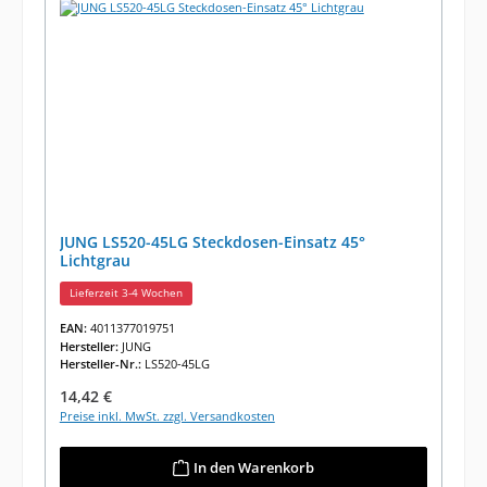
JUNG LS520-45LG Steckdosen-Einsatz 45°
Lichtgrau
Lieferzeit 3-4 Wochen
EAN:
4011377019751
Hersteller:
JUNG
Hersteller-Nr.:
LS520-45LG
Regulärer Preis:
14,42 €
Preise inkl. MwSt. zzgl. Versandkosten
In den Warenkorb