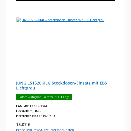
JUNG LS1520KILG Steckdosen-Einsatz mit EBS
Lichtgrau
Sofort verfügbar, Lieferzeit: 1-3 Tage
EAN:
4011377063044
Hersteller:
JUNG
Hersteller-Nr.:
LS1520KILG
Regulärer Preis:
15,07 €
Preise inkl. MwSt. zzgl. Versandkosten