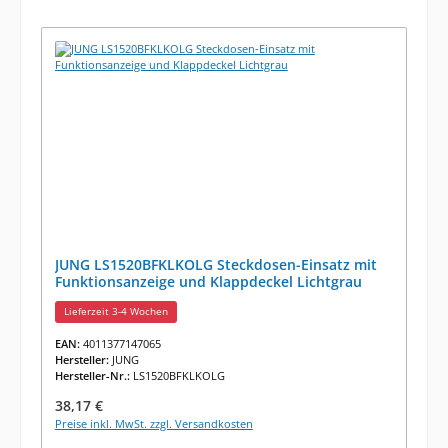
JUNG LS1520BFKLKOLG Steckdosen-Einsatz mit
Funktionsanzeige und Klappdeckel Lichtgrau
Lieferzeit 3-4 Wochen
EAN:
4011377147065
Hersteller:
JUNG
Hersteller-Nr.:
LS1520BFKLKOLG
Regulärer Preis:
38,17 €
Preise inkl. MwSt. zzgl. Versandkosten