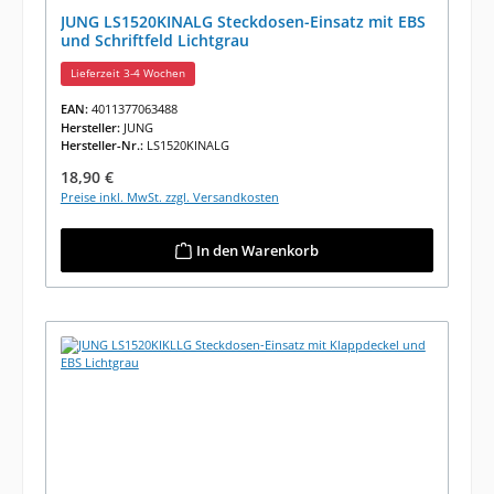
JUNG LS1520KINALG Steckdosen-Einsatz mit EBS
und Schriftfeld Lichtgrau
Lieferzeit 3-4 Wochen
EAN:
4011377063488
Hersteller:
JUNG
Hersteller-Nr.:
LS1520KINALG
Regulärer Preis:
18,90 €
Preise inkl. MwSt. zzgl. Versandkosten
In den Warenkorb