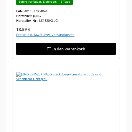
Sofort verfügbar, Lieferzeit: 1-3 Tage
EAN:
4011377064041
Hersteller:
JUNG
Hersteller-Nr.:
LS1520KLLG
Regulärer Preis:
18,59 €
Preise inkl. MwSt. zzgl. Versandkosten
In den Warenkorb