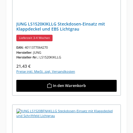
JUNG LS1520KIKLLG Steckdosen-Einsatz mit
Klappdeckel und EBS Lichtgrau
Lieferzeit 3-4 Wochen
EAN:
4011377064270
Hersteller:
JUNG
Hersteller-Nr.:
LS1520KIKLLG
Regulärer Preis:
21,43 €
Preise inkl. MwSt. zzgl. Versandkosten
In den Warenkorb