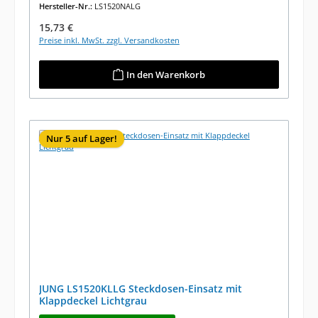
Hersteller-Nr.:
LS1520NALG
Regulärer Preis:
15,73 €
Preise inkl. MwSt. zzgl. Versandkosten
In den Warenkorb
Nur 5 auf Lager!
JUNG LS1520KLLG Steckdosen-Einsatz mit
Klappdeckel Lichtgrau