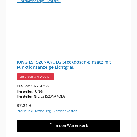
JUNG LS1520NAKOLG Steckdosen-Einsatz mit
Funktionsanzeige Lichtgrau
Lieferzeit 3-4 Wochen
EAN:
4011377147188
Hersteller:
JUNG
Hersteller-Nr.:
LS1520NAKOLG
Regulärer Preis:
37,21 €
Preise inkl. MwSt. zzgl. Versandkosten
In den Warenkorb