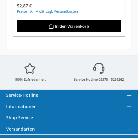
Regulärer Preis:
52,87 €
Preise inkl. MwSt. zzgl. Versandkosten
In den Warenkorb
100% Zufriedenheit
Service Hotline 03378 - 5239262
Service-Hotline
Informationen
Shop Service
Versandarten