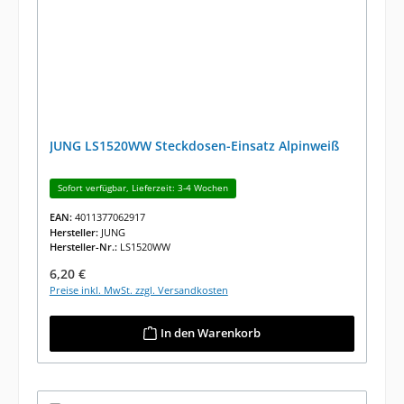
JUNG LS1520WW Steckdosen-Einsatz Alpinweiß
Sofort verfügbar, Lieferzeit: 3-4 Wochen
EAN:
4011377062917
Hersteller:
JUNG
Hersteller-Nr.:
LS1520WW
Regulärer Preis:
6,20 €
Preise inkl. MwSt. zzgl. Versandkosten
In den Warenkorb