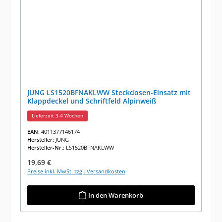
JUNG LS1520BFNAKLWW Steckdosen-Einsatz mit
Klappdeckel und Schriftfeld Alpinweiß
Lieferzeit 3-4 Wochen
EAN:
4011377146174
Hersteller:
JUNG
Hersteller-Nr.:
LS1520BFNAKLWW
Regulärer Preis:
19,69 €
Preise inkl. MwSt. zzgl. Versandkosten
In den Warenkorb