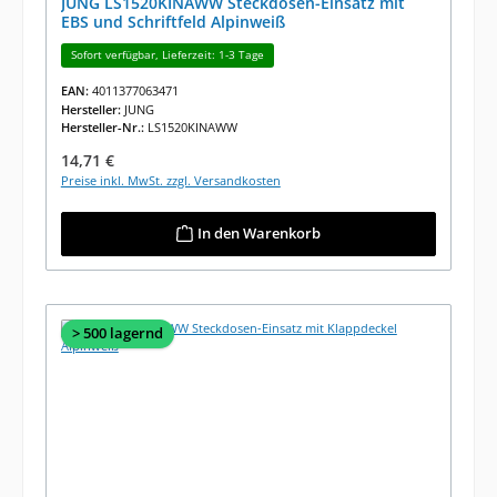
JUNG LS1520KINAWW Steckdosen-Einsatz mit
EBS und Schriftfeld Alpinweiß
Sofort verfügbar, Lieferzeit: 1-3 Tage
EAN:
4011377063471
Hersteller:
JUNG
Hersteller-Nr.:
LS1520KINAWW
Regulärer Preis:
14,71 €
Preise inkl. MwSt. zzgl. Versandkosten
In den Warenkorb
> 500 lagernd