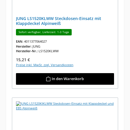
JUNG LS1520KLWW Steckdosen-Einsatz mit
Klappdeckel Alpinweiß
Sofort verfügbar, Lieferzeit: 1-3 Tage
EAN:
4011377064027
Hersteller:
JUNG
Hersteller-Nr.:
LS1520KLWW
Regulärer Preis:
15,21 €
Preise inkl. MwSt. zzgl. Versandkosten
In den Warenkorb