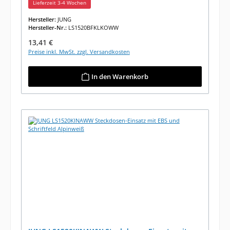
Lieferzeit 3-4 Wochen
Hersteller:
JUNG
Hersteller-Nr.:
LS1520BFKLKOWW
Regulärer Preis:
13,41 €
Preise inkl. MwSt. zzgl. Versandkosten
In den Warenkorb