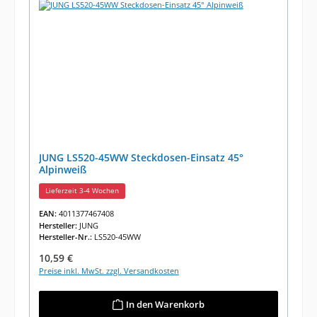
JUNG LS520-45WW Steckdosen-Einsatz 45°
Alpinweiß
Lieferzeit 3-4 Wochen
EAN:
4011377467408
Hersteller:
JUNG
Hersteller-Nr.:
LS520-45WW
Regulärer Preis:
10,59 €
Preise inkl. MwSt. zzgl. Versandkosten
In den Warenkorb