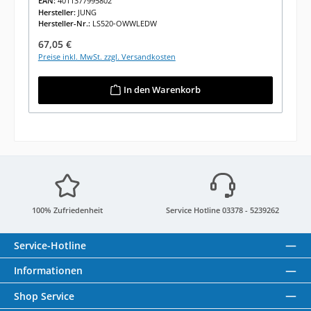
EAN:
4011377995802
Hersteller:
JUNG
Hersteller-Nr.:
LS520-OWWLEDW
Regulärer Preis:
67,05 €
Preise inkl. MwSt. zzgl. Versandkosten
In den Warenkorb
100% Zufriedenheit
Service Hotline 03378 - 5239262
Service-Hotline
Informationen
Shop Service