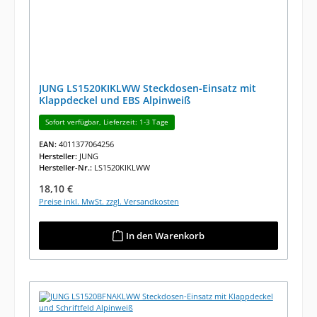
JUNG LS1520KIKLWW Steckdosen-Einsatz mit
Klappdeckel und EBS Alpinweiß
Sofort verfügbar, Lieferzeit: 1-3 Tage
EAN:
4011377064256
Hersteller:
JUNG
Hersteller-Nr.:
LS1520KIKLWW
Regulärer Preis:
18,10 €
Preise inkl. MwSt. zzgl. Versandkosten
In den Warenkorb