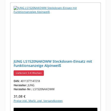
JUNG LS1520NAKOWW Steckdosen-Einsatz mit
Funktionsanzeige Alpinweiß
Lieferzeit 3-4 Wochen
EAN:
4011377147218
Hersteller:
JUNG
Hersteller-Nr.:
LS1520NAKOWW
Regulärer Preis:
31,08 €
Preise inkl. MwSt. zzgl. Versandkosten