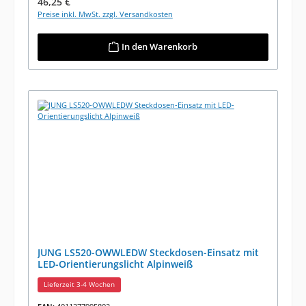
Regulärer Preis:
46,25 €
Preise inkl. MwSt. zzgl. Versandkosten
In den Warenkorb
JUNG LS520-OWWLEDW Steckdosen-Einsatz mit
LED-Orientierungslicht Alpinweiß
Lieferzeit 3-4 Wochen