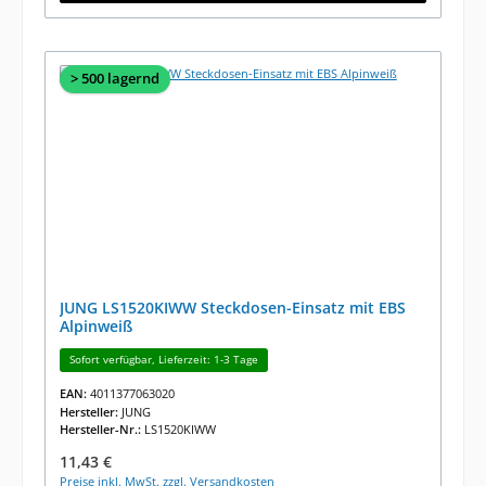
> 500 lagernd
JUNG LS1520KIWW Steckdosen-Einsatz mit EBS
Alpinweiß
Sofort verfügbar, Lieferzeit: 1-3 Tage
EAN:
4011377063020
Hersteller:
JUNG
Hersteller-Nr.:
LS1520KIWW
Regulärer Preis:
11,43 €
Preise inkl. MwSt. zzgl. Versandkosten