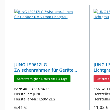
JUNG LS961ZLG
JUNG L
Zwischenrahmen für Geräte
Lichtgr
50 x 50 mm Lichtgrau
Sofort verfügbar, Lieferzeit: 1-3 Tage
Lieferzei
EAN:
4011377978409
EAN:
401
Hersteller:
JUNG
Herstelle
Hersteller-Nr.:
LS961ZLG
Herstelle
Regulärer Preis:
Reguläre
6,41 €
11,03 €