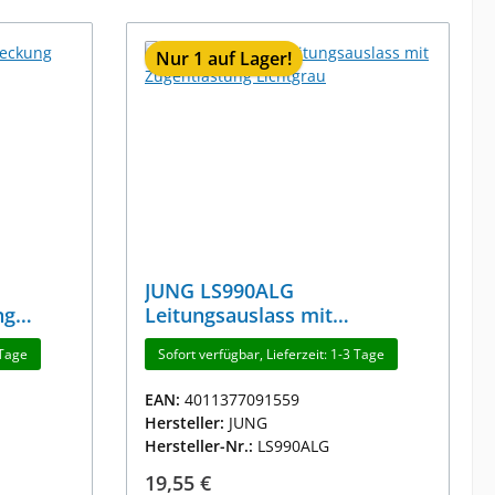
Nur 1 auf Lager!
JUNG LS990ALG
ng
Leitungsauslass mit
Zugentlastung Lichtgrau
 Tage
Sofort verfügbar, Lieferzeit: 1-3 Tage
EAN:
4011377091559
Hersteller:
JUNG
Hersteller-Nr.:
LS990ALG
Regulärer Preis:
19,55 €