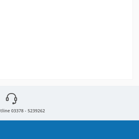
tline 03378 - 5239262
sandarten
Zahlungsarten