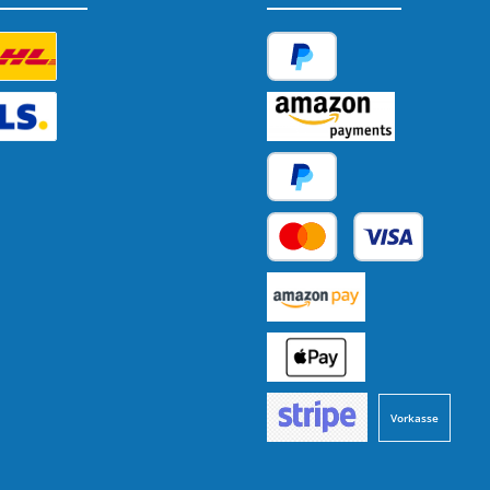
tzerdefiniertes Bild 1
PayPal
tzerdefiniertes Bild 2
Amazon Pay
Später Bezahlen
Kredit- oder Debitkarte
Benutzerdefiniertes Bild 1
Benutzerdefiniertes Bild 2
Vorkasse
Benutzerdefiniertes Bild 3