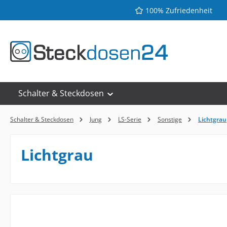
100% Zufriedenheit
 Hauptinhalt springen
Zur Suche springen
Zur Hauptnavigation springen
Schalter & Steckdosen
Schalter & Steckdosen
Jung
LS-Serie
Sonstige
Lichtgrau
Lichtgrau