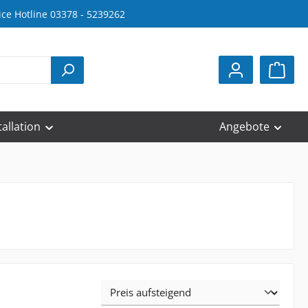
ice Hotline 03378 - 5239262
tallation
Angebote