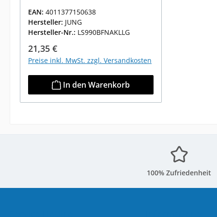
EAN:
4011377150638
Hersteller:
JUNG
Hersteller-Nr.:
LS990BFNAKLLG
Regulärer Preis:
21,35 €
Preise inkl. MwSt. zzgl. Versandkosten
In den Warenkorb
100% Zufriedenheit
Service-Hotline
Informationen