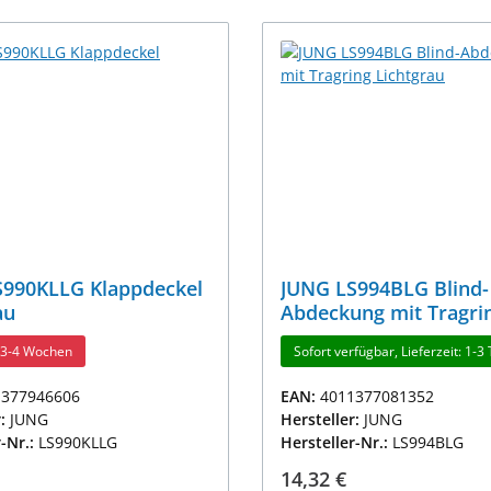
S990KLLG Klappdeckel
JUNG LS994BLG Blind-
au
Abdeckung mit Tragri
Lichtgrau
t 3-4 Wochen
Sofort verfügbar, Lieferzeit: 1-3
1377946606
EAN:
4011377081352
r:
JUNG
Hersteller:
JUNG
r-Nr.:
LS990KLLG
Hersteller-Nr.:
LS994BLG
r Preis:
Regulärer Preis:
14,32 €