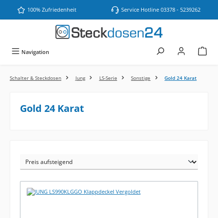
Zum Hauptinhalt springen
100% Zufriedenheit
Service Hotline 03378 - 5239262
Navigation
Schalter & Steckdosen
Jung
LS-Serie
Sonstige
Gold 24 Karat
Gold 24 Karat