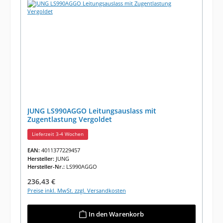
JUNG LS990AGGO Leitungsauslass mit
Zugentlastung Vergoldet
Lieferzeit 3-4 Wochen
EAN:
4011377229457
Hersteller:
JUNG
Hersteller-Nr.:
LS990AGGO
Regulärer Preis:
236,43 €
Preise inkl. MwSt. zzgl. Versandkosten
In den Warenkorb