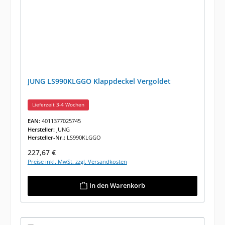
JUNG LS990KLGGO Klappdeckel Vergoldet
Lieferzeit 3-4 Wochen
EAN:
4011377025745
Hersteller:
JUNG
Hersteller-Nr.:
LS990KLGGO
Regulärer Preis:
227,67 €
Preise inkl. MwSt. zzgl. Versandkosten
In den Warenkorb