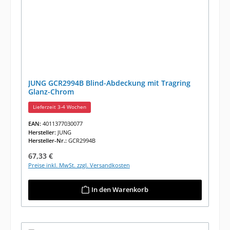
JUNG GCR2994B Blind-Abdeckung mit Tragring
Glanz-Chrom
Lieferzeit 3-4 Wochen
EAN:
4011377030077
Hersteller:
JUNG
Hersteller-Nr.:
GCR2994B
Regulärer Preis:
67,33 €
Preise inkl. MwSt. zzgl. Versandkosten
In den Warenkorb