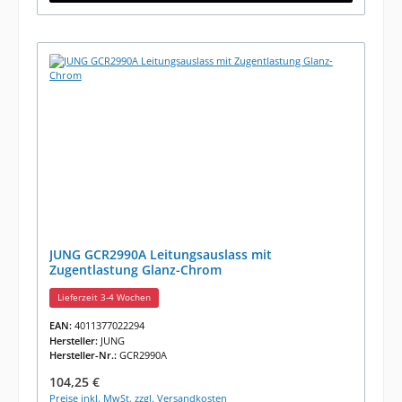
JUNG GCR2990A Leitungsauslass mit
Zugentlastung Glanz-Chrom
Lieferzeit 3-4 Wochen
EAN:
4011377022294
Hersteller:
JUNG
Hersteller-Nr.:
GCR2990A
Regulärer Preis:
104,25 €
Preise inkl. MwSt. zzgl. Versandkosten