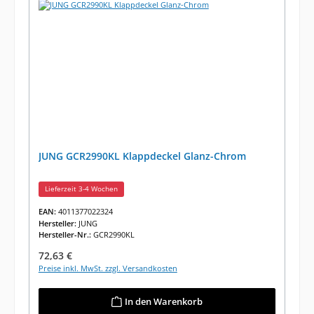
JUNG GCR2990KL Klappdeckel Glanz-Chrom
Lieferzeit 3-4 Wochen
EAN:
4011377022324
Hersteller:
JUNG
Hersteller-Nr.:
GCR2990KL
Regulärer Preis:
72,63 €
Preise inkl. MwSt. zzgl. Versandkosten
In den Warenkorb