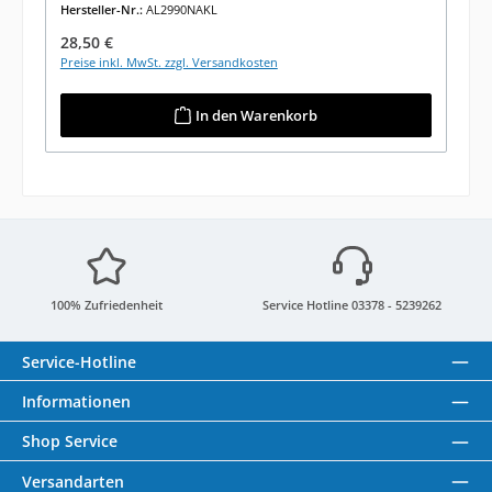
Hersteller-Nr.:
AL2990NAKL
Regulärer Preis:
28,50 €
Preise inkl. MwSt. zzgl. Versandkosten
In den Warenkorb
100% Zufriedenheit
Service Hotline 03378 - 5239262
Service-Hotline
Informationen
Shop Service
Versandarten