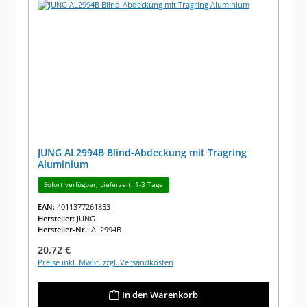
JUNG AL2994B Blind-Abdeckung mit Tragring
Aluminium
Sofort verfügbar, Lieferzeit: 1-3 Tage
EAN:
4011377261853
Hersteller:
JUNG
Hersteller-Nr.:
AL2994B
Regulärer Preis:
20,72 €
Preise inkl. MwSt. zzgl. Versandkosten
In den Warenkorb