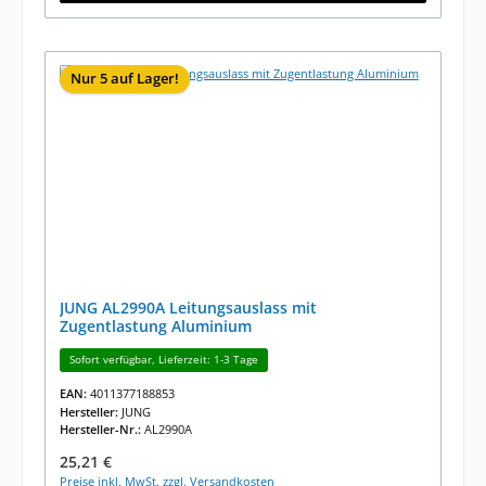
Nur 5 auf Lager!
JUNG AL2990A Leitungsauslass mit
Zugentlastung Aluminium
Sofort verfügbar, Lieferzeit: 1-3 Tage
EAN:
4011377188853
Hersteller:
JUNG
Hersteller-Nr.:
AL2990A
Regulärer Preis:
25,21 €
Preise inkl. MwSt. zzgl. Versandkosten