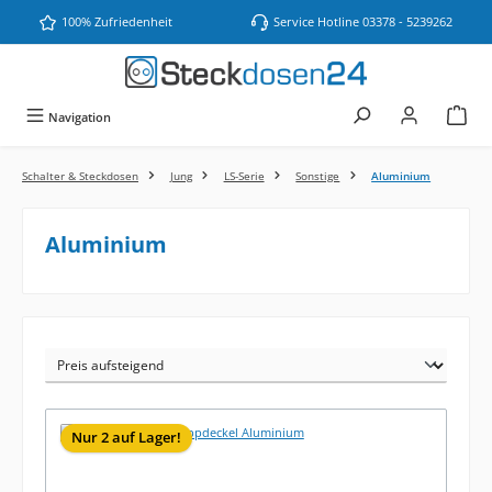
Zum Hauptinhalt springen
100% Zufriedenheit
Service Hotline 03378 - 5239262
Navigation
Schalter & Steckdosen
Jung
LS-Serie
Sonstige
Aluminium
Aluminium
Nur 2 auf Lager!