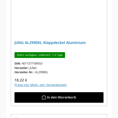
JUNG AL2990KL Klappdeckel Aluminium
Sofort verfügbar, Lieferzeit: 1-3 Tage
EAN:
4011377189553
Hersteller:
JUNG
Hersteller-Nr.:
AL2990KL
Regulärer Preis:
18,22 €
Preise inkl. MwSt. zzgl. Versandkosten
In den Warenkorb