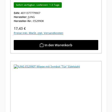
Sofort verfügbar, Lieferzeit: 1-3 Tage
EAN:
4011377779907
Hersteller:
JUNG
Hersteller-Nr.:
ES2990K
Regulärer Preis:
17,43 €
Preise inkl. MwSt. zzgl. Versandkosten
In den Warenkorb