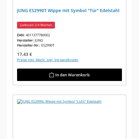
JUNG ES2990T Wippe mit Symbol "Tür" Edelstahl
Lieferzeit 3-4 Wochen
EAN:
4011377780002
Hersteller:
JUNG
Hersteller-Nr.:
ES2990T
Regulärer Preis:
17,43 €
Preise inkl. MwSt. zzgl. Versandkosten
In den Warenkorb