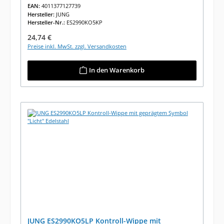
EAN:
4011377127739
Hersteller:
JUNG
Hersteller-Nr.:
ES2990KO5KP
Regulärer Preis:
24,74 €
Preise inkl. MwSt. zzgl. Versandkosten
In den Warenkorb
JUNG ES2990KO5LP Kontroll-Wippe mit