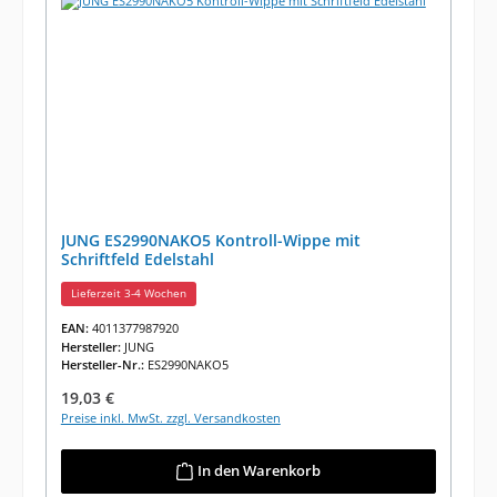
JUNG ES2990NAKO5 Kontroll-Wippe mit
Schriftfeld Edelstahl
Lieferzeit 3-4 Wochen
EAN:
4011377987920
Hersteller:
JUNG
Hersteller-Nr.:
ES2990NAKO5
Regulärer Preis:
19,03 €
Preise inkl. MwSt. zzgl. Versandkosten
In den Warenkorb