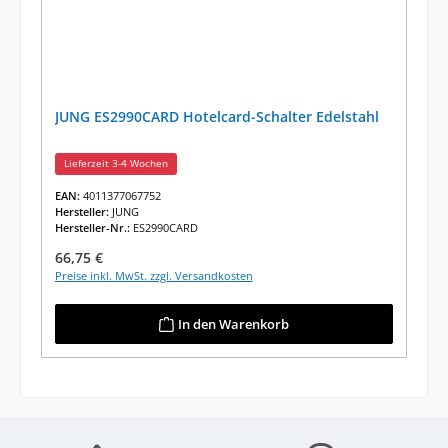
JUNG ES2990CARD Hotelcard-Schalter Edelstahl
Lieferzeit 3-4 Wochen
EAN:
4011377067752
Hersteller:
JUNG
Hersteller-Nr.:
ES2990CARD
Regulärer Preis:
66,75 €
Preise inkl. MwSt. zzgl. Versandkosten
In den Warenkorb