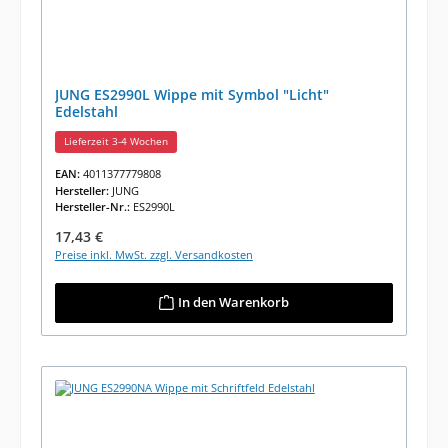
JUNG ES2990L Wippe mit Symbol "Licht"
Edelstahl
Lieferzeit 3-4 Wochen
EAN:
4011377779808
Hersteller:
JUNG
Hersteller-Nr.:
ES2990L
Regulärer Preis:
17,43 €
Preise inkl. MwSt. zzgl. Versandkosten
In den Warenkorb