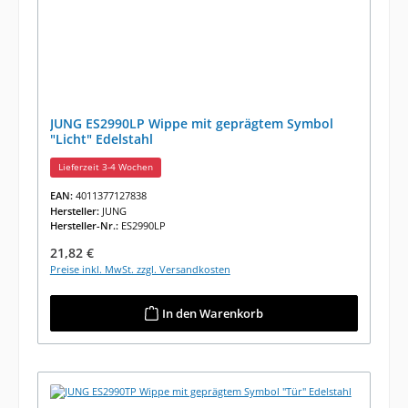
JUNG ES2990LP Wippe mit geprägtem Symbol
"Licht" Edelstahl
Lieferzeit 3-4 Wochen
EAN:
4011377127838
Hersteller:
JUNG
Hersteller-Nr.:
ES2990LP
Regulärer Preis:
21,82 €
Preise inkl. MwSt. zzgl. Versandkosten
In den Warenkorb