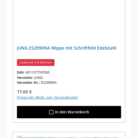
JUNG ES2990NA Wippe mit Schriftfeld Edelstahl
Lieferzeit 3-4 Wochen
EAN:
4011377747005
Hersteller:
JUNG
Hersteller-Nr.:
ES2990NA
Regulärer Preis:
17,65 €
Preise inkl. MwSt. zzgl. Versandkosten
In den Warenkorb