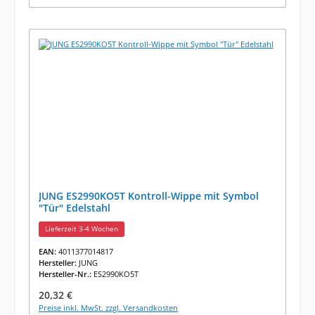
JUNG ES2990KO5T Kontroll-Wippe mit Symbol
"Tür" Edelstahl
Lieferzeit 3-4 Wochen
EAN:
4011377014817
Hersteller:
JUNG
Hersteller-Nr.:
ES2990KO5T
Regulärer Preis:
20,32 €
Preise inkl. MwSt. zzgl. Versandkosten