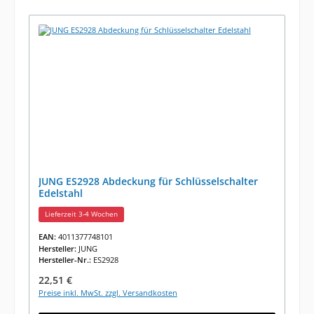
JUNG ES2928 Abdeckung für Schlüsselschalter
Edelstahl
Lieferzeit 3-4 Wochen
EAN:
4011377748101
Hersteller:
JUNG
Hersteller-Nr.:
ES2928
Regulärer Preis:
22,51 €
Preise inkl. MwSt. zzgl. Versandkosten