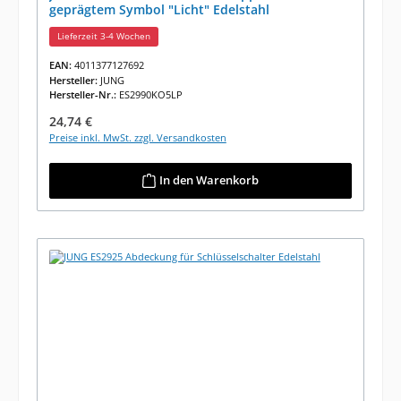
geprägtem Symbol "Licht" Edelstahl
Lieferzeit 3-4 Wochen
EAN:
4011377127692
Hersteller:
JUNG
Hersteller-Nr.:
ES2990KO5LP
Regulärer Preis:
24,74 €
Preise inkl. MwSt. zzgl. Versandkosten
In den Warenkorb