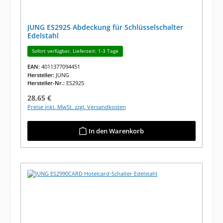
JUNG ES2925 Abdeckung für Schlüsselschalter
Edelstahl
Sofort verfügbar, Lieferzeit: 1-3 Tage
EAN:
4011377094451
Hersteller:
JUNG
Hersteller-Nr.:
ES2925
Regulärer Preis:
28,65 €
Preise inkl. MwSt. zzgl. Versandkosten
In den Warenkorb