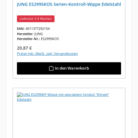
JUNG ES2995KO5 Serien-Kontroll-Wippe Edelstahl
Lieferzeit 3-4 Wochen
EAN:
4011377292154
Hersteller:
JUNG
Hersteller-Nr.:
ES2995KO5
Regulärer Preis:
20,87 €
Preise inkl. MwSt. zzgl. Versandkosten
In den Warenkorb