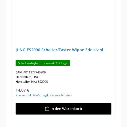
JUNG ES2990 Schalter/Taster Wippe Edelstahl
Sofort verfügbar, Lieferzeit: 1-3 Tage
EAN:
4011377746909
Hersteller:
JUNG
Hersteller-Nr.:
ES2990
Regulärer Preis:
14,07 €
Preise inkl. MwSt. zzgl. Versandkosten
In den Warenkorb