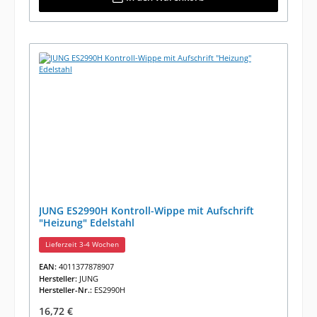
JUNG ES2990H Kontroll-Wippe mit Aufschrift
"Heizung" Edelstahl
Lieferzeit 3-4 Wochen
EAN:
4011377878907
Hersteller:
JUNG
Hersteller-Nr.:
ES2990H
Regulärer Preis:
16,72 €