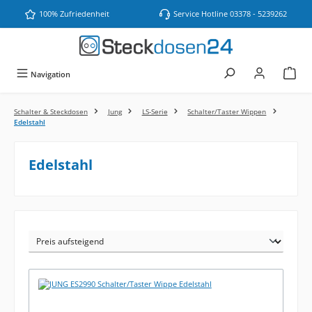
Zum Hauptinhalt springen
100% Zufriedenheit
Service Hotline 03378 - 5239262
Navigation
Schalter & Steckdosen
Jung
LS-Serie
Schalter/Taster Wippen
Edelstahl
Edelstahl