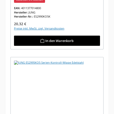
EAN:
4011377014800
Hersteller:
JUNG
Hersteller-Nr.:
ES2990KO5K
Regulärer Preis:
20,32 €
Preise inkl. MwSt. zzgl. Versandkosten
In den Warenkorb