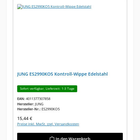
JUNG ES2990KO5 Kontroll-Wippe Edelstahl
Sofort verfügbar, Lieferzeit: 1-3 Tage
EAN:
4011377307858
Hersteller:
JUNG
Hersteller-Nr.:
ES2990KO5
Regulärer Preis:
15,44 €
Preise inkl. MwSt. zzgl. Versandkosten
In den Warenkorb