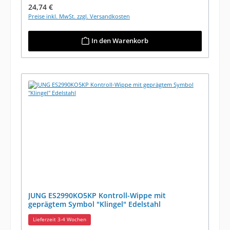
Regulärer Preis:
24,74 €
Preise inkl. MwSt. zzgl. Versandkosten
In den Warenkorb
JUNG ES2990KO5KP Kontroll-Wippe mit
geprägtem Symbol "Klingel" Edelstahl
Lieferzeit 3-4 Wochen