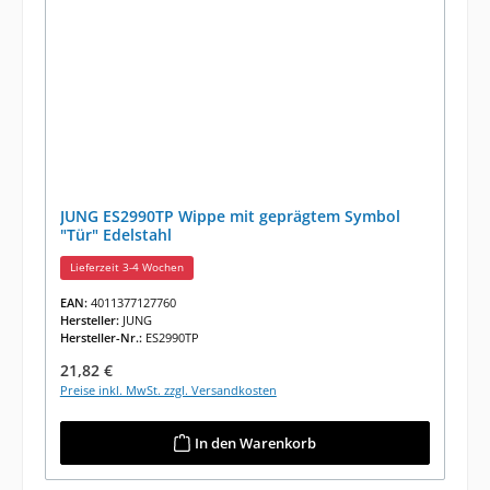
JUNG ES2990TP Wippe mit geprägtem Symbol
"Tür" Edelstahl
Lieferzeit 3-4 Wochen
EAN:
4011377127760
Hersteller:
JUNG
Hersteller-Nr.:
ES2990TP
Regulärer Preis:
21,82 €
Preise inkl. MwSt. zzgl. Versandkosten
In den Warenkorb