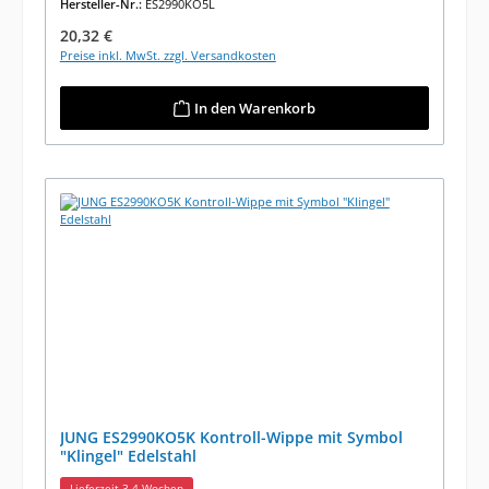
Hersteller-Nr.:
ES2990KO5L
Regulärer Preis:
20,32 €
Preise inkl. MwSt. zzgl. Versandkosten
In den Warenkorb
JUNG ES2990KO5K Kontroll-Wippe mit Symbol
"Klingel" Edelstahl
Lieferzeit 3-4 Wochen