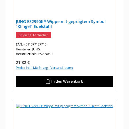
JUNG ES2990KP Wippe mit geprägtem Symbol
"Klingel" Edelstahl
Lieferzeit 3-4 Wochen
EAN:
4011377127715
Hersteller:
JUNG
Hersteller-Nr.:
ES2990KP
Regulärer Preis:
21,82 €
Preise inkl. MwSt. zzgl. Versandkosten
In den Warenkorb