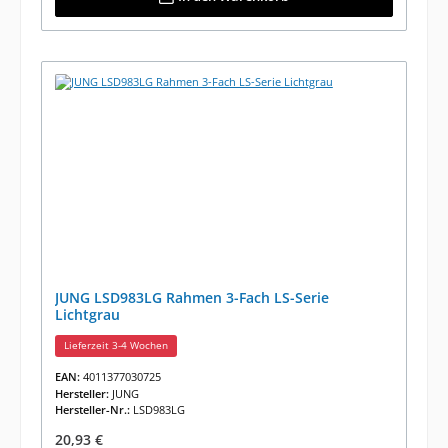
JUNG LSD983LG Rahmen 3-Fach LS-Serie
Lichtgrau
Lieferzeit 3-4 Wochen
EAN:
4011377030725
Hersteller:
JUNG
Hersteller-Nr.:
LSD983LG
Regulärer Preis:
20,93 €