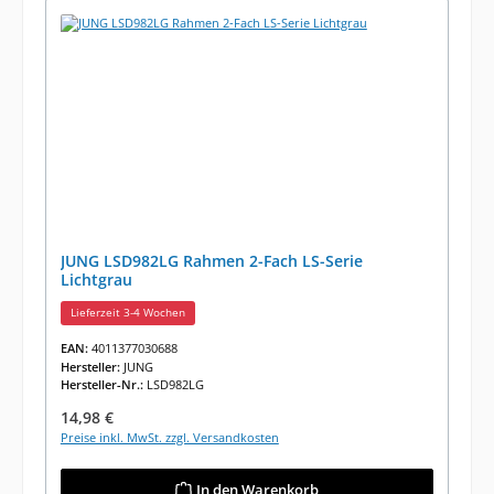
JUNG LSD982LG Rahmen 2-Fach LS-Serie
Lichtgrau
Lieferzeit 3-4 Wochen
EAN:
4011377030688
Hersteller:
JUNG
Hersteller-Nr.:
LSD982LG
Regulärer Preis:
14,98 €
Preise inkl. MwSt. zzgl. Versandkosten
In den Warenkorb