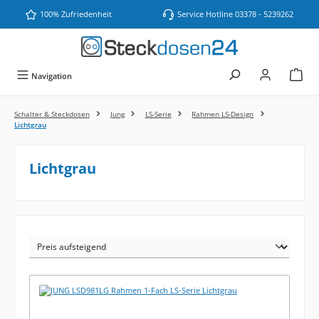
Zum Hauptinhalt springen
100% Zufriedenheit
Service Hotline 03378 - 5239262
Navigation
Schalter & Steckdosen
Jung
LS-Serie
Rahmen LS-Design
Lichtgrau
Lichtgrau