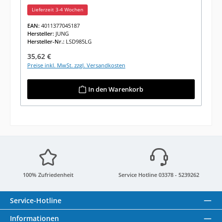
Lieferzeit 3-4 Wochen
EAN:
4011377045187
Hersteller:
JUNG
Hersteller-Nr.:
LSD985LG
Regulärer Preis:
35,62 €
Preise inkl. MwSt. zzgl. Versandkosten
In den Warenkorb
100% Zufriedenheit
Service Hotline 03378 - 5239262
Service-Hotline
Informationen