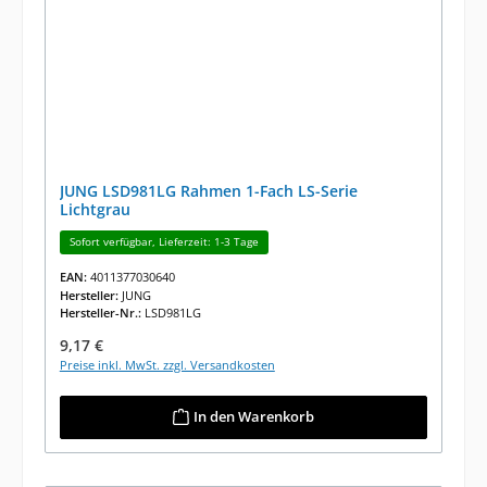
JUNG LSD981LG Rahmen 1-Fach LS-Serie
Lichtgrau
Sofort verfügbar, Lieferzeit: 1-3 Tage
EAN:
4011377030640
Hersteller:
JUNG
Hersteller-Nr.:
LSD981LG
Regulärer Preis:
9,17 €
Preise inkl. MwSt. zzgl. Versandkosten
In den Warenkorb