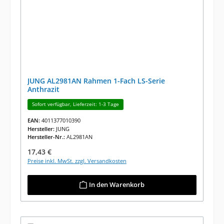
JUNG AL2981AN Rahmen 1-Fach LS-Serie
Anthrazit
Sofort verfügbar, Lieferzeit: 1-3 Tage
EAN:
4011377010390
Hersteller:
JUNG
Hersteller-Nr.:
AL2981AN
Regulärer Preis:
17,43 €
Preise inkl. MwSt. zzgl. Versandkosten
In den Warenkorb