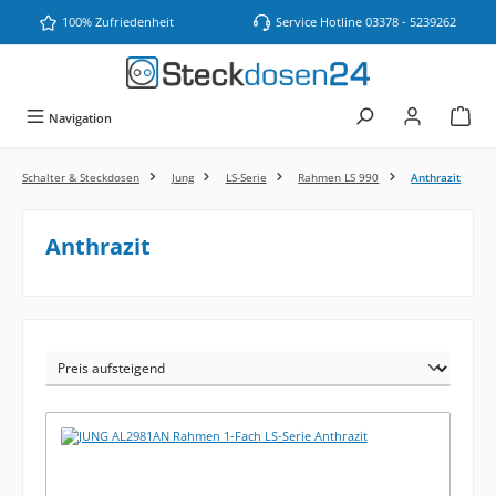
Zum Hauptinhalt springen
100% Zufriedenheit
Service Hotline 03378 - 5239262
Navigation
Schalter & Steckdosen
Jung
LS-Serie
Rahmen LS 990
Anthrazit
Anthrazit