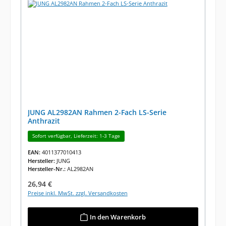
JUNG AL2982AN Rahmen 2-Fach LS-Serie
Anthrazit
Sofort verfügbar, Lieferzeit: 1-3 Tage
EAN:
4011377010413
Hersteller:
JUNG
Hersteller-Nr.:
AL2982AN
Regulärer Preis:
26,94 €
Preise inkl. MwSt. zzgl. Versandkosten
In den Warenkorb