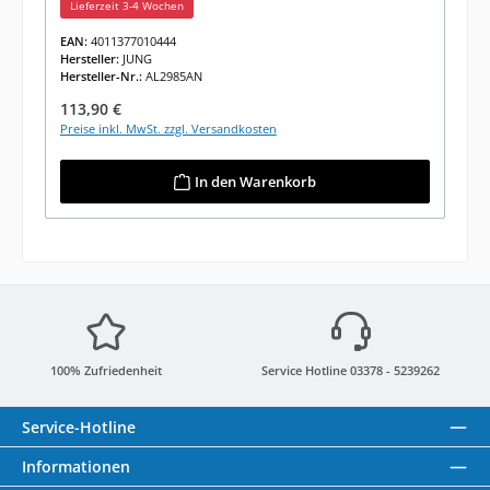
Lieferzeit 3-4 Wochen
EAN:
4011377010444
Hersteller:
JUNG
Hersteller-Nr.:
AL2985AN
Regulärer Preis:
113,90 €
Preise inkl. MwSt. zzgl. Versandkosten
In den Warenkorb
100% Zufriedenheit
Service Hotline 03378 - 5239262
Service-Hotline
Informationen