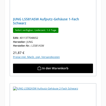
JUNG LS581ASW Aufputz-Gehäuse 1-Fach
Schwarz
Sofort verfügbar, Lieferzeit: 1-3 Tage
EAN:
4011377048652
Hersteller:
JUNG
Hersteller-Nr.:
LS581ASW
Regulärer Preis:
21,87 €
Preise inkl. MwSt. zzgl. Versandkosten
In den Warenkorb