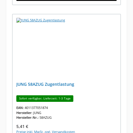
JUNG 58AZUG Zugentlastung
Sofort verfügbar, Lieferzeit: 1-3 Tage
EAN:
4011377051874
Hersteller:
JUNG
Hersteller-Nr.:
58AZUG
Regulärer Preis:
5,41 €
Preise inkl. MwSt. zzgl. Versandkosten