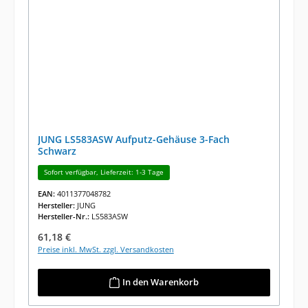
JUNG LS583ASW Aufputz-Gehäuse 3-Fach
Schwarz
Sofort verfügbar, Lieferzeit: 1-3 Tage
EAN:
4011377048782
Hersteller:
JUNG
Hersteller-Nr.:
LS583ASW
Regulärer Preis:
61,18 €
Preise inkl. MwSt. zzgl. Versandkosten
In den Warenkorb