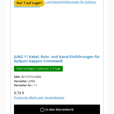
Nur 7 auf Lager!
JUNG 11 Kabel, Rohr, und Kanal-Einführungen für
Aufputz-Kappen Cremeweiß
Sofort verfügbar, Lieferzeit: 1-3 Tage
EAN:
4011377214309
Hersteller:
JUNG
Hersteller-Nr.:
11
Regulärer Preis:
0,74 €
Preise inkl. MwSt. zzgl. Versandkosten
In den Warenkorb