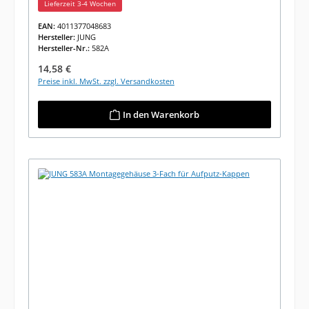
Lieferzeit 3-4 Wochen
EAN:
4011377048683
Hersteller:
JUNG
Hersteller-Nr.:
582A
Regulärer Preis:
14,58 €
Preise inkl. MwSt. zzgl. Versandkosten
In den Warenkorb