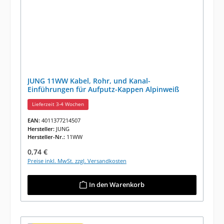
JUNG 11WW Kabel, Rohr, und Kanal-
Einführungen für Aufputz-Kappen Alpinweiß
Lieferzeit 3-4 Wochen
EAN:
4011377214507
Hersteller:
JUNG
Hersteller-Nr.:
11WW
Regulärer Preis:
0,74 €
Preise inkl. MwSt. zzgl. Versandkosten
In den Warenkorb