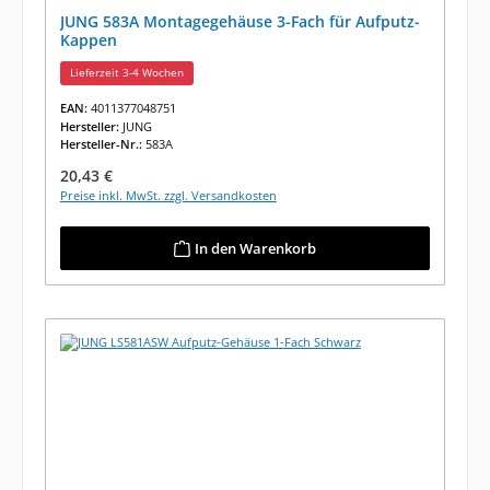
JUNG 583A Montagegehäuse 3-Fach für Aufputz-
Kappen
Lieferzeit 3-4 Wochen
EAN:
4011377048751
Hersteller:
JUNG
Hersteller-Nr.:
583A
Regulärer Preis:
20,43 €
Preise inkl. MwSt. zzgl. Versandkosten
In den Warenkorb