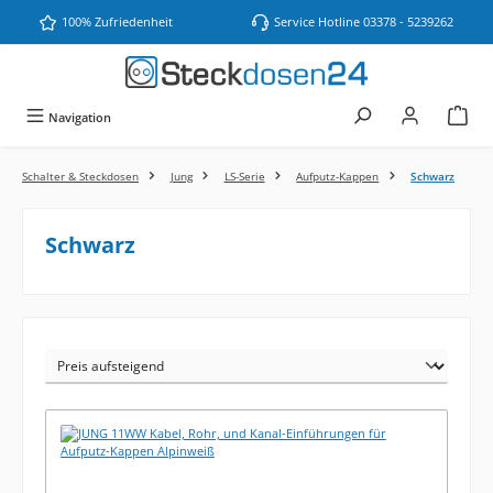
Zum Hauptinhalt springen
100% Zufriedenheit
Service Hotline 03378 - 5239262
Navigation
Schalter & Steckdosen
Jung
LS-Serie
Aufputz-Kappen
Schwarz
Schwarz