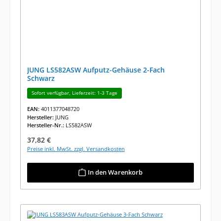
JUNG LS582ASW Aufputz-Gehäuse 2-Fach
Schwarz
Sofort verfügbar, Lieferzeit: 1-3 Tage
EAN:
4011377048720
Hersteller:
JUNG
Hersteller-Nr.:
LS582ASW
Regulärer Preis:
37,82 €
Preise inkl. MwSt. zzgl. Versandkosten
In den Warenkorb