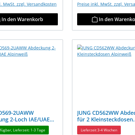
kl. MwSt. zzgl. Versandkosten
Preise inkl. MwSt. zzgl. Ver
In den Warenkorb
In den Warenk
CD569-2UAWW
JUNG CD562WW Abde
ung 2-Loch IAE/UAE
für 2 Kleinsteckdosen
iß
Alpinweiß
fügbar, Lieferzeit: 1-3 Tage
Lieferzeit 3-4 Wochen