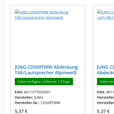
JUNG CD569TWW Abdeckung
JUNG 
TAE/Lautsprecher Alpinweiß
Abdeck
Alpinwe
Sofort verfügbar, Lieferzeit: 1-3 Tage
Sofort ver
EAN:
4011377050907
EAN:
401
Hersteller:
JUNG
Herstelle
Hersteller-Nr.:
CD569TWW
Herstelle
Regulärer Preis:
Reguläre
5,37 €
5,37 €