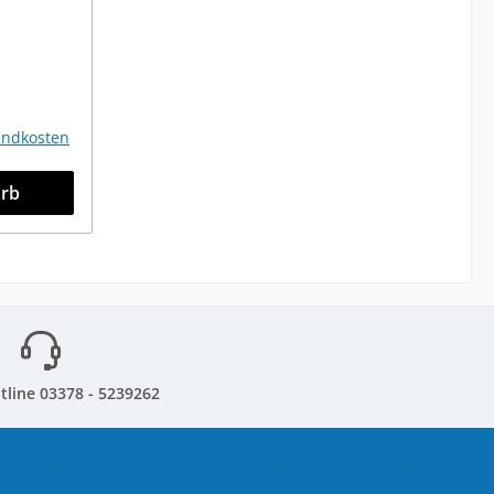
sandkosten
orb
tline 03378 - 5239262
sandarten
Zahlungsarten