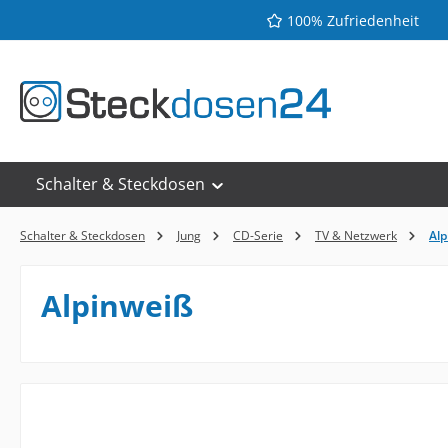
100% Zufriedenheit
 Hauptinhalt springen
Zur Suche springen
Zur Hauptnavigation springen
Schalter & Steckdosen
Schalter & Steckdosen
Jung
CD-Serie
TV & Netzwerk
Alp
Alpinweiß