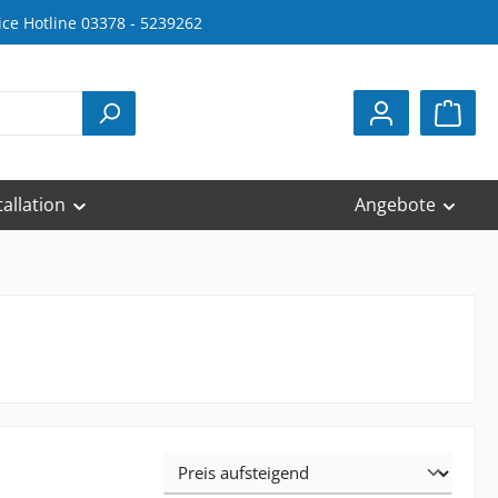
ice Hotline 03378 - 5239262
tallation
Angebote