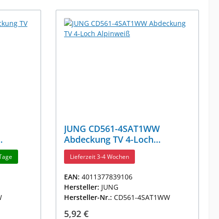
JUNG CD561-4SAT1WW
Abdeckung TV 4-Loch
Alpinweiß
 Tage
Lieferzeit 3-4 Wochen
EAN:
4011377839106
Hersteller:
JUNG
W
Hersteller-Nr.:
CD561-4SAT1WW
Regulärer Preis:
5,92 €