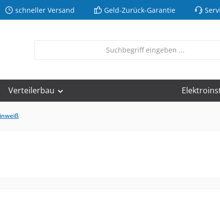
schneller Versand
Geld-Zurück-Garantie
Serv
Verteilerbau
Elektroins
inweiß