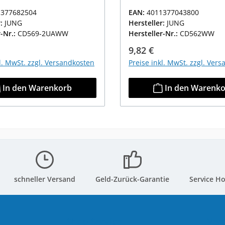
1377682504
EAN:
4011377043800
r:
JUNG
Hersteller:
JUNG
r-Nr.:
CD569-2UAWW
Hersteller-Nr.:
CD562WW
r Preis:
Regulärer Preis:
9,82 €
kl. MwSt. zzgl. Versandkosten
Preise inkl. MwSt. zzgl. Ver
In den Warenkorb
In den Warenk
schneller Versand
Geld-Zurück-Garantie
Service Ho
Shop Service
Ver