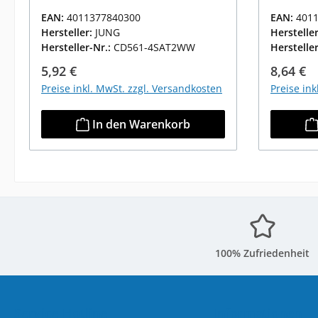
EAN:
4011377840300
EAN:
401
Hersteller:
JUNG
Herstelle
Hersteller-Nr.:
CD561-4SAT2WW
Herstelle
Regulärer Preis:
Reguläre
5,92 €
8,64 €
Preise inkl. MwSt. zzgl. Versandkosten
Preise in
In den Warenkorb
100% Zufriedenheit
Service-Hotline
Informationen