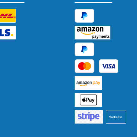
tzerdefiniertes Bild 1
PayPal
tzerdefiniertes Bild 2
Amazon Pay
Später Bezahlen
Kredit- oder Debitkarte
Benutzerdefiniertes Bild 1
Benutzerdefiniertes Bild 2
Vorkasse
Benutzerdefiniertes Bild 3