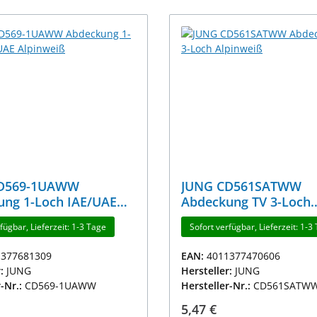
CD569-1UAWW
JUNG CD561SATWW
ung 1-Loch IAE/UAE
Abdeckung TV 3-Loch
iß
Alpinweiß
fügbar, Lieferzeit: 1-3 Tage
Sofort verfügbar, Lieferzeit: 1-3
1377681309
EAN:
4011377470606
r:
JUNG
Hersteller:
JUNG
r-Nr.:
CD569-1UAWW
Hersteller-Nr.:
CD561SATW
r Preis:
Regulärer Preis:
5,47 €