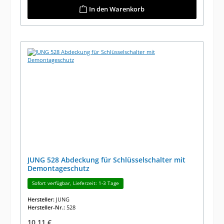
In den Warenkorb
JUNG 528 Abdeckung für Schlüsselschalter mit
Demontageschutz
Sofort verfügbar, Lieferzeit: 1-3 Tage
Hersteller:
JUNG
Hersteller-Nr.:
528
Regulärer Preis:
10,11 €