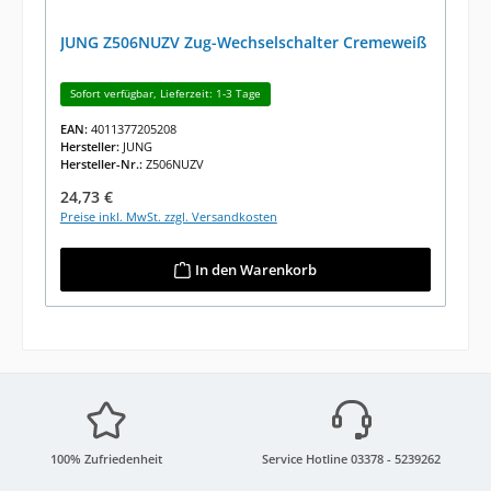
JUNG Z506NUZV Zug-Wechselschalter Cremeweiß
Sofort verfügbar, Lieferzeit: 1-3 Tage
EAN:
4011377205208
Hersteller:
JUNG
Hersteller-Nr.:
Z506NUZV
Regulärer Preis:
24,73 €
Preise inkl. MwSt. zzgl. Versandkosten
In den Warenkorb
100% Zufriedenheit
Service Hotline 03378 - 5239262