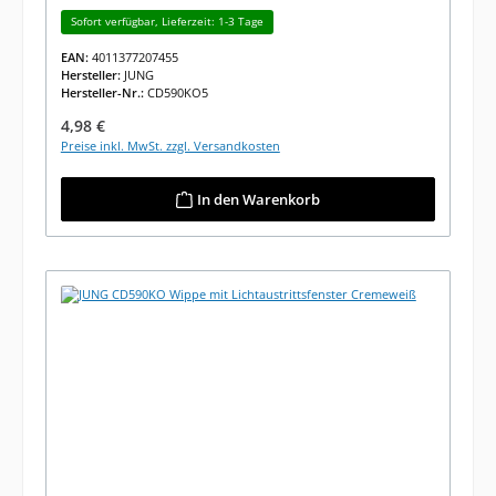
Sofort verfügbar, Lieferzeit: 1-3 Tage
EAN:
4011377207455
Hersteller:
JUNG
Hersteller-Nr.:
CD590KO5
Regulärer Preis:
4,98 €
Preise inkl. MwSt. zzgl. Versandkosten
In den Warenkorb