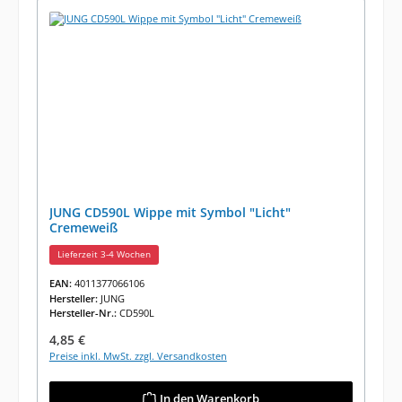
JUNG CD590L Wippe mit Symbol "Licht"
Cremeweiß
Lieferzeit 3-4 Wochen
EAN:
4011377066106
Hersteller:
JUNG
Hersteller-Nr.:
CD590L
Regulärer Preis:
4,85 €
Preise inkl. MwSt. zzgl. Versandkosten
In den Warenkorb