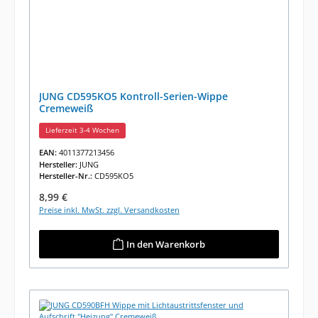
JUNG CD595KO5 Kontroll-Serien-Wippe
Cremeweiß
Lieferzeit 3-4 Wochen
EAN:
4011377213456
Hersteller:
JUNG
Hersteller-Nr.:
CD595KO5
Regulärer Preis:
8,99 €
Preise inkl. MwSt. zzgl. Versandkosten
In den Warenkorb