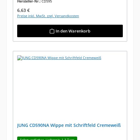
Hersteller-Nr.:
CD595
Regulärer Preis:
6,63 €
Preise inkl. MwSt. zzgl. Versandkosten
In den Warenkorb
JUNG CD590NA Wippe mit Schriftfeld Cremeweiß
Sofort verfügbar, Lieferzeit: 1-3 Tage