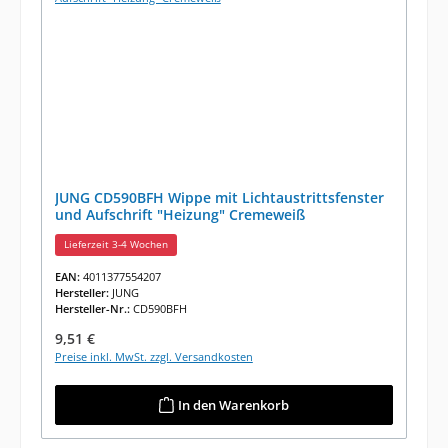
JUNG CD590BFH Wippe mit Lichtaustrittsfenster
und Aufschrift "Heizung" Cremeweiß
Lieferzeit 3-4 Wochen
EAN:
4011377554207
Hersteller:
JUNG
Hersteller-Nr.:
CD590BFH
Regulärer Preis:
9,51 €
Preise inkl. MwSt. zzgl. Versandkosten
In den Warenkorb