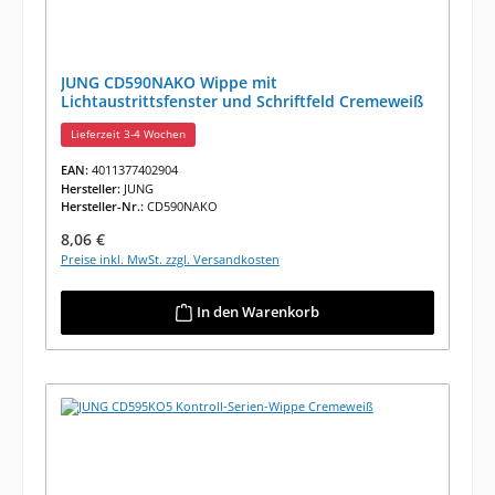
JUNG CD590NAKO Wippe mit
Lichtaustrittsfenster und Schriftfeld Cremeweiß
Lieferzeit 3-4 Wochen
EAN:
4011377402904
Hersteller:
JUNG
Hersteller-Nr.:
CD590NAKO
Regulärer Preis:
8,06 €
Preise inkl. MwSt. zzgl. Versandkosten
In den Warenkorb