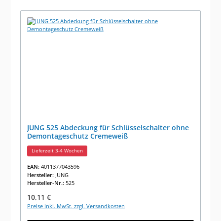
JUNG 525 Abdeckung für Schlüsselschalter ohne
Demontageschutz Cremeweiß
Lieferzeit 3-4 Wochen
EAN:
4011377043596
Hersteller:
JUNG
Hersteller-Nr.:
525
Regulärer Preis:
10,11 €
Preise inkl. MwSt. zzgl. Versandkosten