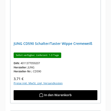
JUNG CD590 Schalter/Taster Wippe Cremeweiß
Sofort verfügbar, Lieferzeit: 1-3 Tage
EAN:
4011377059207
Hersteller:
JUNG
Hersteller-Nr.:
CD590
Regulärer Preis:
3,71 €
Preise inkl. MwSt. zzgl. Versandkosten
In den Warenkorb