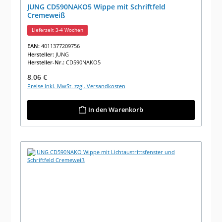
JUNG CD590NAKO5 Wippe mit Schriftfeld
Cremeweiß
Lieferzeit 3-4 Wochen
EAN:
4011377209756
Hersteller:
JUNG
Hersteller-Nr.:
CD590NAKO5
Regulärer Preis:
8,06 €
Preise inkl. MwSt. zzgl. Versandkosten
In den Warenkorb