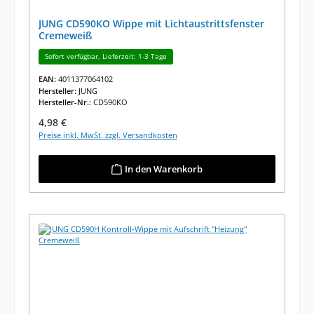
JUNG CD590KO Wippe mit Lichtaustrittsfenster
Cremeweiß
Sofort verfügbar, Lieferzeit: 1-3 Tage
EAN:
4011377064102
Hersteller:
JUNG
Hersteller-Nr.:
CD590KO
Regulärer Preis:
4,98 €
Preise inkl. MwSt. zzgl. Versandkosten
In den Warenkorb