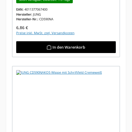
EAN:
4011377067400
Hersteller:
JUNG
Hersteller-Nr.:
CD590NA
Regulärer Preis:
6,86 €
Preise inkl. MwSt. zzgl. Versandkosten
In den Warenkorb