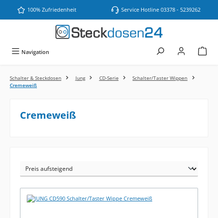
Zum Hauptinhalt springen
100% Zufriedenheit
Service Hotline 03378 - 5239262
Navigation
Schalter & Steckdosen
Jung
CD-Serie
Schalter/Taster Wippen
Cremeweiß
Cremeweiß