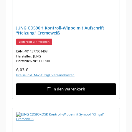
JUNG CD590H Kontroll-Wippe mit Aufschrift
"Heizung" Cremeweiß
Lieferzeit 3-4 Wochen
EAN:
4011377061408
Hersteller:
JUNG
Hersteller-Nr.:
CD590H
Regulärer Preis:
6,03 €
Preise inkl. MwSt. zzgl. Versandkosten
In den Warenkorb