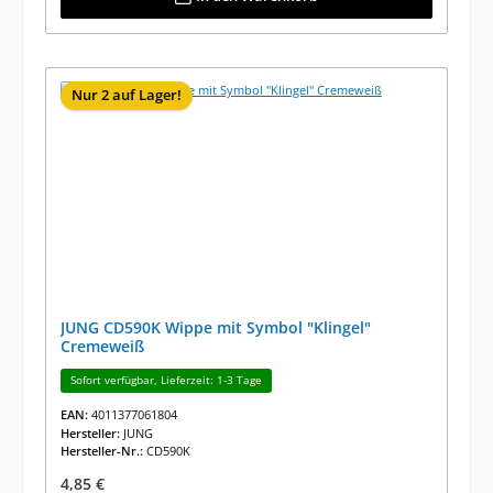
Nur 2 auf Lager!
JUNG CD590K Wippe mit Symbol "Klingel"
Cremeweiß
Sofort verfügbar, Lieferzeit: 1-3 Tage
EAN:
4011377061804
Hersteller:
JUNG
Hersteller-Nr.:
CD590K
Regulärer Preis:
4,85 €