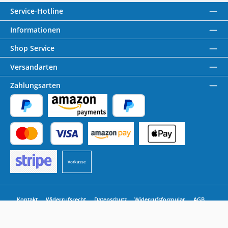
Service-Hotline
Informationen
Shop Service
Versandarten
Zahlungsarten
PayPal
Amazon Pay
Später Bezahlen
Kredit- oder Debitkarte
Benutzerdefiniertes Bild 1
Benutzerdefiniertes Bild 2
Vorkasse
Benutzerdefiniertes Bild 3
Kontakt
Widerrufsrecht
Datenschutz
Widerrufsformular
AGB
Impressum
Alle Preise inkl. gesetzl. Mehrwertsteuer zzgl.
Versandkosten
und ggf.