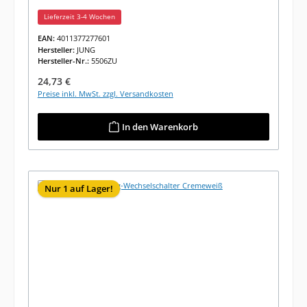
Lieferzeit 3-4 Wochen
EAN:
4011377277601
Hersteller:
JUNG
Hersteller-Nr.:
5506ZU
Regulärer Preis:
24,73 €
Preise inkl. MwSt. zzgl. Versandkosten
In den Warenkorb
Nur 1 auf Lager!