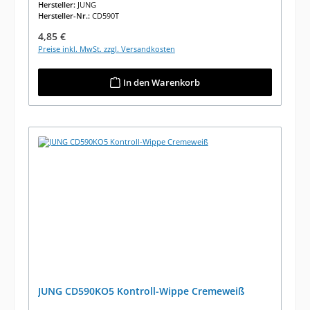
Hersteller:
JUNG
Hersteller-Nr.:
CD590T
Regulärer Preis:
4,85 €
Preise inkl. MwSt. zzgl. Versandkosten
In den Warenkorb
JUNG CD590KO5 Kontroll-Wippe Cremeweiß