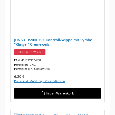
JUNG CD590KO5K Kontroll-Wippe mit Symbol
"Klingel" Cremeweiß
Lieferzeit 3-4 Wochen
EAN:
4011377254459
Hersteller:
JUNG
Hersteller-Nr.:
CD590KO5K
Regulärer Preis:
6,20 €
Preise inkl. MwSt. zzgl. Versandkosten
In den Warenkorb