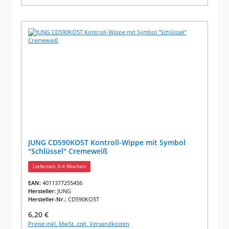
JUNG CD590KO5T Kontroll-Wippe mit Symbol
"Schlüssel" Cremeweiß
Lieferzeit 3-4 Wochen
EAN:
4011377255456
Hersteller:
JUNG
Hersteller-Nr.:
CD590KO5T
Regulärer Preis:
6,20 €
Preise inkl. MwSt. zzgl. Versandkosten