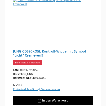
JUNG CD590KO5L Kontroll-Wippe mit Symbol
"Licht" Cremeweiß
Lieferzeit 3-4 Wochen
EAN:
4011377253452
Hersteller:
JUNG
Hersteller-Nr.:
CD590KO5L
Regulärer Preis:
6,20 €
Preise inkl. MwSt. zzgl. Versandkosten
In den Warenkorb