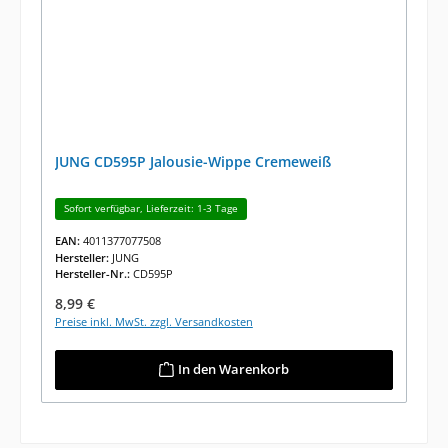
JUNG CD595P Jalousie-Wippe Cremeweiß
Sofort verfügbar, Lieferzeit: 1-3 Tage
EAN:
4011377077508
Hersteller:
JUNG
Hersteller-Nr.:
CD595P
Regulärer Preis:
8,99 €
Preise inkl. MwSt. zzgl. Versandkosten
In den Warenkorb