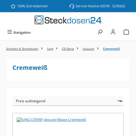
Zum Hauptinhalt springen
100% Zufriedenheit
Service Hotline 03378 - 5239262
Navigation
Schalter & Steckdosen
Jung
CD-Serie
Jalousie
Cremeweiß
Cremeweiß