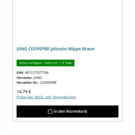
JUNG CD595PBR Jalousie-Wippe Braun
Sofort verfügbar, Lieferzeit: 1-3 Tage
EAN:
4011377077706
Hersteller:
JUNG
Hersteller-Nr.:
CD595PBR
Regulärer Preis:
14,79 €
Preise inkl. MwSt. zzgl. Versandkosten
In den Warenkorb