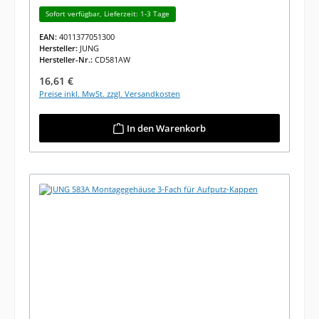
Sofort verfügbar, Lieferzeit: 1-3 Tage
EAN:
4011377051300
Hersteller:
JUNG
Hersteller-Nr.:
CD581AW
Regulärer Preis:
16,61 €
Preise inkl. MwSt. zzgl. Versandkosten
In den Warenkorb