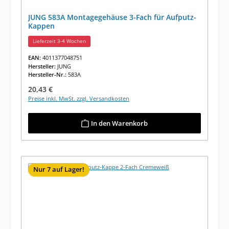
JUNG 583A Montagegehäuse 3-Fach für Aufputz-
Kappen
Lieferzeit 3-4 Wochen
EAN:
4011377048751
Hersteller:
JUNG
Hersteller-Nr.:
583A
Regulärer Preis:
20,43 €
Preise inkl. MwSt. zzgl. Versandkosten
In den Warenkorb
Nur 7 auf Lager!