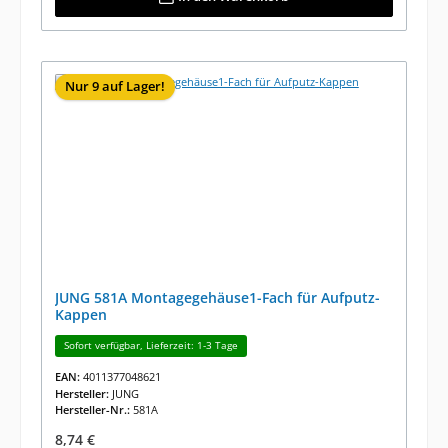
Nur 9 auf Lager!
JUNG 581A Montagegehäuse1-Fach für Aufputz-
Kappen
Sofort verfügbar, Lieferzeit: 1-3 Tage
EAN:
4011377048621
Hersteller:
JUNG
Hersteller-Nr.:
581A
Regulärer Preis:
8,74 €