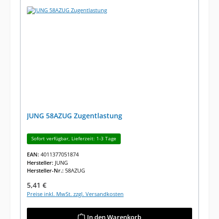
JUNG 58AZUG Zugentlastung
Sofort verfügbar, Lieferzeit: 1-3 Tage
EAN:
4011377051874
Hersteller:
JUNG
Hersteller-Nr.:
58AZUG
Regulärer Preis:
5,41 €
Preise inkl. MwSt. zzgl. Versandkosten
In den Warenkorb