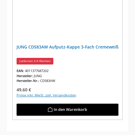
JUNG CD583AW Aufputz-Kappe 3-Fach Cremeweiß
Lieferzeit 3-4 Wochen
EAN:
4011377687202
Hersteller:
JUNG
Hersteller-Nr.:
CD583AW
Regulärer Preis:
49,60 €
Preise inkl. MwSt. zzgl. Versandkosten
In den Warenkorb