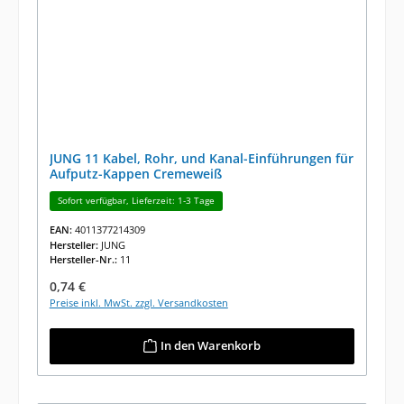
JUNG 11 Kabel, Rohr, und Kanal-Einführungen für
Aufputz-Kappen Cremeweiß
Sofort verfügbar, Lieferzeit: 1-3 Tage
EAN:
4011377214309
Hersteller:
JUNG
Hersteller-Nr.:
11
Regulärer Preis:
0,74 €
Preise inkl. MwSt. zzgl. Versandkosten
In den Warenkorb