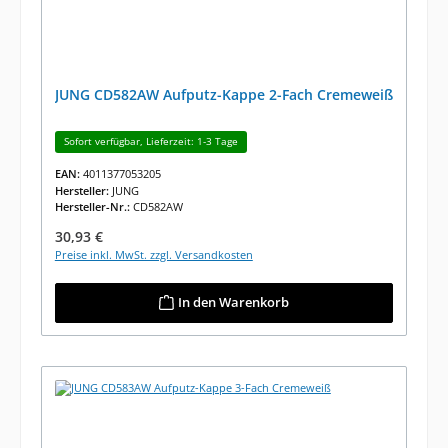
JUNG CD582AW Aufputz-Kappe 2-Fach Cremeweiß
Sofort verfügbar, Lieferzeit: 1-3 Tage
EAN:
4011377053205
Hersteller:
JUNG
Hersteller-Nr.:
CD582AW
Regulärer Preis:
30,93 €
Preise inkl. MwSt. zzgl. Versandkosten
In den Warenkorb