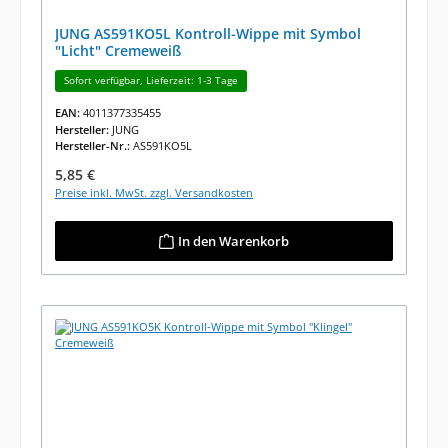
JUNG AS591KO5L Kontroll-Wippe mit Symbol
"Licht" Cremeweiß
Sofort verfügbar, Lieferzeit: 1-3 Tage
EAN:
4011377335455
Hersteller:
JUNG
Hersteller-Nr.:
AS591KO5L
Regulärer Preis:
5,85 €
Preise inkl. MwSt. zzgl. Versandkosten
In den Warenkorb