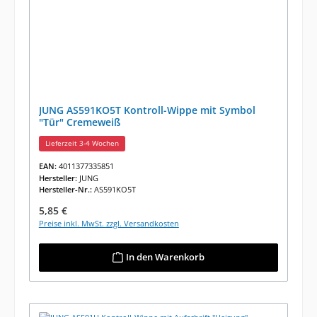
JUNG AS591KO5T Kontroll-Wippe mit Symbol
"Tür" Cremeweiß
Lieferzeit 3-4 Wochen
EAN:
4011377335851
Hersteller:
JUNG
Hersteller-Nr.:
AS591KO5T
Regulärer Preis:
5,85 €
Preise inkl. MwSt. zzgl. Versandkosten
In den Warenkorb