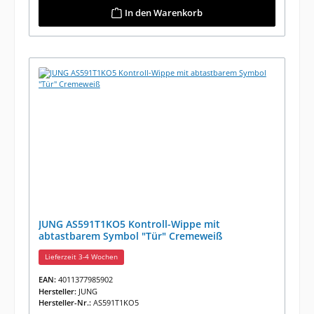
In den Warenkorb
JUNG AS591T1KO5 Kontroll-Wippe mit
abtastbarem Symbol "Tür" Cremeweiß
Lieferzeit 3-4 Wochen
EAN:
4011377985902
Hersteller:
JUNG
Hersteller-Nr.:
AS591T1KO5