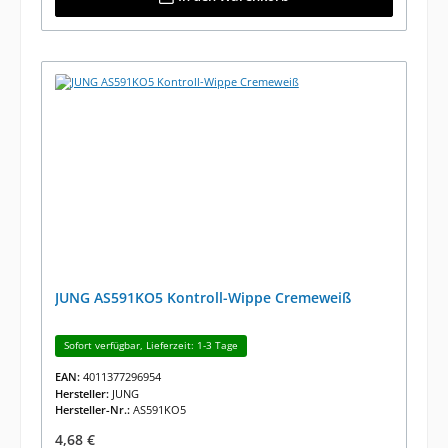
JUNG AS591KO5 Kontroll-Wippe Cremeweiß
Sofort verfügbar, Lieferzeit: 1-3 Tage
EAN:
4011377296954
Hersteller:
JUNG
Hersteller-Nr.:
AS591KO5
Regulärer Preis:
4,68 €