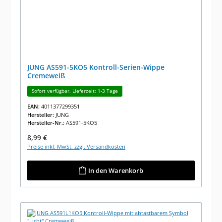
JUNG AS591-5KO5 Kontroll-Serien-Wippe
Cremeweiß
Sofort verfügbar, Lieferzeit: 1-3 Tage
EAN:
4011377299351
Hersteller:
JUNG
Hersteller-Nr.:
AS591-5KO5
Regulärer Preis:
8,99 €
Preise inkl. MwSt. zzgl. Versandkosten
In den Warenkorb