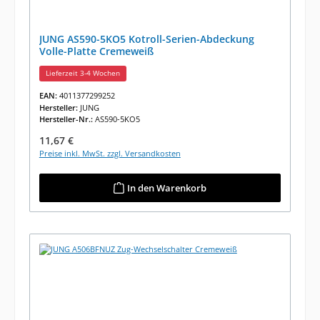
JUNG AS590-5KO5 Kotroll-Serien-Abdeckung
Volle-Platte Cremeweiß
Lieferzeit 3-4 Wochen
EAN:
4011377299252
Hersteller:
JUNG
Hersteller-Nr.:
AS590-5KO5
Regulärer Preis:
11,67 €
Preise inkl. MwSt. zzgl. Versandkosten
In den Warenkorb