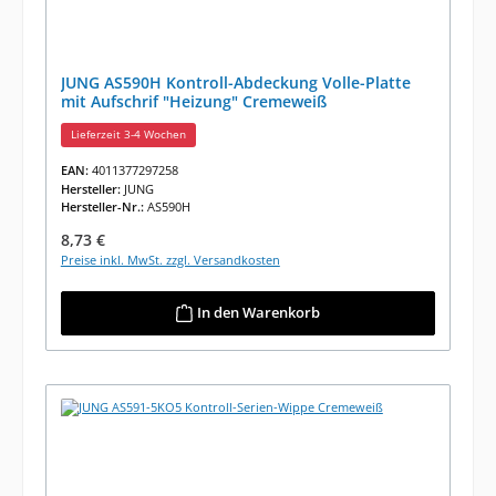
JUNG AS590H Kontroll-Abdeckung Volle-Platte
mit Aufschrif "Heizung" Cremeweiß
Lieferzeit 3-4 Wochen
EAN:
4011377297258
Hersteller:
JUNG
Hersteller-Nr.:
AS590H
Regulärer Preis:
8,73 €
Preise inkl. MwSt. zzgl. Versandkosten
In den Warenkorb