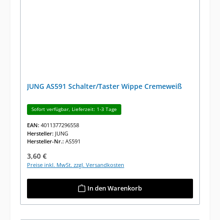
JUNG AS591 Schalter/Taster Wippe Cremeweiß
Sofort verfügbar, Lieferzeit: 1-3 Tage
EAN:
4011377296558
Hersteller:
JUNG
Hersteller-Nr.:
AS591
Regulärer Preis:
3,60 €
Preise inkl. MwSt. zzgl. Versandkosten
In den Warenkorb