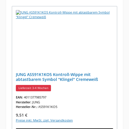
JUNG AS591K1KO5 Kontroll-Wippe mit
abtastbarem Symbol "Klingel" Cremeweiß
Lieferzeit 3-4 Wochen
EAN:
4011377985797
Hersteller:
JUNG
Hersteller-Nr.:
AS591K1KO5
Regulärer Preis:
9,51 €
Preise inkl. MwSt. zzgl. Versandkosten