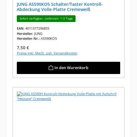
JUNG AS590KO5 Schalter/Taster Kontroll-
Abdeckung Volle-Platte Cremeweiß
Sofort verfügbar, Lieferzeit: 1-3 Tage
EAN:
4011377296855
Hersteller:
JUNG
Hersteller-Nr.:
AS590KO5
Regulärer Preis:
7,50 €
Preise inkl. MwSt. zzgl. Versandkosten
In den Warenkorb