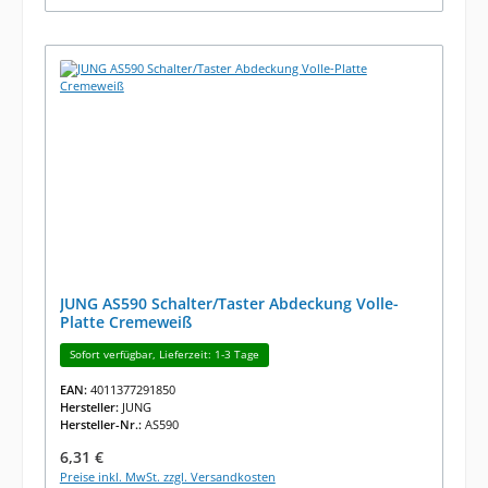
JUNG AS590 Schalter/Taster Abdeckung Volle-
Platte Cremeweiß
Sofort verfügbar, Lieferzeit: 1-3 Tage
EAN:
4011377291850
Hersteller:
JUNG
Hersteller-Nr.:
AS590
Regulärer Preis:
6,31 €
Preise inkl. MwSt. zzgl. Versandkosten