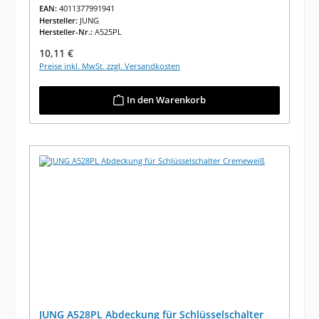
EAN:
4011377991941
Hersteller:
JUNG
Hersteller-Nr.:
A525PL
Regulärer Preis:
10,11 €
Preise inkl. MwSt. zzgl. Versandkosten
In den Warenkorb
JUNG A528PL Abdeckung für Schlüsselschalter