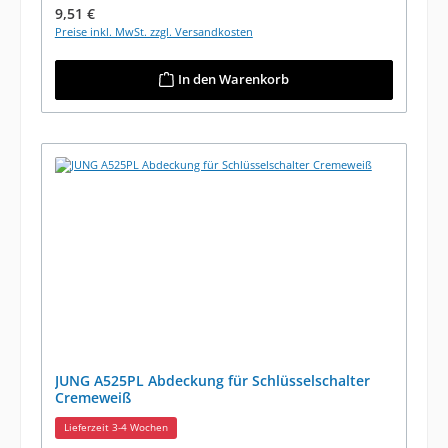
Regulärer Preis:
9,51 €
Preise inkl. MwSt. zzgl. Versandkosten
In den Warenkorb
JUNG A525PL Abdeckung für Schlüsselschalter
Cremeweiß
Lieferzeit 3-4 Wochen