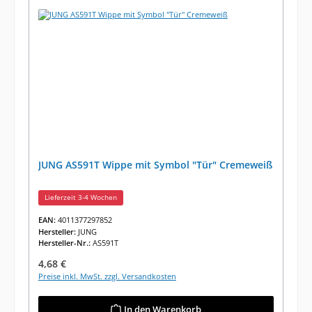
JUNG AS591T Wippe mit Symbol "Tür" Cremeweiß
Lieferzeit 3-4 Wochen
EAN:
4011377297852
Hersteller:
JUNG
Hersteller-Nr.:
AS591T
Regulärer Preis:
4,68 €
Preise inkl. MwSt. zzgl. Versandkosten
In den Warenkorb