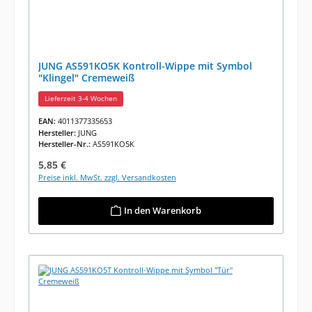
JUNG AS591KO5K Kontroll-Wippe mit Symbol
"Klingel" Cremeweiß
Lieferzeit 3-4 Wochen
EAN:
4011377335653
Hersteller:
JUNG
Hersteller-Nr.:
AS591KO5K
Regulärer Preis:
5,85 €
Preise inkl. MwSt. zzgl. Versandkosten
In den Warenkorb