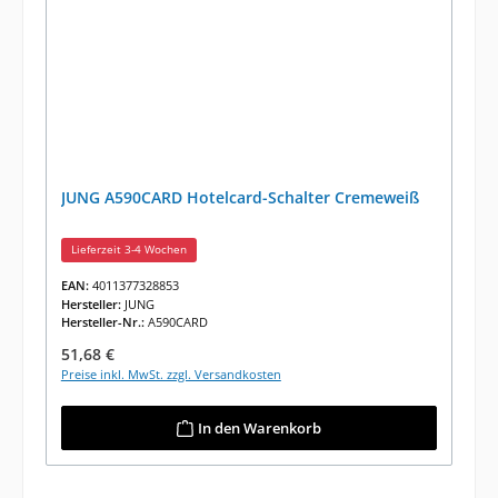
JUNG A590CARD Hotelcard-Schalter Cremeweiß
Lieferzeit 3-4 Wochen
EAN:
4011377328853
Hersteller:
JUNG
Hersteller-Nr.:
A590CARD
Regulärer Preis:
51,68 €
Preise inkl. MwSt. zzgl. Versandkosten
In den Warenkorb