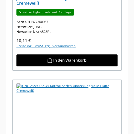
Cremeweiß
Sofort verfügbar, Lieferzeit: 1-3 Tage
EAN:
4011377300057
Hersteller:
JUNG
Hersteller-Nr.:
A528PL
Regulärer Preis:
10,11 €
Preise inkl. MwSt. zzgl. Versandkosten
In den Warenkorb