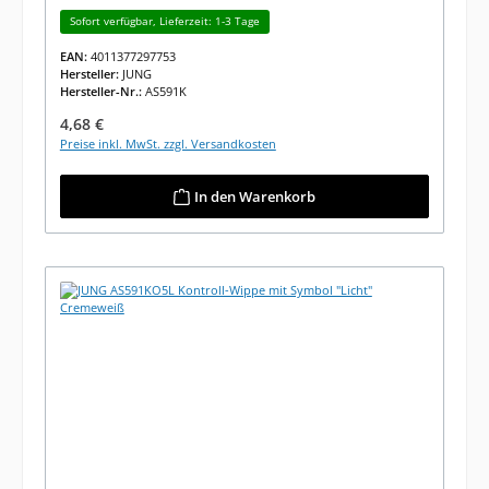
Sofort verfügbar, Lieferzeit: 1-3 Tage
EAN:
4011377297753
Hersteller:
JUNG
Hersteller-Nr.:
AS591K
Regulärer Preis:
4,68 €
Preise inkl. MwSt. zzgl. Versandkosten
In den Warenkorb