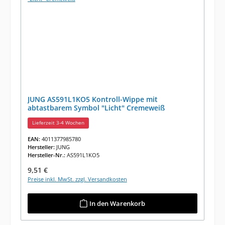
JUNG AS591L1KO5 Kontroll-Wippe mit
abtastbarem Symbol "Licht" Cremeweiß
Lieferzeit 3-4 Wochen
EAN:
4011377985780
Hersteller:
JUNG
Hersteller-Nr.:
AS591L1KO5
Regulärer Preis:
9,51 €
Preise inkl. MwSt. zzgl. Versandkosten
In den Warenkorb