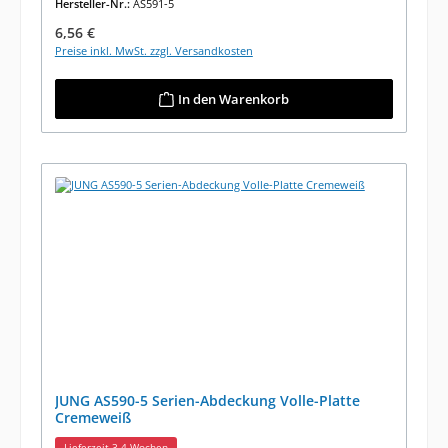
Hersteller-Nr.:
AS591-5
Regulärer Preis:
6,56 €
Preise inkl. MwSt. zzgl. Versandkosten
In den Warenkorb
JUNG AS590-5 Serien-Abdeckung Volle-Platte
Cremeweiß
Lieferzeit 3-4 Wochen