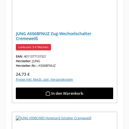
JUNG A506BFNUZ Zug-Wechselschalter
Cremeweiß
Lieferzeit 3-4 Wochen
EAN:
4011377131521
Hersteller:
JUNG
Hersteller-Nr.:
A506BFNUZ
Regulärer Preis:
24,73 €
Preise inkl. MwSt. zzgl. Versandkosten
In den Warenkorb