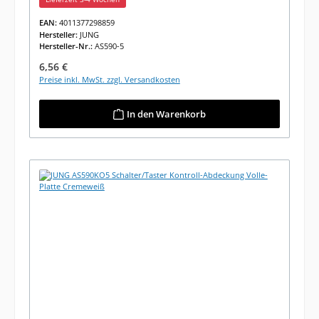
EAN:
4011377298859
Hersteller:
JUNG
Hersteller-Nr.:
AS590-5
Regulärer Preis:
6,56 €
Preise inkl. MwSt. zzgl. Versandkosten
In den Warenkorb