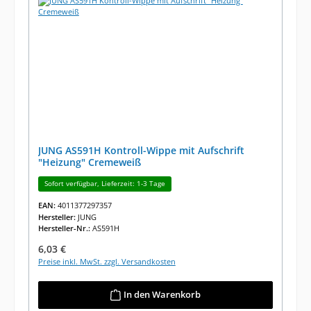
JUNG AS591H Kontroll-Wippe mit Aufschrift
"Heizung" Cremeweiß
Sofort verfügbar, Lieferzeit: 1-3 Tage
EAN:
4011377297357
Hersteller:
JUNG
Hersteller-Nr.:
AS591H
Regulärer Preis:
6,03 €
Preise inkl. MwSt. zzgl. Versandkosten
In den Warenkorb