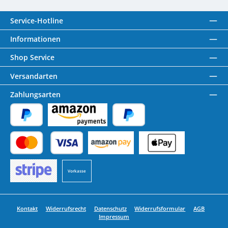
Service-Hotline
Informationen
Shop Service
Versandarten
Zahlungsarten
PayPal
Amazon Pay
Später Bezahlen
Kredit- oder Debitkarte
Benutzerdefiniertes Bild 1
Benutzerdefiniertes Bild 2
Vorkasse
Benutzerdefiniertes Bild 3
Kontakt
Widerrufsrecht
Datenschutz
Widerrufsformular
AGB
Impressum