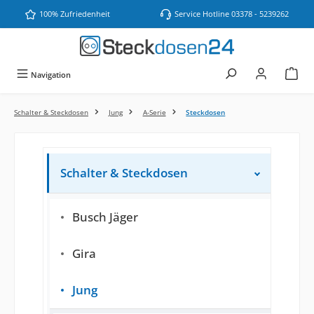
Zum Hauptinhalt springen
100% Zufriedenheit
Service Hotline 03378 - 5239262
Navigation
Schalter & Steckdosen
Jung
A-Serie
Steckdosen
Schalter & Steckdosen
Busch Jäger
Gira
Jung