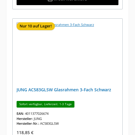
Nur 10 auf Lager!
JUNG AC583GLSW Glasrahmen 3-Fach Schwarz
Sofort verfügbar, Lieferzeit: 1-3 Tage
EAN:
4011377026674
Hersteller:
JUNG
Hersteller-Nr.:
AC583GLSW
Regulärer Preis:
118,85 €