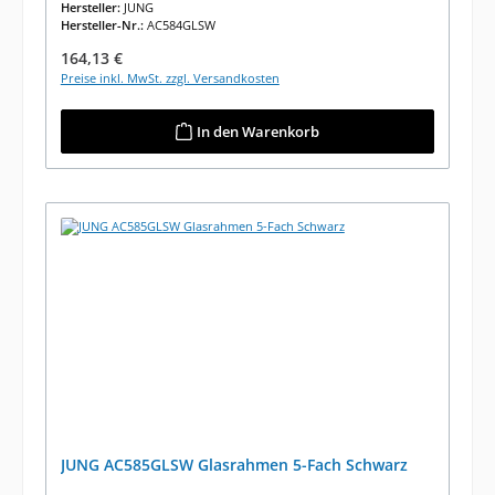
Hersteller:
JUNG
Hersteller-Nr.:
AC584GLSW
Regulärer Preis:
164,13 €
Preise inkl. MwSt. zzgl. Versandkosten
In den Warenkorb
JUNG AC585GLSW Glasrahmen 5-Fach Schwarz