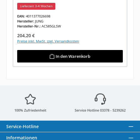
Lieferzeit 3-4 Wochen
EAN:
4011377026698
Hersteller:
JUNG
Hersteller-Nr.:
AC585GLSW
Regulärer Preis:
204,20 €
Preise inkl. MwSt. zzgl. Versandkosten
In den Warenkorb
100% Zufriedenheit
Service Hotline 03378 - 5239262
Service-Hotline
Informationen