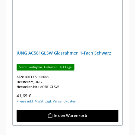
JUNG AC581GLSW Glasrahmen 1-Fach Schwarz
Sofort verfügbar, Lieferzeit: 1-3 Tage
EAN:
4011377026643
Hersteller:
JUNG
Hersteller-Nr.:
AC581GLSW
Regulärer Preis:
41,69 €
Preise inkl. MwSt. zzgl. Versandkosten
In den Warenkorb