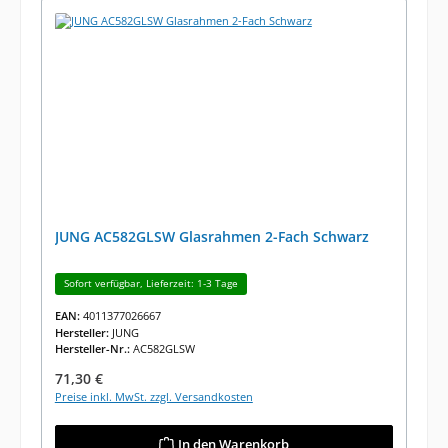
JUNG AC582GLSW Glasrahmen 2-Fach Schwarz
Sofort verfügbar, Lieferzeit: 1-3 Tage
EAN:
4011377026667
Hersteller:
JUNG
Hersteller-Nr.:
AC582GLSW
Regulärer Preis:
71,30 €
Preise inkl. MwSt. zzgl. Versandkosten
In den Warenkorb