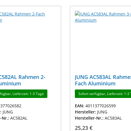
C582AL Rahmen 2-
JUNG AC583AL Rahmen
luminium
Fach Aluminium
fügbar, Lieferzeit: 1-3 Tage
Sofort verfügbar, Lieferzeit: 1-3
1377026582
EAN:
4011377026599
r:
JUNG
Hersteller:
JUNG
r-Nr.:
AC582AL
Hersteller-Nr.:
AC583AL
r Preis:
Regulärer Preis:
25,23 €