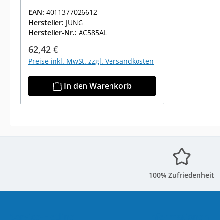
EAN:
4011377026612
Hersteller:
JUNG
Hersteller-Nr.:
AC585AL
Regulärer Preis:
62,42 €
Preise inkl. MwSt. zzgl. Versandkosten
In den Warenkorb
100% Zufriedenheit
Service-Hotline
Informationen