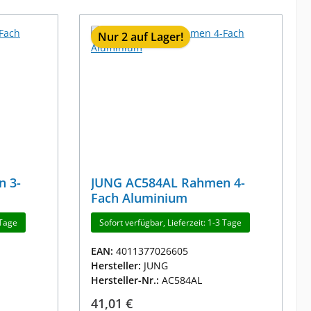
Nur 2 auf Lager!
 3-
JUNG AC584AL Rahmen 4-
Fach Aluminium
 Tage
Sofort verfügbar, Lieferzeit: 1-3 Tage
EAN:
4011377026605
Hersteller:
JUNG
Hersteller-Nr.:
AC584AL
Regulärer Preis:
41,01 €