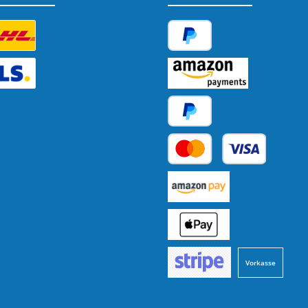
tzerdefiniertes Bild 1
PayPal
tzerdefiniertes Bild 2
Amazon Pay
Später Bezahlen
Kredit- oder Debitkarte
Benutzerdefiniertes Bild 1
Benutzerdefiniertes Bild 2
Vorkasse
Benutzerdefiniertes Bild 3