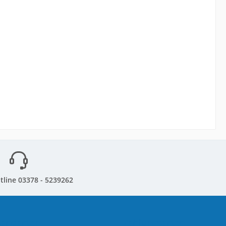
tline 03378 - 5239262
sandarten
Zahlungsarten