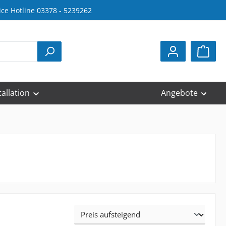
ice Hotline 03378 - 5239262
tallation
Angebote