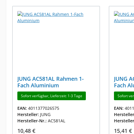
JUNG AC581AL Rahmen 1-
JUNG A
Fach Aluminium
Fach A
Sofort verfügbar, Lieferzeit: 1-3 Tage
Sofort ver
EAN:
4011377026575
EAN:
401
Hersteller:
JUNG
Herstelle
Hersteller-Nr.:
AC581AL
Herstelle
Regulärer Preis:
Reguläre
10,48 €
15,41 €