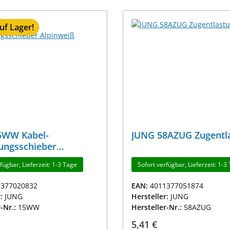
uf Lager!
5WW Kabel-
JUNG 58AZUG Zugentl
ungsschieber
iß
fügbar, Lieferzeit: 1-3 Tage
Sofort verfügbar, Lieferzeit: 1-3
1377020832
EAN:
4011377051874
r:
JUNG
Hersteller:
JUNG
r-Nr.:
15WW
Hersteller-Nr.:
58AZUG
r Preis:
Regulärer Preis:
5,41 €