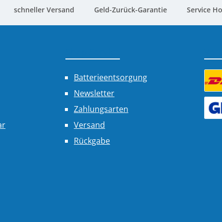
schneller Versand
Geld-Zurück-Garantie
Service Ho
Shop Service
Ver
Batterieentsorgung
Newsletter
Benu
Zahlungsarten
Benu
ar
Versand
Rückgabe