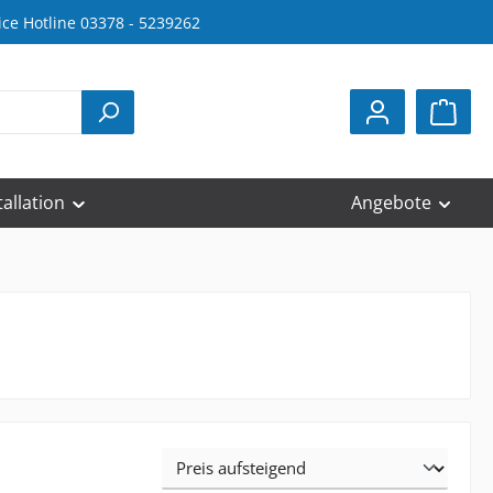
ice Hotline 03378 - 5239262
tallation
Angebote