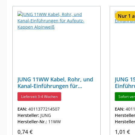
Nur 1 a
JUNG 11WW Kabel, Rohr, und
JUNG 1
Kanal-Einführungen für
Einführ
Aufputz-Kappen Alpinweiß
Alpinwe
Lieferzeit 3-4 Wochen
Sofort ver
EAN:
4011377214507
EAN:
401
Hersteller:
JUNG
Herstelle
Hersteller-Nr.:
11WW
Herstelle
Regulärer Preis:
Reguläre
0,74 €
1,01 €