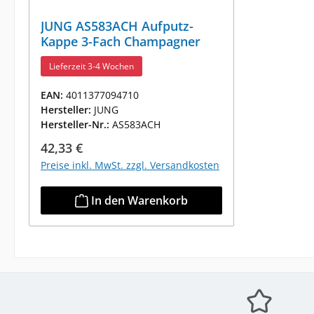
JUNG AS583ACH Aufputz-
Kappe 3-Fach Champagner
Lieferzeit 3-4 Wochen
EAN:
4011377094710
Hersteller:
JUNG
Hersteller-Nr.:
AS583ACH
Regulärer Preis:
42,33 €
Preise inkl. MwSt. zzgl. Versandkosten
In den Warenkorb