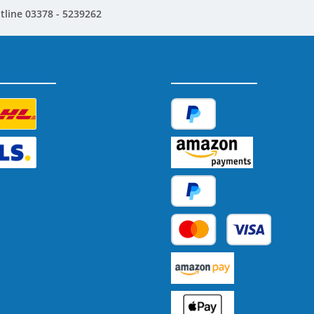
tline 03378 - 5239262
sandarten
Zahlungsarten
tzerdefiniertes Bild 1
PayPal
tzerdefiniertes Bild 2
Amazon Pay
Später Bezahlen
Kredit- oder Debitkarte
Benutzerdefiniertes Bild 1