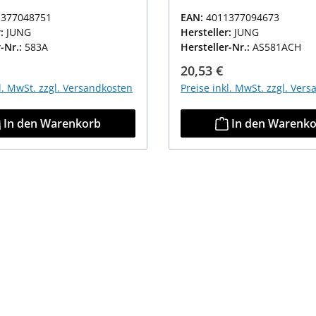
1377048751
EAN:
4011377094673
r:
JUNG
Hersteller:
JUNG
r-Nr.:
583A
Hersteller-Nr.:
AS581ACH
r Preis:
Regulärer Preis:
20,53 €
kl. MwSt. zzgl. Versandkosten
Preise inkl. MwSt. zzgl. Ver
In den Warenkorb
In den Warenk