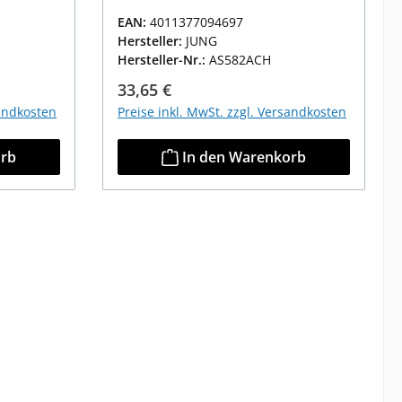
EAN:
4011377094697
Hersteller:
JUNG
Hersteller-Nr.:
AS582ACH
Regulärer Preis:
33,65 €
sandkosten
Preise inkl. MwSt. zzgl. Versandkosten
orb
In den Warenkorb