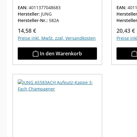
EAN:
4011377048683
EAN:
401
Hersteller:
JUNG
Herstelle
Hersteller-Nr.:
582A
Herstelle
Regulärer Preis:
Reguläre
14,58 €
20,43 €
Preise inkl. MwSt. zzgl. Versandkosten
Preise in
In den Warenkorb