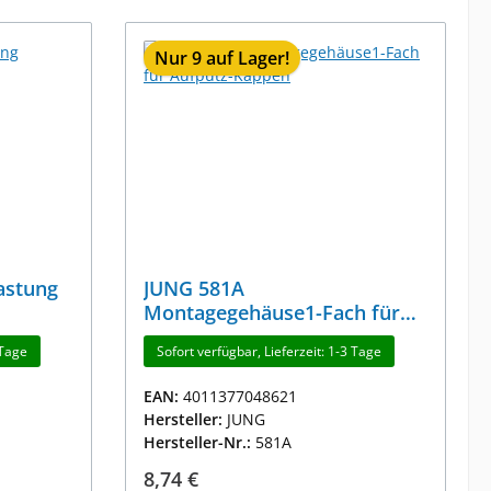
Nur 9 auf Lager!
astung
JUNG 581A
Montagegehäuse1-Fach für
Aufputz-Kappen
 Tage
Sofort verfügbar, Lieferzeit: 1-3 Tage
EAN:
4011377048621
Hersteller:
JUNG
Hersteller-Nr.:
581A
Regulärer Preis:
8,74 €