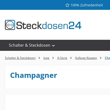
100% Zufriedenheit
 Hauptinhalt springen
Zur Suche springen
Zur Hauptnavigation springen
Schalter & Steckdosen
Schalter & Steckdosen
Jung
A-Serie
Aufputz-Kappen
Ch
Champagner